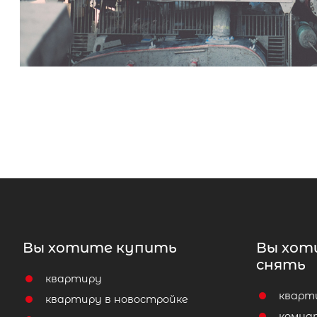
Вы хотите купить
Вы хот
снять
квартиру
кварт
квартиру в новостройке
комна