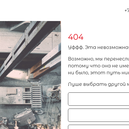
+
404
Уффф. Эта невозможна
Возможно, мы перенесл
потому что она не имел
ни было, этот путь ни
Луше выбрать другой