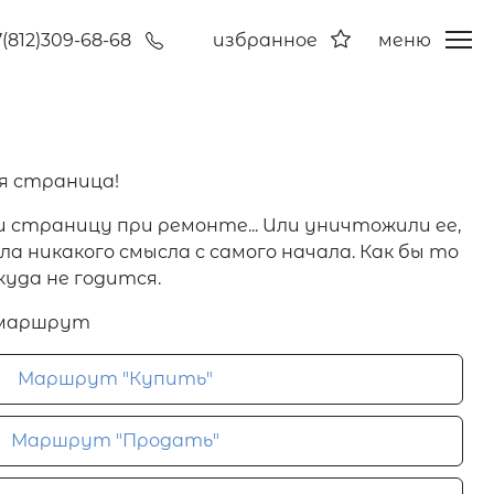
7(812)309-68-68
избранное
меню
я страница!
и страницу при ремонте... Или уничтожили ее,
а никакого смысла с самого начала. Как бы то
куда не годится.
 маршрут
Маршрут "Купить"
Маршрут "Продать"