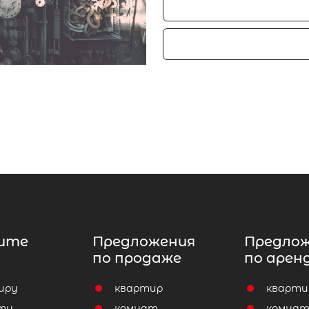
ите
Предложения
Предло
по продаже
по арен
иру
квартир
кварти
ту
комнат
комна