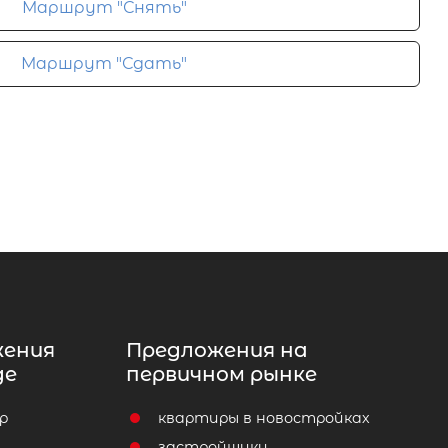
Маршрут "Снять"
Маршрут "Сдать"
жения
Предложения на
де
первичном рынке
р
квартиры в новостройках
т
застройщики