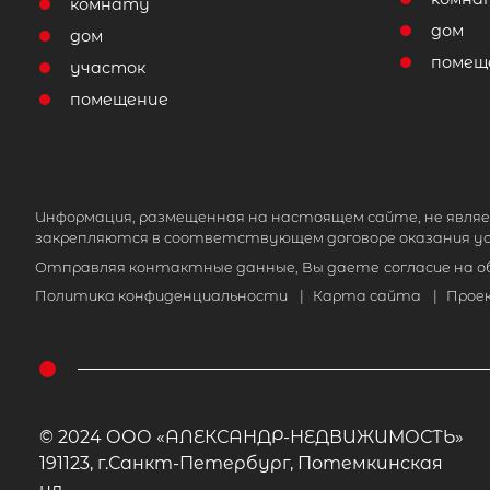
комнату
дом
дом
помещ
участок
помещение
Информация, размещенная на настоящем сайте, не являе
закрепляются в соответствующем договоре оказания ус
Отправляя контактные данные, Вы даете
согласие на 
Политика конфиденциальности
|
Карта сайта
|
Прое
© 2024 ООО «АЛЕКСАНДР-НЕДВИЖИМОСТЬ»
191123, г.Санкт-Петербург, Потемкинская
ул.,