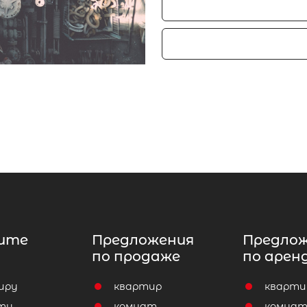
ите
Предложения
Предло
по продаже
по арен
иру
квартир
кварти
ту
комнат
комна