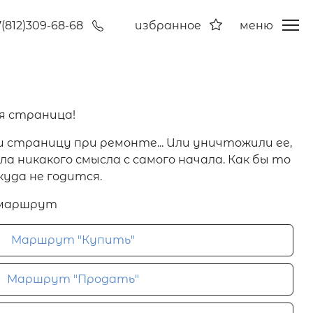
7(812)309-68-68
избранное
меню
я страница!
и страницу при ремонте... Или уничтожили ее,
а никакого смысла с самого начала. Как бы то
куда не годится.
 маршрут
Маршрут "Купить"
Маршрут "Продать"