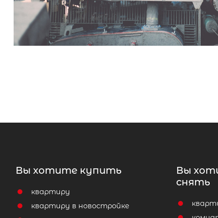
Вы хотите купить
Вы хот
снять
квартиру
кварт
квартиру в новостройке
комна