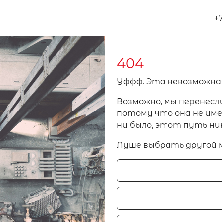
+
404
Уффф. Эта невозможна
Возможно, мы перенесл
потому что она не имел
ни было, этот путь ни
Луше выбрать другой