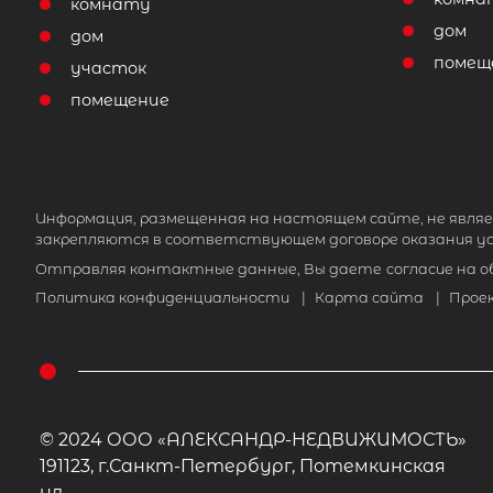
комнату
дом
дом
помещ
участок
помещение
Информация, размещенная на настоящем сайте, не являе
закрепляются в соответствующем договоре оказания ус
Отправляя контактные данные, Вы даете
согласие на 
Политика конфиденциальности
|
Карта сайта
|
Прое
© 2024 ООО «АЛЕКСАНДР-НЕДВИЖИМОСТЬ»
191123, г.Санкт-Петербург, Потемкинская
ул.,