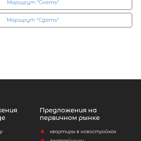
Маршрут "Снять"
Маршрут "Сдать"
жения
Предложения на
де
первичном рынке
р
квартиры в новостройках
т
застройщики