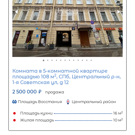
Комната в 8-комнатной квартире
2
площадью 198 м
, СПб, Петродворц
р-н, Ломоносов г, Красного Флота ул
3 050 000
₽
продажа
Автово
Петродворцовый район
Площадь кухни
Жилая площадь
Популярное