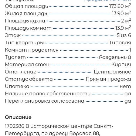
2
Общая площадь
173.60 м
2
Жилая площадь
13.90 м
2
Площадь кухни
2 м
2
Площадь комнат
13.9 м
Этаж
5 из 6
Тип квартиры
Типовая
Комнат продается
1
Туалет
Раздельный
Материал стен
Кирпич
Отопление
Центральное
Статус объекта
Прямая продажа
Ипотека
нет
Наличие права собственности
да
Перепланировка согласована
да
Описание
1702386 В историческом центре Санкт-
Петербурга, по aдресу Борoвая 88,