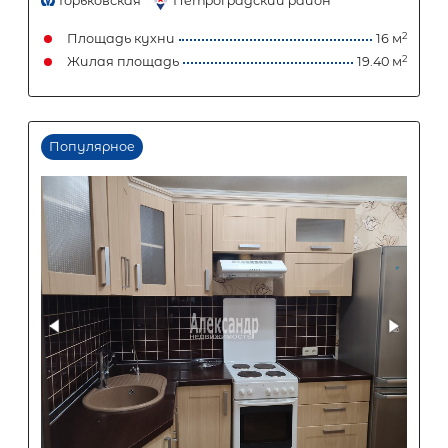
2 999 000
₽
Первый взнос
1 799 400
₽
Задать вопрос
Отправить заявку
ООО «АЛЕКСАНДР-НЕДВИЖИМОСТЬ» не является кредитной
организацией. Кредит предоставляется банками-партнерам
носит информационный характер и не является окончатель
точного расчета платежей по кредиту и предоставления и
об условиях кредитования обратитесь к менеджерам нашей 
(Санкт-Петербург ул. Боткинская д. 15 тел. +7(812) 200-4000 )