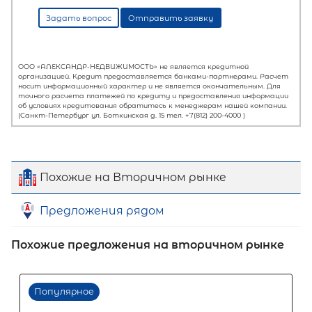
Похожие на Вторичном рынке
Предложения рядом
Первый взнос
Похожие предложения на вторичном рынке
60
%
0
10
20
30
40
50
60
70
80
90