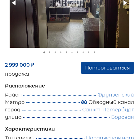
2 999 000
₽
Поторговаться
продажа
Расположение
Район
Фрунзенский
Метро
Обводный канал
город
Санкт-Петербург
улица
Боровая
Характеристики
Тип сделки
Продажа комнат