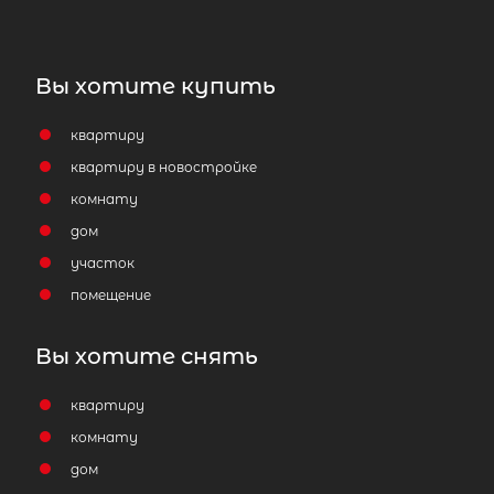
Вы хотите купить
квартиру
квартиру в новостройке
Комната в 5-комнатной квартире
комнату
2
площадью 108 м
, СПб, Центральный
дом
1-я Советская ул, д 12
участок
2 500 000
₽
помещение
продажа
Площадь Восстания
Центральный р
Вы хотите снять
Площадь кухни
квартиру
Жилая площадь
комнату
дом