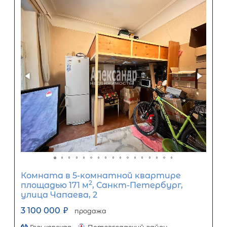
Срок кредита
15
лет
1
5
10
15
20
25
30
Процентная
ставка
12
%
1
5
10
15
20
25
14 426
Ежемесячный платеж
Размер кредита
1 199 600
₽