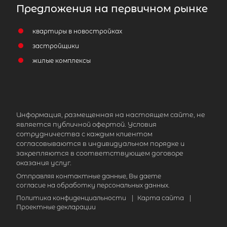
Предложения на первичном рынке
Комната в 5-комнатной квартире
квартиры в новостройках
2
площадью 108 м
, СПб, Центральный
застройщики
1-я Советская ул, д 12
жилые комплексы
3 500 000
₽
продажа
Площадь Восстания
Центральный р
Информация, размещенная на настоящем сайте, не
Площадь кухни
является публичной офертой. Условия
сотрудничества с каждым клиентом
Жилая площадь
согласовываются в индивидуальном порядке и
закрепляются в соответствующем договоре
оказания услуг.
Отправляя контактные данные, Вы даете
согласие на обработку персональных данных.
Политика конфиденциальности
|
Карта сайта
|
Проектные декларации