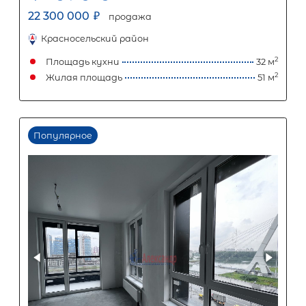
110 156
Ежемесячный платеж
Размер кредита
9 160 000
₽
22 900 000
₽
Первый взнос
13 740 000
₽
Задать вопрос
Отправить заявку
ООО «АЛЕКСАНДР-НЕДВИЖИМОСТЬ» не является кредитной
организацией. Кредит предоставляется банками-партнерам
носит информационный характер и не является окончатель