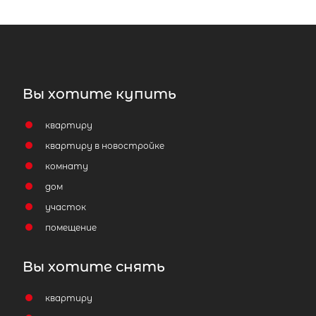
Электросила
Московский район
Площадь кухни
Жилая площадь
Вы хотите купить
квартиру
квартиру в новостройке
Популярное
комнату
дом
участок
помещение
Вы хотите снять
квартиру