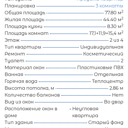
Планировка
3 комнаты
2
Общая площадь
77.80 м
2
Жилая площадь
44.40 м
2
Площадь кухни
8.30 м
2
Площадь комнат
17,1+11,9+15,4 м
Этаж
2 из 4
Тип квартиры
Индивидуальная
Ремонт
Косметический
Туалет
2
Материал окон
Пластиковые ПВХ
Ванная
Отдельная
Горячая вода
Теплоцентр
Высота потолка, м
2.86 м
Количество балконов
Нет
Вид из окон
Во двор
Расположение окон в
Неугловая
доме
квартира
Тип здания
Старый фонд