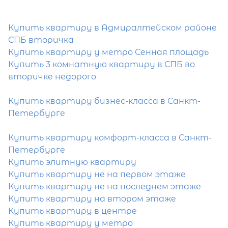
Купить квартиру в Адмиралтейском районе
Затрудняетесь с выбором?
СПБ вторичка
Купить квартиру у метро Сенная площадь
Мы поможем подобрать недвижимость
Купить 3 комнатную квартиру в СПБ во
сжатые сроки
вторичке недорого
Отправить заявку
Купить квартиру бизнес-класса в Санкт-
Петербурге
Купить квартиру комфорт-класса в Санкт-
Петербурге
Купить элитную квартиру
Популярное
Купить квартиру не на первом этаже
Купить квартиру не на последнем этаже
Купить квартиру на втором этаже
Купить квартиру в центре
Купить квартиру у метро