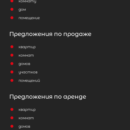
комнату
дом
помещение
Предложения по продаже
квартир
комнат
домов
2-комнатная квартира площадью 
участков
СПб, Приморский р-н, Савушкина ул,
помещений
корп 1
23 000 000
₽
продажа
Предложения по аренде
Черная Речка
Приморский район
квартир
комнат
Площадь кухни
домов
Жилая площадь