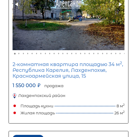
12
%
1
5
10
15
20
25
6 253
₽
Ежемесячный платеж
Размер кредита
520 000
₽
1 300 000
₽
Первый взнос
780 000
₽
Задать вопрос
Отправить заявку