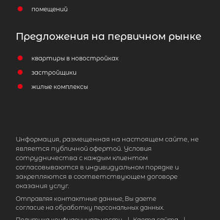
помещений
Предложения на первичном рынке
квартиры в новостройках
1-комнатная квартира площадью
застройщики
2
м
, Ленинградская область,
жилые комплексы
Приозерский район, Плодовское
сельское поселение, посёлок
Плодовое, Центральная улица, 8
2 200 000
₽
продажа
Информация, размещенная на настоящем сайте, не
является публичной офертой. Условия
Парнас
Приозерский район
сотрудничества с каждым клиентом
согласовываются в индивидуальном порядке и
закрепляются в соответствующем договоре
Площадь кухни
оказания услуг.
Жилая площадь
Отправляя контактные данные, Вы даете
согласие на обработку персональных данных.
Политика конфиденциальности
|
Карта сайта
|