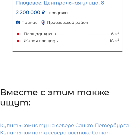
2-комнатная квартира площадью
Вместе c этим также
2
м
, Ленинградская область,
Приозерский район, Ромашкинско
ищут:
сельское поселение, посёлок
Суходолье, Центральная улица, 9
Купить комнату на севере Санкт-Петербурга
3 200 000
₽
продажа
Купить комнату северо-востоке Санкт-