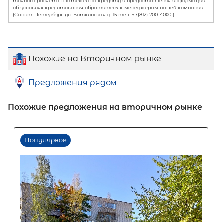
Похожие на Вторичном рынке
Предложения рядом
Первый взнос
60
%
Похожие предложения на вторичном рынке
0
10
20
30
40
50
60
70
80
90
Срок кредита
15
лет
1
5
10
15
20
25
30
Процентная
ставка