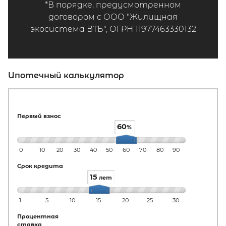
*В порядке, предусмотренном
договором с ООО "Жилищная
экосистема ВТБ", ОГРН 11977463330132
Ипотечный калькулятор