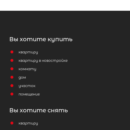
Вы хотите купить
квартиру
квартиру в новостройке
2-комнатная квартира площадью
2
м
, Ленинградская область,
комнату
Приозерский район, Ромашкинско
дом
сельское поселение, посёлок
участок
Сапёрное, Школьная улица, 14
помещение
3 100 000
₽
продажа
Вы хотите снять
Приозерский район
квартиру
Площадь кухни