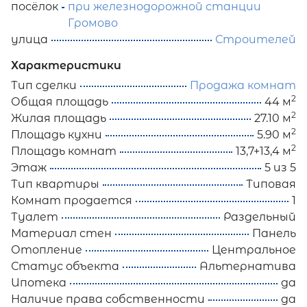
посёлок
при железнодорожной станции
Громово
улица
Строителей
Характеристики
Тип сделки
Продажа комнат
2
Общая площадь
44 м
2
Жилая площадь
27.10 м
2
Площадь кухни
5.90 м
2
Площадь комнат
13,7+13,4 м
Этаж
5 из 5
Тип квартиры
Типовая
Комнат продается
1
Туалет
Раздельный
Материал стен
Панель
Отопление
Центральное
Статус объекта
Альтернатива
Ипотека
да
Наличие права собственности
да