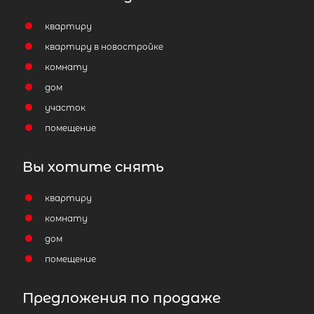
квартиру
2-комнатная квартира площадью 
квартиру в новостройке
ЛО, Выборгский р-н, Выборг г,
комнату
Октябрьская ул, д 58
дом
3 600 000
₽
участок
продажа
помещение
Парнас
Выборгский ЛО район
Вы хотите снять
Площадь кухни
Жилая площадь
квартиру
комнату
дом
помещение
Популярное
Предложения по продаже