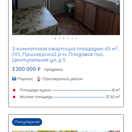
Процентная
ставка
12
%
1
5
10
15
20
25
15 393
Ежемесячный платеж
Размер кредита
1 280 000
₽
3 200 000
₽
Первый взнос
1 920 000
₽