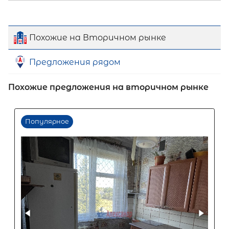
Похожие на Вторичном рынке
Предложения рядом
Похожие предложения на вторичном рынке
Первый взнос
60
%
0
10
20
30
40
50
60
70
80
90
Срок кредита
15
лет
1
5
10
15
20
25
30