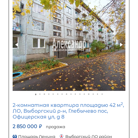
Задать вопрос
Отправить заявку
ООО «АЛЕКСАНДР-НЕДВИЖИМОСТЬ» не является кредитной
организацией. Кредит предоставляется банками-партнерам
носит информационный характер и не является окончатель
точного расчета платежей по кредиту и предоставления и
об условиях кредитования обратитесь к менеджерам нашей 
(Санкт-Петербург ул. Боткинская д. 15 тел. +7(812) 200-4000 )