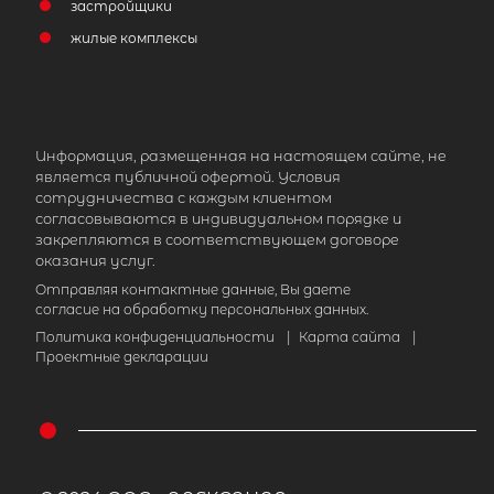
застройщики
3 499 000
₽
жилые комплексы
продажа
Парнас
Приозерский район
Площадь кухни
Информация, размещенная на настоящем сайте, не
Жилая площадь
является публичной офертой. Условия
сотрудничества с каждым клиентом
согласовываются в индивидуальном порядке и
закрепляются в соответствующем договоре
оказания услуг.
Отправляя контактные данные, Вы даете
согласие на обработку персональных данных.
Политика конфиденциальности
|
Карта сайта
|
Проектные декларации