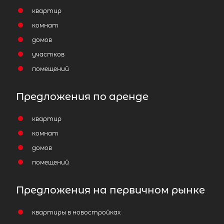
квартир
комнат
домов
участков
помещений
Предложения по аренде
квартир
комнат
домов
помещений
Предложения на первичном рынке
4-комнатная квартира площадью 
ЛО, Приозерский р-н, Приозерск г,
квартиры в новостройках
Калинина ул, д 45