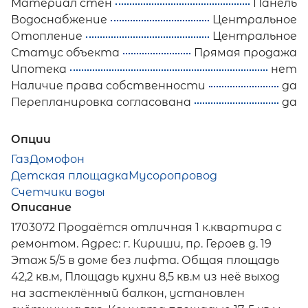
Материал стен
Панель
Водоснабжение
Центральное
Отопление
Центральное
Статус объекта
Прямая продажа
Ипотека
нет
Наличие права собственности
да
Перепланировка согласована
да
Опции
Газ
Домофон
Детская площадка
Мусоропровод
Счетчики воды
Описание
1703072 Продаётся отличная 1 к.квартира с
ремонтом. Адрес: г. Кириши, пр. Героев д. 19
Этаж 5/5 в доме без лифта. Общая площадь
42,2 кв.м, Площадь кухни 8,5 кв.м из неё выход
на застеклённый балкон, установлен