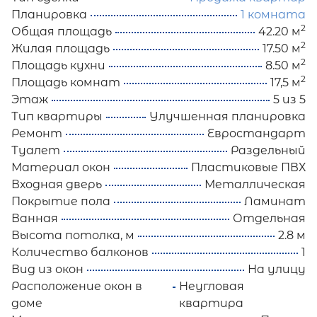
Планировка
1 комната
2
Общая площадь
42.20 м
2
Жилая площадь
17.50 м
2
Площадь кухни
8.50 м
2
Площадь комнат
17,5 м
Этаж
5 из 5
Тип квартиры
Улучшенная планировка
Ремонт
Евростандарт
Туалет
Раздельный
Материал окон
Пластиковые ПВХ
Входная дверь
Металлическая
Покрытие пола
Ламинат
Ванная
Отдельная
Высота потолка, м
2.8 м
Количество балконов
1
Вид из окон
На улицу
Расположение окон в
Неугловая
доме
квартира