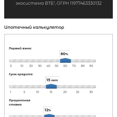
экосистема ВТБ", ОГРН 11977463330132
Ипотечный калькулятор