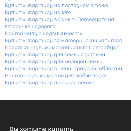
Купить квартиру на последнем этаже
Купить квартиру на юге
Популярное
Купить квартиру в Санкт-Петерурге на
вторичке недорого
Найти жилую недвижимость
Купить квартиру за материнский капитал
Продажа недвижимости Санкт Петербург
Купить квартиру для семьи с детьми
Купить квартиру для молодой семьи
Купить квартиру в Ленинградской области
Найти недвижимость для любых задач
Купить квартиру на синей ветке
Вы хотите купить