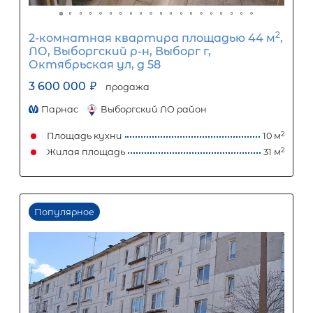
ЛО, Выборгский р-н, Глебычево пос,
Офицерская ул, д 8
2 850 000
₽
продажа
Площадь Ленина
Выборгский ЛО райо
Площадь кухни
Жилая площадь
Популярное