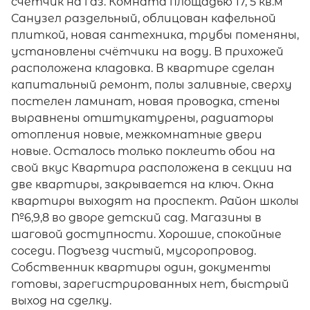
счётчик на газ. Комната площадью 17, 5 кв.м
Санузел раздельный, облицован кафельной
плиткой, новая сантехника, трубы поменяны,
установлены счётчики на воду. В прихожей
расположена кладовка. В квартире сделан
капитальный ремонт, полы заливные, сверху
постелен ламинат, новая проводка, стены
выравнены отштукатурены, радиаторы
отопления новые, межкомнатные двери
новые. Осталось только поклеить обои на
свой вкус Квартира расположена в секции на
две квартиры, закрывается на ключ. Окна
квартиры выходят на проспект. Район школы
№6,9,8 во дворе детский сад. Магазины в
шаговой доступности. Хорошие, спокойные
соседи. Подъезд чистый, мусоропровод.
Собственник квартиры один, документы
готовы, зарегистрированных нет, быстрый
выход на сделку.