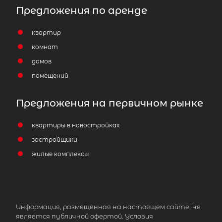
Предложения по аренде
квартир
комнат
домов
помещений
Предложения на первичном рынке
квартиры в новостройках
застройщики
2-комнатная квартира площадью 
жилые комплексы
ЛО, Ломоносовский р-н, Большая И
пос, Астанина ул, д 11
4 700 000
₽
продажа
Информация, размещенная на настоящем сайте, не
Беговая
Ломоносовский район
является публичной офертой. Условия