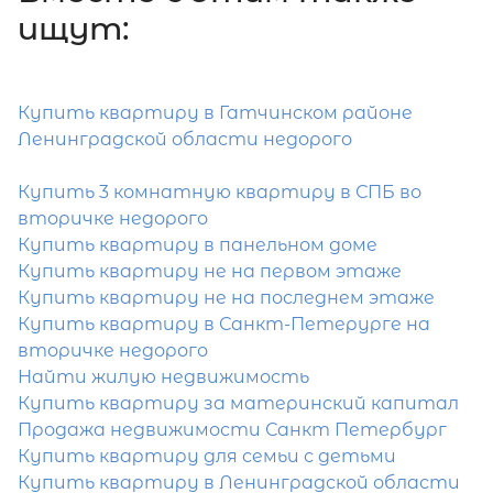
ищут:
Затрудняетесь с выбором?
Купить квартиру в Гатчинском районе
Ленинградской области недорого
Мы поможем подобрать недвижимость
сжатые сроки
Купить 3 комнатную квартиру в СПБ во
вторичке недорого
Отправить заявку
Купить квартиру в панельном доме
Купить квартиру не на первом этаже
Купить квартиру не на последнем этаже
Купить квартиру в Санкт-Петерурге на
вторичке недорого
Найти жилую недвижимость
Популярное
Купить квартиру за материнский капитал
Продажа недвижимости Санкт Петербург
Купить квартиру для семьи с детьми
Купить квартиру в Ленинградской области