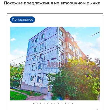
Похожие предложения на вторичном рынке
Первый взнос
60
%
0
10
20
30
40
50
60
70
80
90
Срок кредита
15
лет
1
5
10
15
20
25
30
Процентная
ставка
12
%