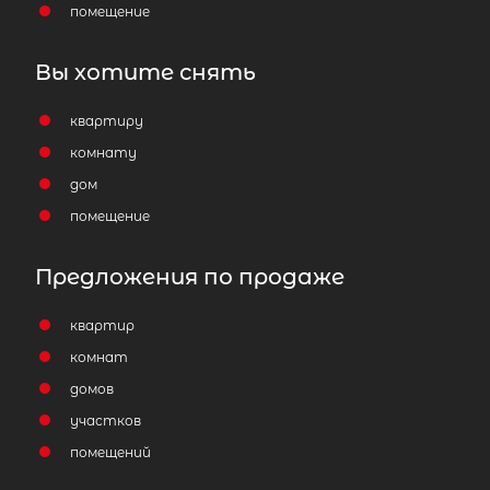
помещение
4 650 000
₽
продажа
Вы хотите снять
Проспект Просвещения
Всеволожский район
квартиру
Площадь кухни
комнату
Жилая площадь
дом
помещение
Предложения по продаже
Популярное
квартир
комнат
домов
участков
помещений