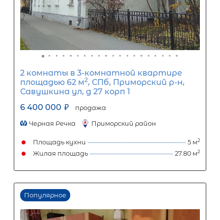
ООО «АЛЕКСАНДР-НЕДВИЖИМОСТЬ» не является кредитной
организацией. Кредит предоставляется банками-партнерам
носит информационный характер и не является окончатель
точного расчета платежей по кредиту и предоставления и
об условиях кредитования обратитесь к менеджерам нашей 
(Санкт-Петербург ул. Боткинская д. 15 тел. +7(812) 200-4000 )
Популярное