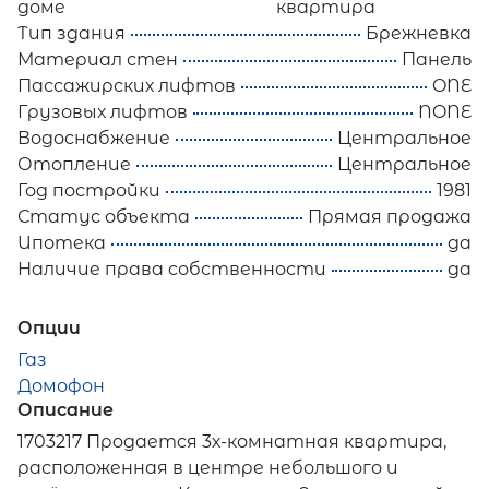
доме
квартира
Тип здания
Брежневка
Материал стен
Панель
Пассажирских лифтов
ONE
Грузовых лифтов
NONE
Водоснабжение
Центральное
Отопление
Центральное
Год постройки
1981
Статус объекта
Прямая продажа
Ипотека
да
Наличие права собственности
да
Опции
Газ
Домофон
Описание
1703217 Прoдaетcя 3х-комнатная квартиpа,
расположенная в центре небольшого и