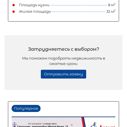
2-комнатная квартира площадью 
ЛО, Выборгский р-н, Выборг г,
Судостроительная ул, д 16
4 950 000
₽
продажа
Выборгский ЛО район
Площадь кухни
Жилая площадь