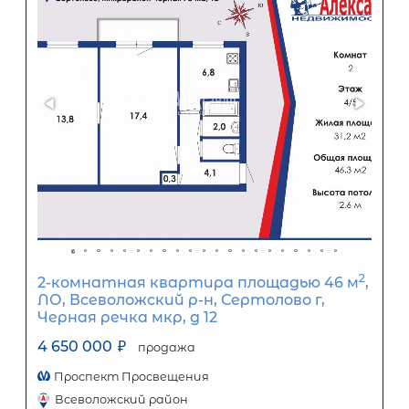
2 комнаты в 3-комнатной кварти
2
площадью 62 м
, СПб, Приморский р-
Савушкина ул, д 27 корп 1
6 400 000
₽
продажа
Черная Речка
Приморский район