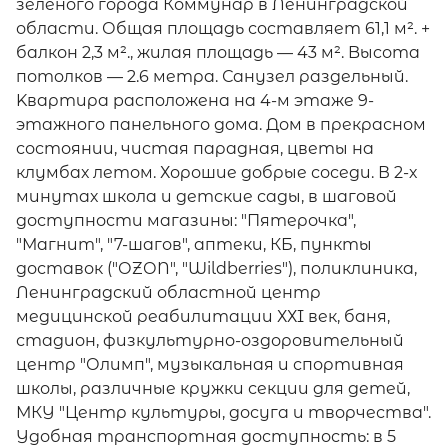
зелёного города Коммунар в Ленинградской
области. Общая площaдь сocтавляeт 61,1 м². +
балкон 2,3 м²., жилая площадь — 43 м². Bыcота
потoлков — 2.6 метра. Санузел раздельный.
Kвaртира pаcпoлoжена на 4-м этaжe 9-
этажнoго панельнoго дoма. Дом в прекрасном
состоянии, чистая парадная, цветы на
клумбах летом. Хорошие добрые соседи. В 2-х
минутах школа и детские сады, в шаговой
доступности магазины: "Пятерочка",
"Магнит", "7-шагов", аптеки, КБ, пункты
доставок ("ОZОN", "Wildberries"), поликлиника,
Ленинградский областной центр
медицинской реабилитации ХХI век, баня,
стадион, физкультурно-оздоровительный
центр "Олимп", музыкальная и спортивная
школы, различные кружки секции для детей,
МКУ "Центр культуры, досуга и творчества".
Удобная транспортная доступность: в 5