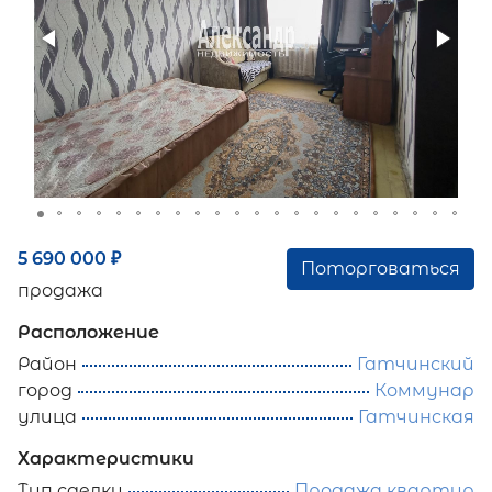
5 690 000
₽
Поторговаться
продажа
Расположение
Район
Гатчинский
город
Коммунар
улица
Гатчинская
Характеристики
Тип сделки
Продажа квартир