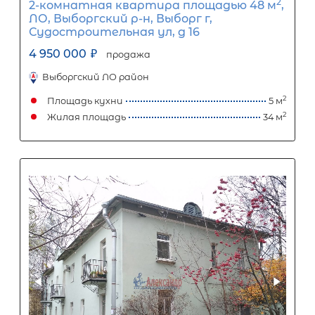
1
5
10
15
20
25
27 371
Ежемесячный платеж
Размер кредита
2 276 000
₽
5 690 000
₽
Первый взнос
3 414 000
₽
Задать вопрос
Отправить заявку