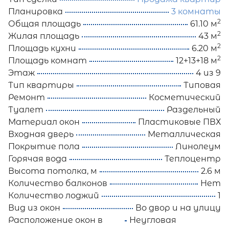
Планировка
3 комнаты
2
Общая площадь
61.10 м
2
Жилая площадь
43 м
2
Площадь кухни
6.20 м
2
Площадь комнат
12+13+18 м
Этаж
4 из 9
Тип квартиры
Типовая
Ремонт
Косметический
Туалет
Раздельный
Материал окон
Пластиковые ПВХ
Входная дверь
Металлическая
Покрытие пола
Линолеум
Горячая вода
Теплоцентр
Высота потолка, м
2.6 м
Количество балконов
Нет
Количество лоджий
1
Вид из окон
Во двор и на улицу
Расположение окон в
Неугловая