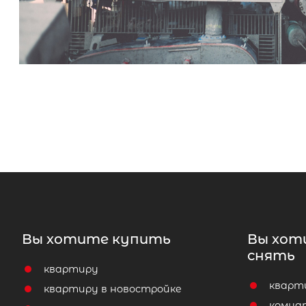
Вы хотите купить
Вы хот
снять
квартиру
кварт
квартиру в новостройке
комна