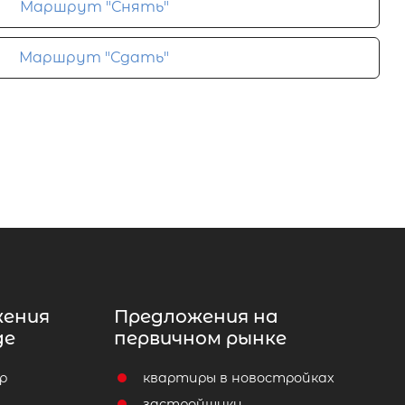
Маршрут "Снять"
Маршрут "Сдать"
жения
Предложения на
де
первичном рынке
р
квартиры в новостройках
т
застройщики