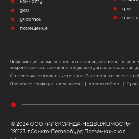
комнату
дом
дом
помещ
участок
помещение
Информация, размещенная на настоящем сайте, не являе
закрепляются в соответствующем договоре оказания ус
Отправляя контактные данные, Вы даете
согласие на 
Политика конфиденциальности
|
Карта сайта
|
Прое
© 2024 ООО «АЛЕКСАНДР-НЕДВИЖИМОСТЬ»
191123, г.Санкт-Петербург, Потемкинская
ул.,