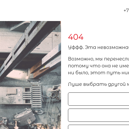
+7
404
Уффф. Эта невозможна
Возможно, мы перенесл
потому что она не имел
ни было, этот путь ни
Луше выбрать другой