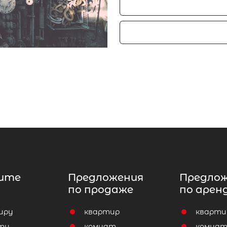
ите
Предложения
Предло
по продаже
по арен
иру
квартир
кварти
ту
комнат
комна