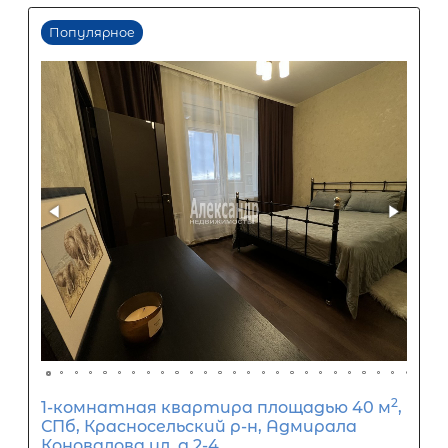
5 280 000
₽
Задать вопрос
Отправить заявку
ООО «АЛЕКСАНДР-НЕДВИЖИМОСТЬ» не является кредитной
организацией. Кредит предоставляется банками-партнерам
носит информационный характер и не является окончатель
точного расчета платежей по кредиту и предоставления и
об условиях кредитования обратитесь к менеджерам нашей 
(Санкт-Петербург ул. Боткинская д. 15 тел. +7(812) 200-4000 )