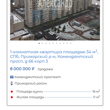
1
5
10
15
20
25
30
Процентная
ставка
12
%
1
5
10
15
20
25
42 331
Ежемесячный платеж
Размер кредита
3 520 000
₽
8 800 000
₽
Первый взнос