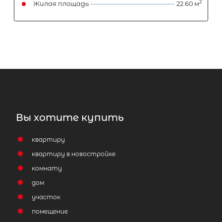
10 000 000
₽
продажа
Лахденпохский район
Площадь кухни
Жилая площадь
Вы хотите купить
квартиру
Затрудняетесь с выбором?
квартиру в новостройке
комнату
Мы поможем подобрать недвижимость
дом
сжатые сроки
участок
Отправить заявку
помещение