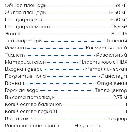
2
Общая площадь
39 м
2
Жилая площадь
18.50 м
2
Площадь кухни
8.30 м
2
Площадь комнат
18,5 м
Этаж
8 из 16
Тип квартиры
Типовая
Ремонт
Косметический
Туалет
Раздельный
Материал окон
Пластиковые ПВХ
Входная дверь
Металлическая
Покрытие пола
Линолеум
Ванная
Отдельная
Горячая вода
Теплоцентр
Высота потолка, м
2.75 м
Количество балконов
1
Количество лоджий
1
Вид из окон
Во двор
Расположение окон в
Неугловая