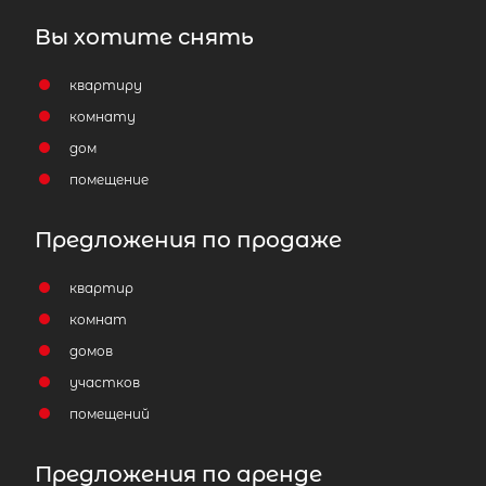
Вы хотите снять
квартиру
комнату
Популярное
дом
помещение
Предложения по продаже
квартир
комнат
домов
участков
помещений
Предложения по аренде