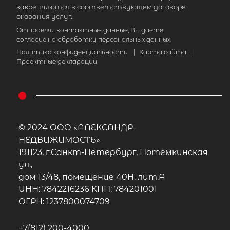
Популярное
закрепляются в соответствующем договоре
оказания услуг.
Отправляя контактные данные, Вы даете
согласие на обработку персональных данных.
Политика конфиденциальности
|
Карта сайта
|
Проектные декларации
© 2024 ООО «АЛЕКСАНДР-
НЕДВИЖИМОСТЬ»
191123, г.Санкт-Петербург, Потемкинская
ул.,
дом 13/48, помещение 40Н, лит.А
ИНН: 7842216236 КПП: 784201001
ОГРН: 1237800074709
+7(812) 200-4000