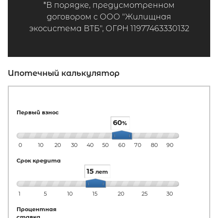
*В порядке, предусмотренном
договором с ООО "Жилищная
экосистема ВТБ", ОГРН 11977463330132
Ипотечный калькулятор