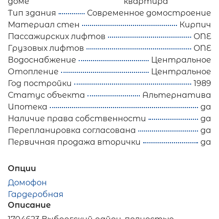
доме
квартира
Тип здания
Современное домостроение
Материал стен
Кирпич
Пассажирских лифтов
ONE
Грузовых лифтов
ONE
Водоснабжение
Центральное
Отопление
Центральное
Год постройки
1989
Статус объекта
Альтернатива
Ипотека
да
Наличие права собственности
да
Перепланировка согласована
да
Первичная продажа вторички
да
Опции
Домофон
Гардеробная
Описание