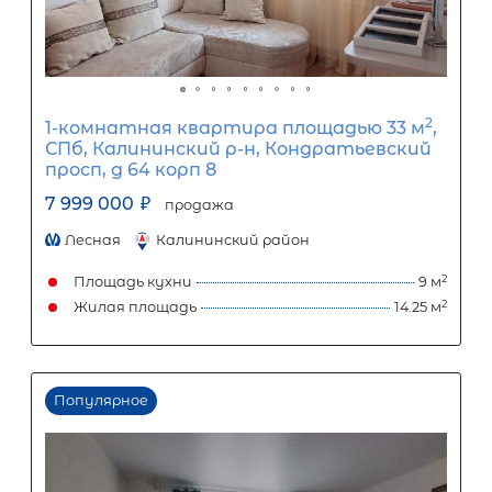
1-комнатная квартира площадью 
СПб, Красносельский р-н, Адмирала
Коновалова ул, д 2-4
10 000 000
₽
продажа
Проспект Ветеранов
Красносельский
Площадь кухни
Жилая площадь
Популярное