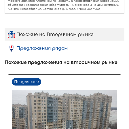
Похожие на Вторичном рынке
Предложения рядом
Похожие предложения на вторичном рынке
Первый взнос
60
%
0
10
20
30
40
50
60
70
80
90
Срок кредита
15
лет