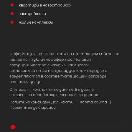
Комната в 11-комнатной квартир
квартиры в новостройках
2
площадью 208 м
, Санкт-Петербур
улица Ольги Форш, 5
застройщики
жилые комплексы
1 650 000
₽
продажа
Гражданский проспект
Калининский 
Площадь кухни
Информация, размещенная на настоящем сайте, не
является публичной офертой. Условия
Жилая площадь
сотрудничества с каждым клиентом
согласовываются в индивидуальном порядке и
закрепляются в соответствующем договоре
оказания услуг.
Отправляя контактные данные, Вы даете
Популярное
согласие на обработку персональных данных.
Политика конфиденциальности
|
Карта сайта
|
Проектные декларации