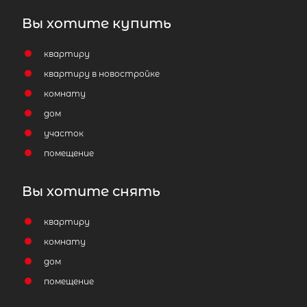
Площадь кухни
Вы хотите купить
Жилая площадь
квартиру
квартиру в новостройке
комнату
дом
участок
Затрудняетесь с выбором?
помещение
Мы поможем подобрать недвижимость
сжатые сроки
Вы хотите снять
Отправить заявку
квартиру
комнату
дом
помещение