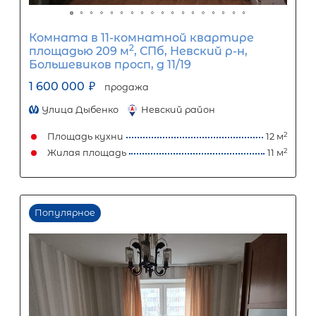
Процентная
ставка
12
%
1
5
10
15
20
25
8 947
Ежемесячный платеж
Размер кредита
744 000
₽
1 860 000
₽
Первый взнос
1 116 000
₽