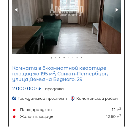
Задать вопрос
Отправить заявку
ООО «АЛЕКСАНДР-НЕДВИЖИМОСТЬ» не является кредитной
организацией. Кредит предоставляется банками-партнерам
носит информационный характер и не является окончатель
точного расчета платежей по кредиту и предоставления и
об условиях кредитования обратитесь к менеджерам нашей 
(Санкт-Петербург ул. Боткинская д. 15 тел. +7(812) 200-4000 )