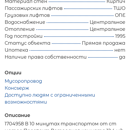
Материал стен
Кирпич
Пассажирских лифтов
TWO
Грузовых лифтов
ONE
Водоснабжение
Центральное
Отопление
Центральное
Год постройки
1995
Статус объекта
Прямая продажа
Ипотека
нет
Наличие права собственности
да
Опции
Мусоропровод
Консьерж
Доступно людям с ограниченными
возможностями
Описание
1704958 В 10 минутах транспортом от ст