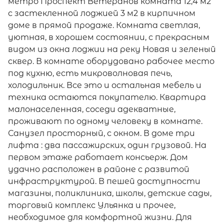
метро Проспект Ветеранов комната 12,4 м2
с застекленной лоджией 3 м2 в кирпичном
доме в прямой продаже. Комната светлая,
уютная, в хорошем состоянии, с прекрасным
видом из окна лоджии на реку Новая и зеленый
сквер. В комнате оборудовано рабочее место
под кухню, есть микроволновая печь,
холодильник. Все это и остальная мебель и
техника остаются покупателю. Квартира
малонаселенная, соседи адекватные,
проживают по одному человеку в комнате.
Санузел просторный, с окном. В доме три
лифта : два пассажирских, один грузовой. На
первом этаже работает консьерж. Дом
удачно расположен в районе с развитой
инфраструктурой. В пешей доступности
магазины, поликлиника, школы, детские сады,
торговый комплекс Ульянка и прочее,
необходимое для комфортной жизни. Для