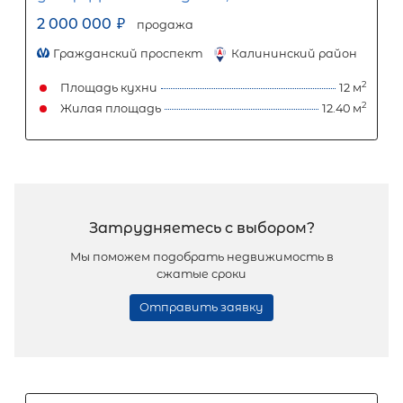
Комната в 11-комнатной квартир
2
площадью 209 м
, СПб, Невский р-н,
Большевиков просп, д 11/19
1 600 000
₽
продажа
Улица Дыбенко
Невский район
Площадь кухни
Жилая площадь
Популярное