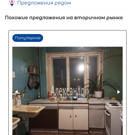
Предложения рядом
Похожие предложения на вторичном рынке
Первый взнос
60
%
0
10
20
30
40
50
60
70
80
90
Срок кредита
15
лет
1
5
10
15
20
25
30