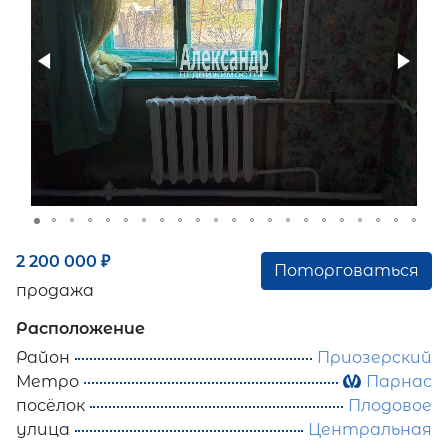
2 200 000
₽
Поторговаться
продажа
Расположение
Район
Приозерский
Метро
Парнас
посёлок
Плодовое
улица
Центральная