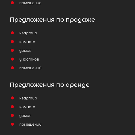
помещение
Предложения по продаже
квартир
комнат
домов
участков
помещений
1-комнатная квартира площадью 3
Ленинградская область, Приозерс
Предложения по аренде
район, городской посёлок Кузнечно
улица Гагарина, 5
квартир
комнат
2 000 000
₽
продажа
домов
Приозерский район
помещений
Площадь кухни