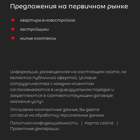
Предложения на первичном рынке
Жилая площадь
квартиры в новостройках
застройщики
жилые комплексы
Популярное
Информация, размещенная на настоящем сайте, не
является публичной офертой. Условия
сотрудничества с каждым клиентом
согласовываются в индивидуальном порядке и
закрепляются в соответствующем договоре
оказания услуг.
Отправляя контактные данные, Вы даете
согласие на обработку персональных данных.
Политика конфиденциальности
|
Карта сайта
|
Проектные декларации