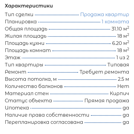
Характеристики
Тип сделки
Продажа квартир
Планировка
1 комната
2
Общая площадь
31.10 м
2
Жилая площадь
18 м
2
Площадь кухни
6.20 м
2
Площадь комнат
18 м
Этаж
1 из 2
Тип квартиры
Типовая
Ремонт
Требует ремонта
Высота потолка, м
2.5 м
Количество балконов
Нет
Материал стен
Кирпич
Статус объекта
Прямая продажа
Ипотека
да
Наличие права собственности
да
Перепланировка согласована
да