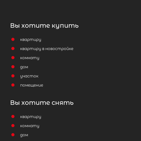
Затрудняетесь с выбором?
Мы поможем подобрать недвижимость
сжатые сроки
Вы хотите купить
Отправить заявку
квартиру
квартиру в новостройке
комнату
дом
участок
помещение
Вы хотите снять
квартиру
комнату
дом