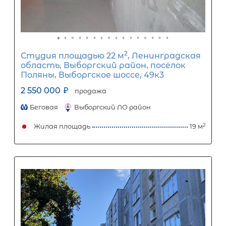
10 583
Ежемесячный платеж
Размер кредита
880 000
₽
2 200 000
₽
Первый взнос
1 320 000
₽
Задать вопрос
Отправить заявку
ООО «АЛЕКСАНДР-НЕДВИЖИМОСТЬ» не является кредитной
организацией. Кредит предоставляется банками-партнерам
носит информационный характер и не является окончатель
точного расчета платежей по кредиту и предоставления и