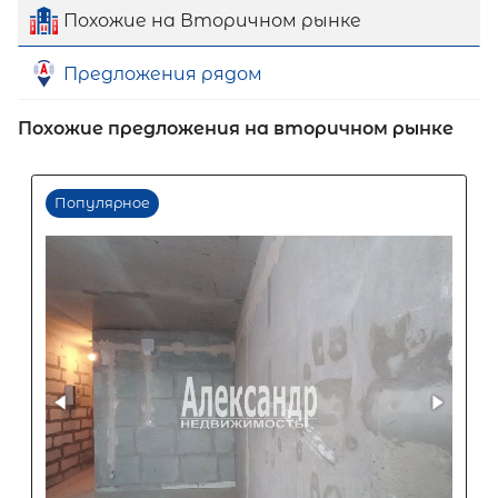
Похожие на Вторичном рынке
Первый взнос
Предложения рядом
60
%
Похожие предложения на вторичном рынке
0
10
20
30
40
50
60
70
80
90
Срок кредита
15
лет
1
5
10
15
20
25
30
Процентная
ставка
12
%
1
5
10
15
20
25