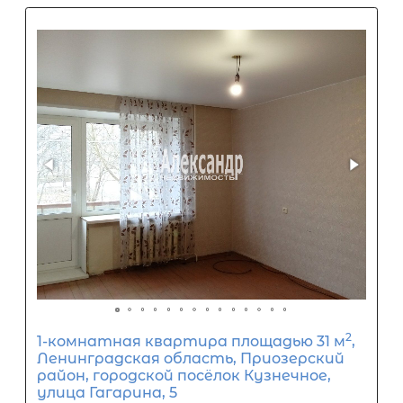
1-комнатная квартира площадью 3
Ленинградская область, Приозерс
район, городской посёлок Кузнечно
Юбилейная улица, 12
2 200 000
₽
продажа
Парнас
Приозерский район
Площадь кухни
Жилая площадь