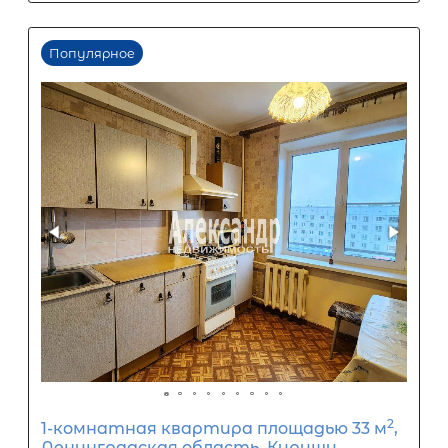
2
Студия площадью 22 м
, Ленингра
область, Выборгский район, посёло
Поляны, Выборгское шоссе, 49к3