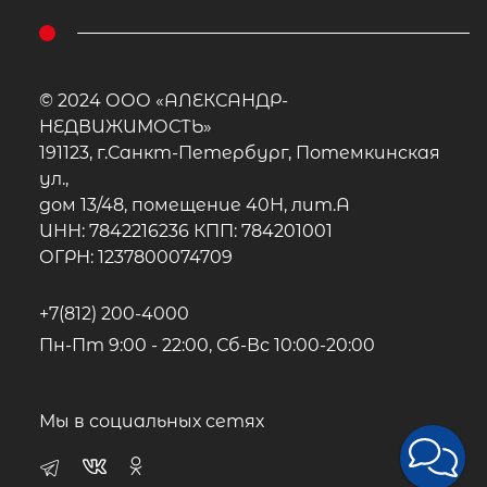
© 2024 ООО «АЛЕКСАНДР-
НЕДВИЖИМОСТЬ»
191123, г.Санкт-Петербург, Потемкинская
1-комнатная квартира площадью 2
ул.,
Ленинградская область, Приозерс
дом 13/48, помещение 40Н, лит.А
район, городской посёлок Кузнечно
ИНН: 7842216236 КПП: 784201001
улица Гагарина, 1, подъезд 3
ОГРН: 1237800074709
1 900 000
₽
продажа
+7(812) 200-4000
Приозерский район
Пн-Пт 9:00 - 22:00, Сб-Вс 10:00-20:00
Площадь кухни
Жилая площадь
Мы в социальных сетях