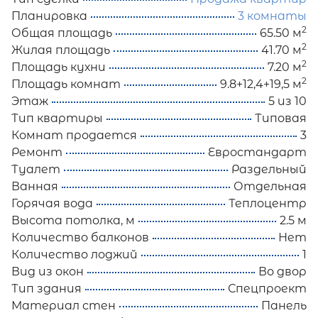
Планировка
3 комнаты
2
Общая площадь
65.50 м
2
Жилая площадь
41.70 м
2
Площадь кухни
7.20 м
2
Площадь комнат
9.8+12,4+19,5 м
Этаж
5 из 10
Тип квартиры
Типовая
Комнат продается
3
Ремонт
Евростандарт
Туалет
Раздельный
Ванная
Отдельная
Горячая вода
Теплоцентр
Высота потолка, м
2.5 м
Количество балконов
Нет
Количество лоджий
1
Вид из окон
Во двор
Тип здания
Спецпроект
Материал стен
Панель