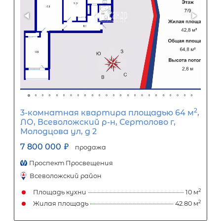
ставка
12
%
1
5
10
15
20
25
46 660
Ежемесячный платеж
Размер кредита
3 880 000
₽
9 700 000
₽
Первый взнос
5 820 000
₽
Задать вопрос
Отправить заявку