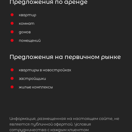
Предложения по аренде
квартир
2-комнатная квартира площадью 
комнат
ЛО, Всеволожский р-н, Всеволожск г
Шевченко ул, д 18 корп 2
домов
помещений
8 840 000
₽
продажа
Улица Дыбенко
Всеволожский район
Предложения на первичном рынке
Площадь кухни
квартиры в новостройках
Жилая площадь
застройщики
жилые комплексы
Популярное
Информация, размещенная на настоящем сайте, не
является публичной офертой. Условия
сотрудничества с каждым клиентом