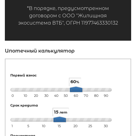
*В порядке, предусмотренном
договором с ООО "Жилищная
экосистема ВТБ", ОГРН 11977463330132
Ипотечный калькулятор