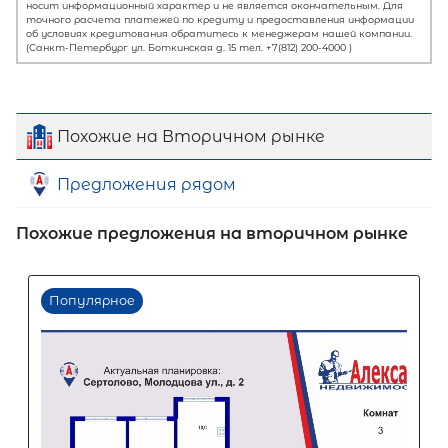
Похожие на Вторичном рынке
Предложения рядом
Первый взнос
60
%
Похожие предложения на вторичном рынке
0
10
20
30
40
50
60
70
80
90
Срок кредита
15
лет
1
5
10
15
20
25
30
Процентная