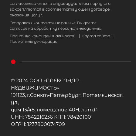
согласовываются в индивидуальном порядке и
закрепляются в соответствующем договоре
оказания услуг.
Отправляя контактные данные, Вы даете
согласие на обработку персональных данных.
Политика конфиденциальности
|
Карта сайта
|
Проектные декларации
© 2024 ООО «АЛЕКСАНДР-
НЕДВИЖИМОСТЬ»
191123, г.Санкт-Петербург, Потемкинская
ул.,
дом 13/48, помещение 40Н, лит.А
ИНН: 7842216236 КПП: 784201001
2-комнатная квартира площадью 
ОГРН: 1237800074709
Республика Карелия, Лахденпохский
Лахденпохья г, Малиновского ул, д 1