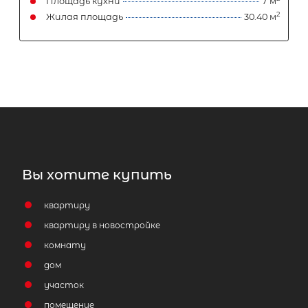
Площадь кухни
Жилая площадь
Затрудняетесь с выбором?
Вы хотите купить
Мы поможем подобрать недвижимость
сжатые сроки
квартиру
квартиру в новостройке
Отправить заявку
комнату
дом
участок
помещение