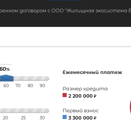
ренном договором с ООО "Жилищная экосистема ВТБ
60
%
Ежемесячный платеж
60
70
80
90
Размер кредита
2 200 000
₽
Первый взнос
20
25
30
3 300 000
₽