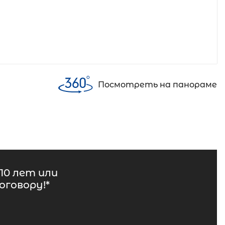
Посмотреть на панораме
10 лет или
говору!*