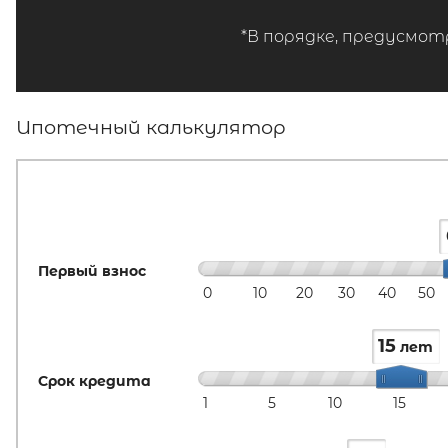
*В порядке, предусмот
Ипотечный калькулятор
Первый взнос
0
10
20
30
40
50
15
лет
Срок кредита
1
5
10
15