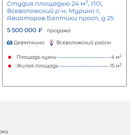
2
Студия площадью 24 м
, ЛО,
Всеволожский р-н, Мурино г,
Авиаторов Балтики просп, д 25
5 500 000
₽
продажа
Девяткино
Всеволожский район
2
Площадь кухни
4 м
2
Жилая площадь
15 м
оки