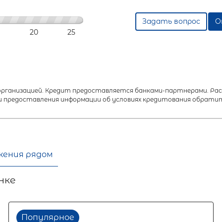
Задать вопрос
О
20
25
анизацией. Кредит предоставляется банками-партнерами. Расч
 предоставления информации об условиях кредитования обратит
жения рядом
нке
Популярное