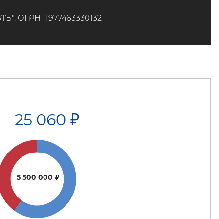
", ОГРН 11977463330132
25 060
₽
5 500 000
₽