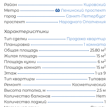
Район
Кировский
Метро
Ленинский проспект
город
Санкт-Петербург
проспект
Народного Ополчения
Характеристики
Тип сделки
Продажа квартир
Планировка
1 комната
2
Общая площадь
25.80 м
2
Жилая площадь
15 м
2
Площадь кухни
6 м
2
Площадь комнат
15 м
Этаж
1 из 9
Тип квартиры
Типовая
Ремонт
Косметический
Высота потолка, м
2.5 м
Количество балконов
Нет
Количество лоджий
1