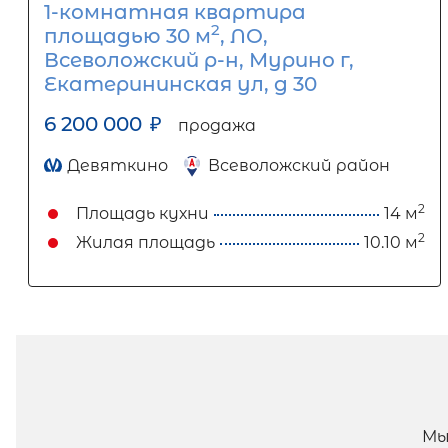
1-комнатная квартира
2
площадью 30 м
, ЛО,
Всеволожский р-н, Мурино г,
Екатерининская ул, д 30
6 200 000
₽
продажа
Девяткино
Всеволожский район
2
Площадь кухни
14 м
2
Жилая площадь
10.10 м
Мы