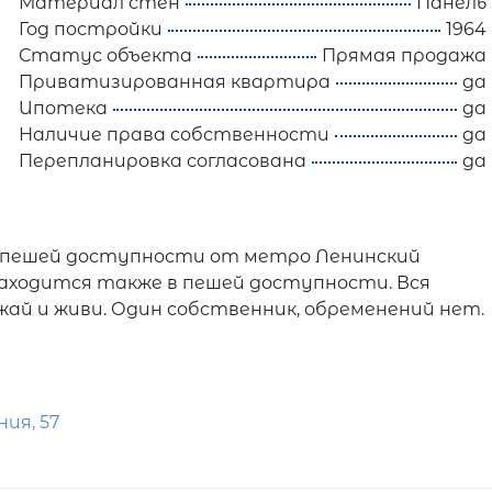
Материал стен
Панель
Год постройки
1964
Статус объекта
Прямая продажа
Приватизированная квартира
да
Ипотека
да
Наличие права собственности
да
Перепланировка согласована
да
в пешей доступности от метро Ленинский
аходится также в пешей доступности. Вся
ай и живи. Один собственник, обременений нет.
ия, 57