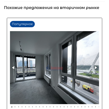
Похожие предложения на вторичном рынке
Первый взнос
60
%
0
10
20
30
40
50
60
70
80
90
Срок кредита
15
лет
1
5
10
15
20
25
30
Процентная
ставка