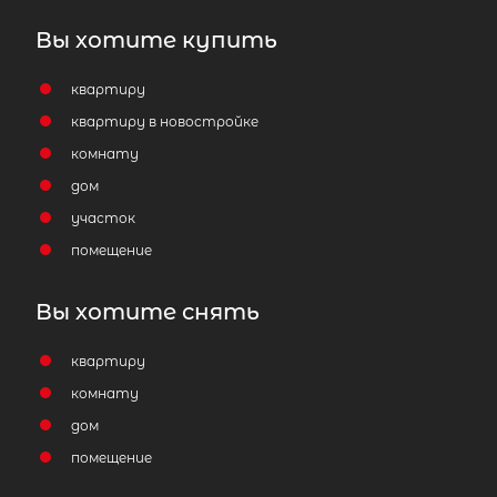
Жилая площадь
Вы хотите купить
квартиру
квартиру в новостройке
комнату
Затрудняетесь с выбором?
дом
участок
Мы поможем подобрать недвижимость
помещение
сжатые сроки
Вы хотите снять
Отправить заявку
квартиру
комнату
дом
помещение
Популярное