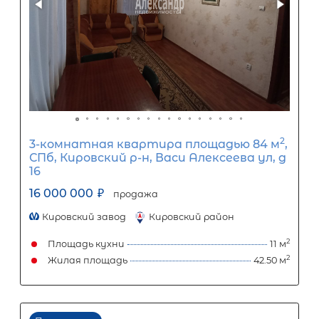
ООО «АЛЕКСАНДР-НЕДВИЖИМОСТЬ» не является кредитной
организацией. Кредит предоставляется банками-партнерам
носит информационный характер и не является окончатель
точного расчета платежей по кредиту и предоставления и
об условиях кредитования обратитесь к менеджерам нашей 
(Санкт-Петербург ул. Боткинская д. 15 тел. +7(812) 200-4000 )