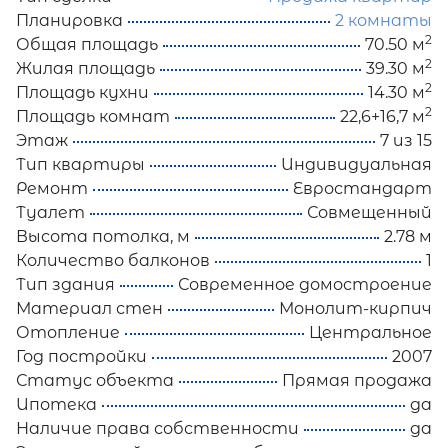
Планировка
2 комнаты
2
Общая площадь
70.50 м
2
Жилая площадь
39.30 м
2
Площадь кухни
14.30 м
2
Площадь комнат
22,6+16,7 м
Этаж
7 из 15
Тип квартиры
Индивидуальная
Ремонт
Евростандарт
Туалет
Совмещенный
Высота потолка, м
2.78 м
Количество балконов
1
Тип здания
Современное домостроение
Материал стен
Монолит-кирпич
Отопление
Центральное
Год постройки
2007
Статус объекта
Прямая продажа
Ипотека
да
Наличие права собственности
да