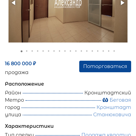
16 800 000
₽
Поторговаться
продажа
Расположение
Район
Кронштадтский
Метро
Беговая
город
Кронштадт
улица
Станюковича
Характеристики
Тип сделки
Продажа квартир