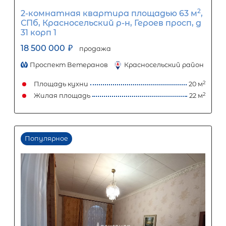
12
%
1
5
10
15
20
25
80 813
Ежемесячный платеж
Размер кредита
6 720 000
₽
16 800 000
₽
Первый взнос
10 080 000
₽
Задать вопрос
Отправить заявку