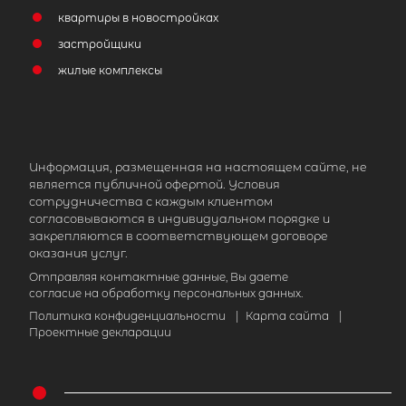
3-комнатная квартира площадью 
квартиры в новостройках
СПб, Приморский р-н, Коломяжский
застройщики
просп, д 32
жилые комплексы
19 990 000
₽
продажа
Пионерская
Приморский район
Площадь кухни
Информация, размещенная на настоящем сайте, не
является публичной офертой. Условия
Жилая площадь
сотрудничества с каждым клиентом
согласовываются в индивидуальном порядке и
закрепляются в соответствующем договоре
оказания услуг.
Отправляя контактные данные, Вы даете
Популярное
согласие на обработку персональных данных.
Политика конфиденциальности
|
Карта сайта
|
Проектные декларации