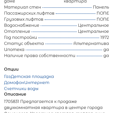
доме
квартира
Материал стен
Панель
Пассажирских лифтов
NONE
Грузовых лифтов
NONE
Водоснабжение
Центральное
Отопление
Центральное
Год постройки
1972
Статус объекта
Альтернатива
Ипотека
да
Наличие права собственности
да
Опции
Газ
Детская площадка
Домофон
Интернет
Счетчики воды
Описание
1705831 Предлагается к продаже
двухкомнатная квартира в центре города