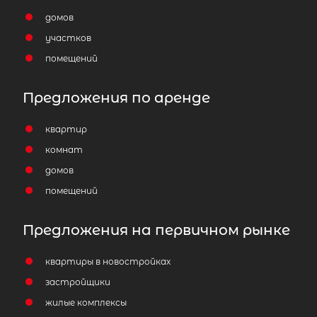
домов
участков
помещений
Предложения по аренде
квартир
2-комнатная квартира площадью 
комнат
ЛО, Ломоносовский р-н, Малое Кар
дер, д 21
домов
помещений
6 100 000
₽
продажа
Проспект Ветеранов
Ломоносовский
Предложения на первичном рынке
Площадь кухни
квартиры в новостройках
Жилая площадь
застройщики
жилые комплексы