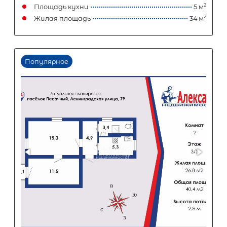
Первый взнос
3 540 000
₽
Задать вопрос
Отправить заявку
ООО «АЛЕКСАНДР-НЕДВИЖИМОСТЬ» не является кредитной
организацией. Кредит предоставляется банками-партнерам
носит информационный характер и не является окончатель
точного расчета платежей по кредиту и предоставления и
об условиях кредитования обратитесь к менеджерам нашей 
(Санкт-Петербург ул. Боткинская д. 15 тел. +7(812) 200-4000 )