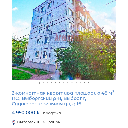
15
лет
1
5
10
15
20
25
30
Процентная
ставка
12
%
1
5
10
15
20
25
28 381
Ежемесячный платеж
Размер кредита
2 360 000
₽
5 900 000
₽