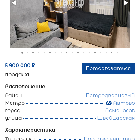
5 900 000
₽
Поторговаться
продажа
Расположение
Район
Петродворцовый
Метро
Автово
город
Ломоносов
улица
Швейцарская
Характеристики
Тип сделки
Продажа квартир