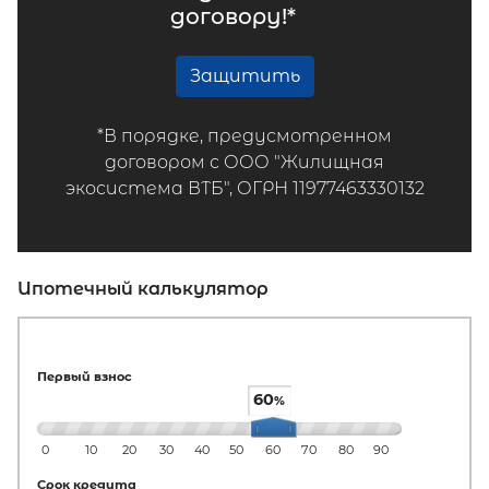
договору!*
Защитить
*В порядке, предусмотренном
договором с ООО "Жилищная
экосистема ВТБ", ОГРН 11977463330132
Ипотечный калькулятор