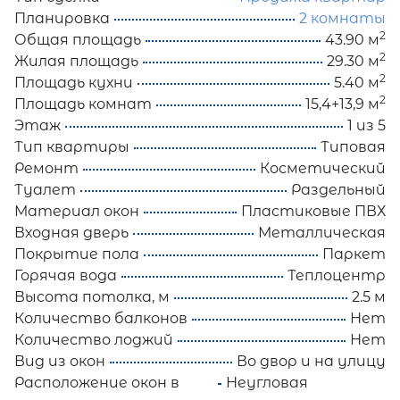
Планировка
2 комнаты
2
Общая площадь
43.90 м
2
Жилая площадь
29.30 м
2
Площадь кухни
5.40 м
2
Площадь комнат
15,4+13,9 м
Этаж
1 из 5
Тип квартиры
Типовая
Ремонт
Косметический
Туалет
Раздельный
Материал окон
Пластиковые ПВХ
Входная дверь
Металлическая
Покрытие пола
Паркет
Горячая вода
Теплоцентр
Высота потолка, м
2.5 м
Количество балконов
Нет
Количество лоджий
Нет
Вид из окон
Во двор и на улицу
Расположение окон в
Неугловая