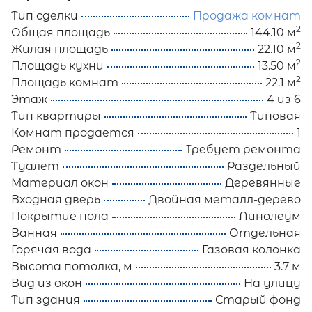
Тип сделки
Продажа комнат
2
Общая площадь
144.10 м
2
Жилая площадь
22.10 м
2
Площадь кухни
13.50 м
2
Площадь комнат
22.1 м
Этаж
4 из 6
Тип квартиры
Типовая
Комнат продается
1
Ремонт
Требует ремонта
Туалет
Раздельный
Материал окон
Деревянные
Входная дверь
Двойная металл-дерево
Покрытие пола
Линолеум
Ванная
Отдельная
Горячая вода
Газовая колонка
Высота потолка, м
3.7 м
Вид из окон
На улицу
Тип здания
Старый фонд