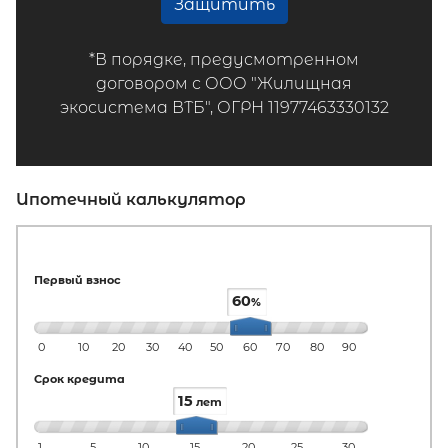
Защитить
*В порядке, предусмотренном
договором с ООО "Жилищная
экосистема ВТБ", ОГРН 11977463330132
Ипотечный калькулятор