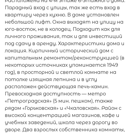
Расположена на 4-м этаже 6-этажного дома.
Парадный вход с улицы, так же есть вход в
квартиру через кухню. В доме установлен
небольшой лифт. Окна выходят на улицу на
юго-восток, не в колодец. Подходит как для
личного проживания, так и для инвестиций
под сдачу в аренду. Характеристики дома и
локация. Кирпичный исторический дом с
капитальным ремонтом/реконструкцией (в
некоторых источниках упоминается 1949
год), в просторной и светлой комнате на
потолке изящная лепнина и в углу
расположен действующая печь-камин.
Превосходная доступность — метро
«Петроградская» (5 мин. пешком), также
рядом «Горьковская» и «Чкаловская». Район с
высокой концентрацией магазинов, кафе и
учебных заведений, школа через дорогу во
дворе. Два взрослых собственника комнаты,