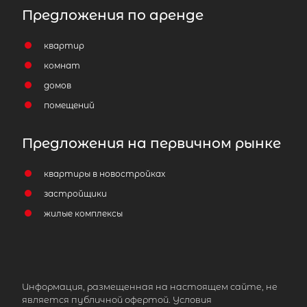
Предложения по аренде
квартир
комнат
домов
помещений
Комната в 5-комнатной квартире
2
Предложения на первичном рынке
площадью 108 м
, СПб, Центральный
1-я Советская ул, д 12
квартиры в новостройках
3 500 000
₽
продажа
застройщики
жилые комплексы
Площадь Восстания
Центральный р
Площадь кухни
Жилая площадь
Информация, размещенная на настоящем сайте, не
является публичной офертой. Условия