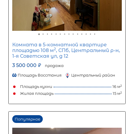
Комната в 5-комнатной квартире
2
площадью 155 м
, г Санкт-Петербу
линия 5-я ВО дом 64/13 строение А
3 550 000
₽
продажа
Василеостровская
Василеостровский
Площадь кухни
Жилая площадь
Популярное