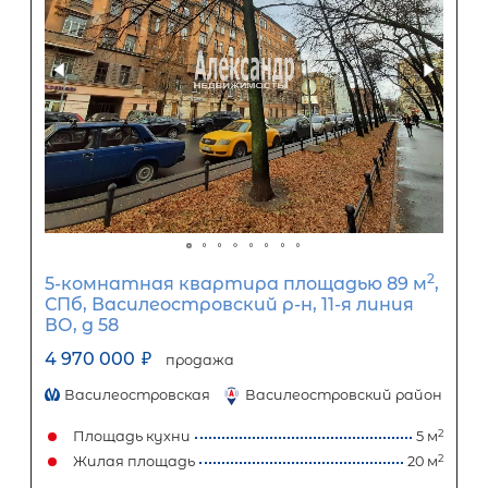
Срок кредита
15
лет
1
5
10
15
20
25
30
Процентная
ставка
12
%
1
5
10
15
20
25
20 684
Ежемесячный платеж
Размер кредита
1 720 000
₽