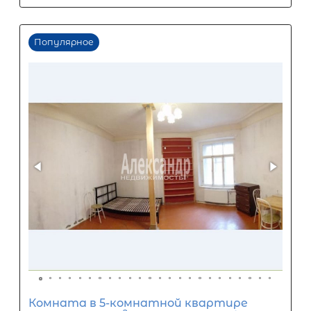
4 300 000
₽
Первый взнос
2 580 000
₽
Задать вопрос
Отправить заявку
ООО «АЛЕКСАНДР-НЕДВИЖИМОСТЬ» не является кредитной
организацией. Кредит предоставляется банками-партнерам
носит информационный характер и не является окончатель
точного расчета платежей по кредиту и предоставления и
об условиях кредитования обратитесь к менеджерам нашей 
(Санкт-Петербург ул. Боткинская д. 15 тел. +7(812) 200-4000 )