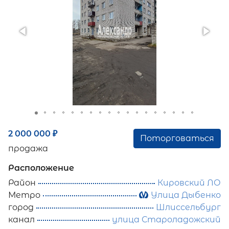
2 000 000
₽
Поторговаться
продажа
Расположение
Район
Кировский ЛО
Метро
Улица Дыбенко
город
Шлиссельбург
канал
улица Староладожский