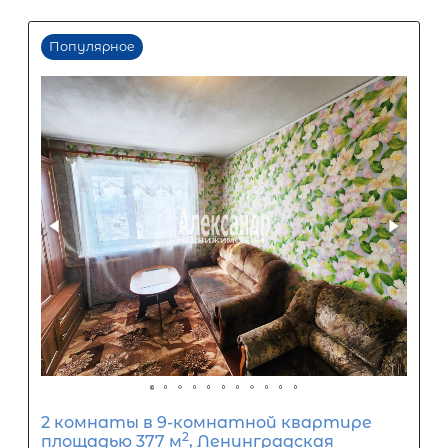
60
%
0
10
20
30
40
50
60
70
80
90
Срок кредита
15
лет
1
5
10
15
20
25
30
Процентная
ставка
12
%
1
5
10
15
20
25
9 621
₽
Ежемесячный платеж