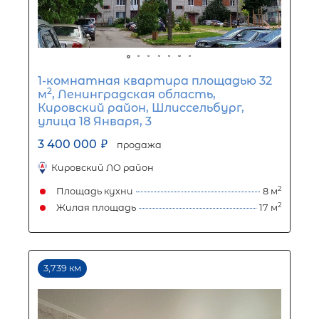
Комната в 4-комнатной квартир
2
площадью 377 м
, Ленинградская
область, Выборг, улица Данилова, 1
1 900 000
₽
продажа
Парнас
Выборгский ЛО район
Площадь кухни
Жилая площадь