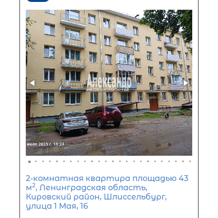
2 комнаты в 9-комнатной кварти
2
площадью 377 м
, Ленинградская
область, Приозерск, улица Ленина,
1 750 000
₽
продажа
Приозерский район