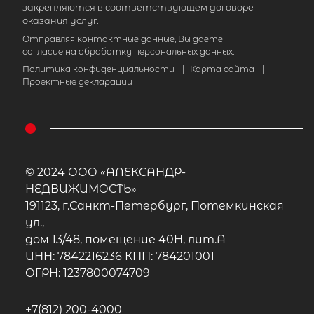
закрепляются в соответствующем договоре
оказания услуг.
Отправляя контактные данные, Вы даете
согласие на обработку персональных данных.
Политика конфиденциальности
|
Карта сайта
|
Проектные декларации
© 2024 ООО «АЛЕКСАНДР-
НЕДВИЖИМОСТЬ»
191123, г.Санкт-Петербург, Потемкинская
ул.,
дом 13/48, помещение 40Н, лит.А
ИНН: 7842216236 КПП: 784201001
1-комнатная квартира площадью
ОГРН: 1237800074709
2
м
, Ленинградская область,
Кировский район, Синявинское
+7(812) 200-4000