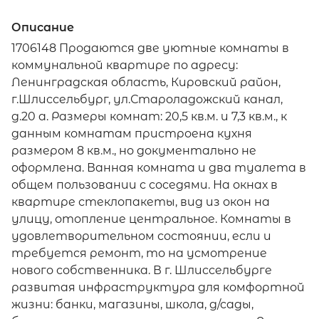
Описание
1706148 Продаются две уютные комнаты в
коммунальной квартире по адресу:
Ленинградская область, Кировский район,
г.Шлиссельбург, ул.Староладожский канал,
д.20 а. Размеры комнат: 20,5 кв.м. и 7,3 кв.м., к
данным комнатам пристроена кухня
размером 8 кв.м., но документально не
оформлена. Ванная комната и два туалета в
общем пользовании с соседями. На окнах в
квартире стеклопакеты, вид из окон на
улицу, отопление центральное. Комнаты в
удовлетворительном состоянии, если и
требуется ремонт, то на усмотрение
нового собственника. В г. Шлиссельбурге
развитая инфраструктура для комфортной
жизни: банки, магазины, школа, д/сады,