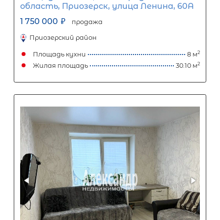
Размер кредита
800 000
₽
2 000 000
₽
Первый взнос
1 200 000
₽
Задать вопрос
Отправить заявку
ООО «АЛЕКСАНДР-НЕДВИЖИМОСТЬ» не является кредитной
организацией. Кредит предоставляется банками-партнерам
носит информационный характер и не является окончатель
точного расчета платежей по кредиту и предоставления и
об условиях кредитования обратитесь к менеджерам нашей 
(Санкт-Петербург ул. Боткинская д. 15 тел. +7(812) 200-4000 )