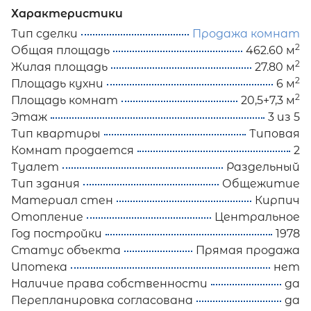
Характеристики
Тип сделки
Продажа комнат
2
Общая площадь
462.60 м
2
Жилая площадь
27.80 м
2
Площадь кухни
6 м
2
Площадь комнат
20,5+7,3 м
Этаж
3 из 5
Тип квартиры
Типовая
Комнат продается
2
Туалет
Раздельный
Тип здания
Общежитие
Материал стен
Кирпич
Отопление
Центральное
Год постройки
1978
Статус объекта
Прямая продажа
Ипотека
нет
Наличие права собственности
да
Перепланировка согласована
да