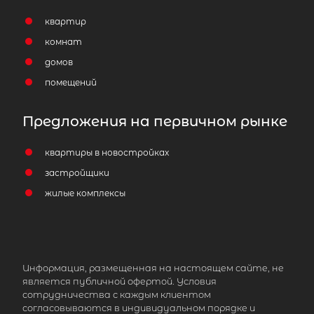
1-комнатная квартира площадью
квартир
2
м
, Ленинградская область,
комнат
Кировский район, Шлиссельбург,
домов
улица 18 Января, 3
помещений
3 400 000
₽
продажа
Предложения на первичном рынке
Кировский ЛО район
квартиры в новостройках
Площадь кухни
застройщики
Жилая площадь
жилые комплексы
3,739 км
Информация, размещенная на настоящем сайте, не
является публичной офертой. Условия
сотрудничества с каждым клиентом
согласовываются в индивидуальном порядке и