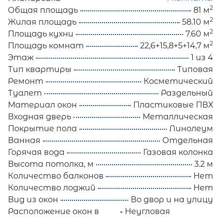
2
Общая площадь
81 м
2
Жилая площадь
58.10 м
2
Площадь кухни
7.60 м
2
Площадь комнат
22,6+15,8+5+14,7 м
Этаж
1 из 4
Тип квартиры
Типовая
Ремонт
Косметический
Туалет
Раздельный
Материал окон
Пластиковые ПВХ
Входная дверь
Металлическая
Покрытие пола
Линолеум
Ванная
Отдельная
Горячая вода
Газовая колонка
Высота потолка, м
3.2 м
Количество балконов
Нет
Количество лоджий
Нет
Вид из окон
Во двор и на улицу
Расположение окон в
Неугловая