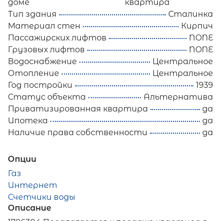
доме
квартира
Тип здания
Сталинка
Материал стен
Кирпич
Пассажирских лифтов
NONE
Грузовых лифтов
NONE
Водоснабжение
Центральное
Отопление
Центральное
Год постройки
1939
Статус объекта
Альтернатива
Приватизированная квартира
да
Ипотека
да
Наличие права собственности
да
Опции
Газ
Интернет
Счетчики воды
Описание