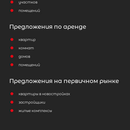
участков
помещений
Предложения по аренде
квартир
комнат
домов
2-комнатная квартира площадью 
помещений
ЛО, Всеволожский р-н, Всеволожск г
Шевченко ул, д 18 корп 2
Предложения на первичном рынке
8 840 000
₽
продажа
квартиры в новостройках
Улица Дыбенко
Всеволожский район
застройщики
Площадь кухни
жилые комплексы
Жилая площадь