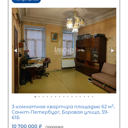
0
10
20
30
40
50
60
70
80
90
Срок кредита
15
лет
1
5
10
15
20
25
30
Процентная
ставка
12
%
1
5
10
15
20
25
49 065
Ежемесячный платеж
Размер кредита