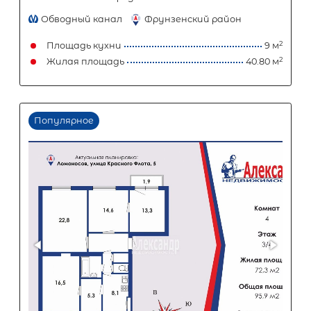
4 080 000
₽
10 200 000
₽
Первый взнос
6 120 000
₽
Задать вопрос
Отправить заявку
ООО «АЛЕКСАНДР-НЕДВИЖИМОСТЬ» не является кредитной
организацией. Кредит предоставляется банками-партнерам
носит информационный характер и не является окончатель
точного расчета платежей по кредиту и предоставления и
об условиях кредитования обратитесь к менеджерам нашей 
(Санкт-Петербург ул. Боткинская д. 15 тел. +7(812) 200-4000 )