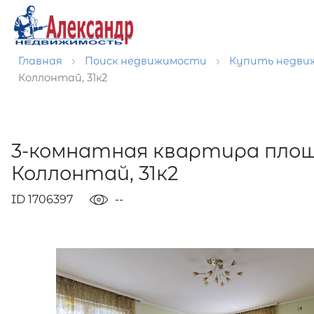
Главная
Поиск недвижимости
Купить недв
Коллонтай, 31к2
3-комнатная квартира площ
Коллонтай, 31к2
ID 1706397
--