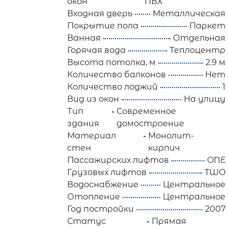
окон
ПВХ
Входная дверь
Металлическая
Покрытие пола
Паркет
Ванная
Отдельная
Горячая вода
Теплоцентр
Высота потолка, м
2.9 м
Количество балконов
Нет
Количество лоджий
1
Вид из окон
На улицу
Тип
Современное
здания
домостроение
Материал
Монолит-
стен
кирпич
Пассажирских лифтов
ONE
Грузовых лифтов
TWO
Водоснабжение
Центральное
Отопление
Центральное
Год постройки
2007
Статус
Прямая