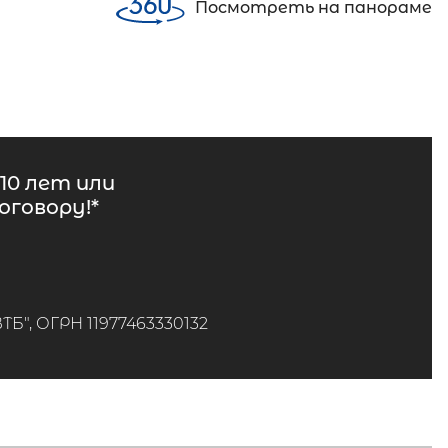
Посмотреть на панораме
10 лет или
говору!*
", ОГРН 11977463330132