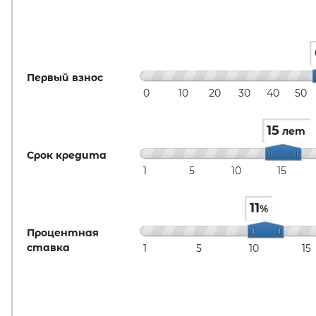
Первый взнос
0
10
20
30
40
50
15
лет
Срок кредита
1
5
10
15
11
%
Процентная
ставка
1
5
10
15