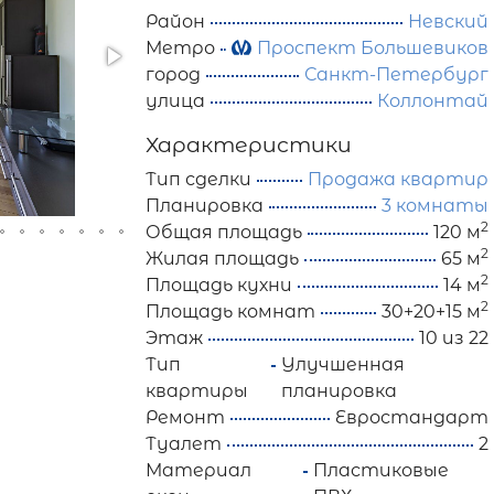
Район
Невский
Метро
Проспект Большевиков
город
Санкт-Петербург
улица
Коллонтай
Характеристики
Тип сделки
Продажа квартир
Планировка
3 комнаты
2
Общая площадь
120 м
2
Жилая площадь
65 м
2
Площадь кухни
14 м
2
Площадь комнат
30+20+15 м
Этаж
10 из 22
Тип
Улучшенная
квартиры
планировка
Ремонт
Евростандарт
Туалет
2
Материал
Пластиковые