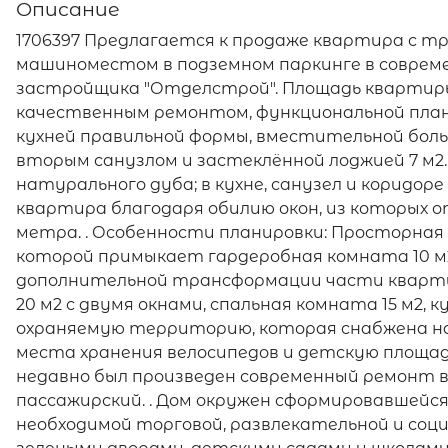
Описание
1706397 Предлагается к продаже квартира с 
машиноместом в подземном паркинге в соврем
застройщика "Отделстрой". Площадь квартиры: 1
качественным ремонтом, функциональной пла
кухней правильной формы, вместительной больш
вторым санузлом и застеклённой лоджией 7 м2
натурального дуба; в кухне, санузел и коридоре
квартира благодаря обилию окон, из которых о
метра. . Особенности планировки: Просторная 
которой примыкает гардеробная комната 10 м2
дополнительной трансформации части кварт
20 м2 с двумя окнами, спальная комната 15 м2, к
охраняемую территорию, которая снабжена н
места хранения велосипедов и детскую площадк
недавно был произведен современный ремонт в
пассажирский. . Дом окружен сформировавшейся
необходимой торговой, развлекательной и со