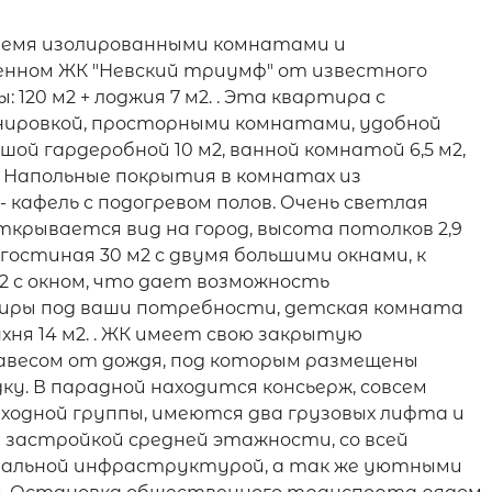
тремя изолированными комнатами и
енном ЖК "Невский триумф" от известного
20 м2 + лоджия 7 м2. . Эта квартира с
нировкой, просторными комнатами, удобной
ой гардеробной 10 м2, ванной комнатой 6,5 м2,
. Напольные покрытия в комнатах из
 - кафель с подогревом полов. Очень светлая
ткрывается вид на город, высота потолков 2,9
гостиная 30 м2 с двумя большими окнами, к
 с окном, что дает возможность
иры под ваши потребности, детская комната
ухня 14 м2. . ЖК имеет свою закрытую
авесом от дождя, под которым размещены
у. В парадной находится консьерж, совсем
ходной группы, имеются два грузовых лифта и
 застройкой средней этажности, со всей
циальной инфраструктурой, а так же уютными