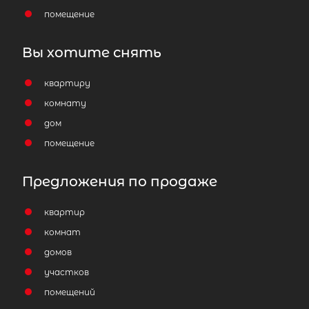
помещение
Затрудняетесь с выбором?
Мы поможем подобрать недвижимость
Вы хотите снять
сжатые сроки
квартиру
Отправить заявку
комнату
дом
помещение
Предложения по продаже
Популярное
квартир
комнат
домов
участков
помещений