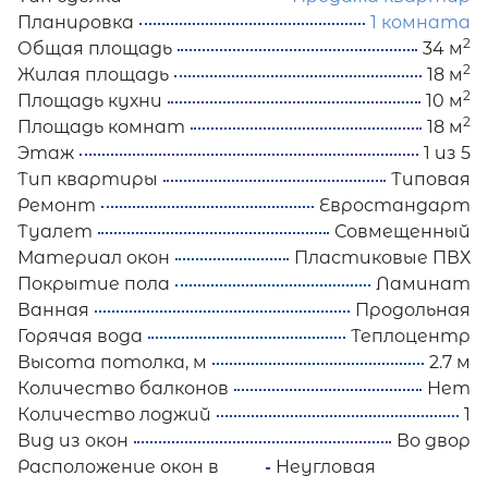
Планировка
1 комната
2
Общая площадь
34 м
2
Жилая площадь
18 м
2
Площадь кухни
10 м
2
Площадь комнат
18 м
Этаж
1 из 5
Тип квартиры
Типовая
Ремонт
Евростандарт
Туалет
Совмещенный
Материал окон
Пластиковые ПВХ
Покрытие пола
Ламинат
Ванная
Продольная
Горячая вода
Теплоцентр
Высота потолка, м
2.7 м
Количество балконов
Нет
Количество лоджий
1
Вид из окон
Во двор
Расположение окон в
Неугловая