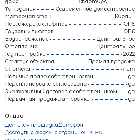
доме
квартира
Тип здания
Современное домостроение
Материал стен
Кирпич
Пассажирских лифтов
ONE
Грузовых лифтов
ONE
Водоснабжение
Центральное
Отопление
Центральное
Год постройки
2022
Статус объекта
Прямая продажа
Ипотека
нет
Наличие права собственности
да
Перепланировка согласована
да
Эксклюзивный договор с собственником
да
Первичная продажа вторички
да
Опции
Детская площадка
Домофон
Доступно людям с ограниченными
возможностями