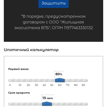
Защитить
*В порядке, предусмотренном
договором с ООО "Жилищная
экосистема ВТБ", ОГРН 11977463330132
Ипотечный калькулятор