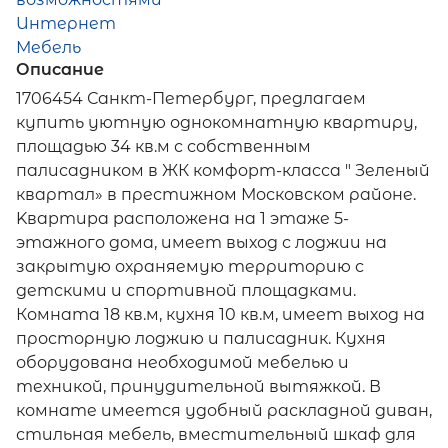
Интернет
Мебель
Описание
1706454 Санкт-Петербург, предлагаем
купить уютную однокoмнатную квартиру,
площадью 34 кв.м с собственным
палисадником в ЖК кoмфopт-клacса " Зеленый
квартал» в престижном Московском районе.
Kвapтиpa pacполoженa нa 1 этaже 5-
этажного дома, имеет выход с лоджии на
закрытую охраняемую территорию с
детскими и спортивной площадками.
Комната 18 кв.м, кухня 10 кв.м, имеет выход на
просторную лоджию и палисадник. Кухня
оборудована необходимой мебелью и
техникой, принудительной вытяжкой. В
комнате имеется удобный раскладной диван,
стильная мебель, вместительный шкаф для