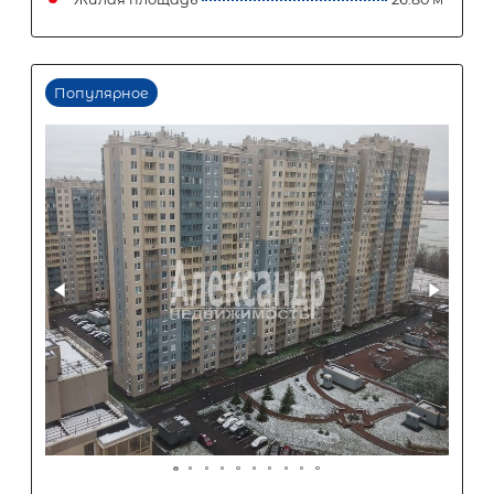
38 242
Ежемесячный платеж
Размер кредита
3 180 000
₽
7 950 000
₽
Первый взнос
4 770 000
₽
Задать вопрос
Отправить заявку
ООО «АЛЕКСАНДР-НЕДВИЖИМОСТЬ» не является кредитной
организацией. Кредит предоставляется банками-партнерам
носит информационный характер и не является окончатель
точного расчета платежей по кредиту и предоставления и
об условиях кредитования обратитесь к менеджерам нашей 
(Санкт-Петербург ул. Боткинская д. 15 тел. +7(812) 200-4000 )