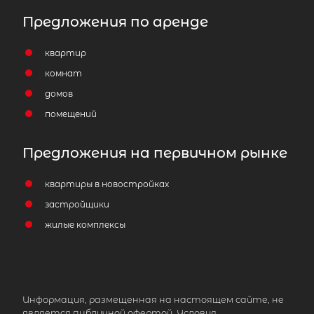
Предложения по аренде
квартир
комнат
домов
помещений
Предложения на первичном рынке
квартиры в новостройках
застройщики
2-комнатная квартира площадью 
жилые комплексы
СПб, Калининский р-н, Граждански
просп, д 104 корп 2
7 500 000
₽
продажа
Информация, размещенная на настоящем сайте, не
Гражданский проспект
Калининский 
является публичной офертой. Условия