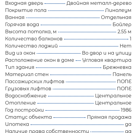
Входная дверь
Двойная металл-дерево
Покрытие пола
Линолеум
Ванная
Отдельная
Горячая вода
Бойлер
Высота потолка, м
2.55 м
Количество балконов
1
Количество лоджий
Нет
Вид из окон
Во двор и на улицу
Расположение окон в доме
Угловая квартира
Тип здания
Брежневка
Материал стен
Панель
Пассажирских лифтов
NONE
Грузовых лифтов
NONE
Водоснабжение
Центральное
Отопление
Центральное
Год постройки
1986
Статус объекта
Прямая продажа
Ипотека
да
Наличие права собственности
да