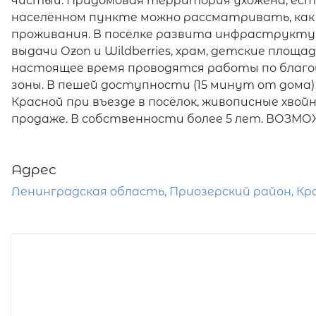
чистый. Придомовая территория ухожена, ест
населённом пункте можно рассматривать, как
проживания. В посёлке развита инфраструкту
выдачи Оzon и Wildberries, храм, детские площад
настоящее время проводятся работы по благо
зоны. В пешей доступности (15 минут от дома)
Красной при въезде в посёлок, живописные хвой
продаже. В собственности более 5 лет. ВОЗМО
Адрес
Ленинградская область, Приозерский район, Кра