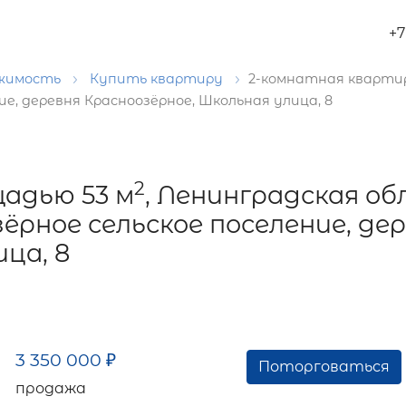
+7
ижимость
Купить квартиру
2-комнатная квартир
ие, деревня Красноозёрное, Школьная улица, 8
2
адью 53 м
, Ленинградская об
ёрное сельское поселение, де
ца, 8
3 350 000
₽
Поторговаться
продажа