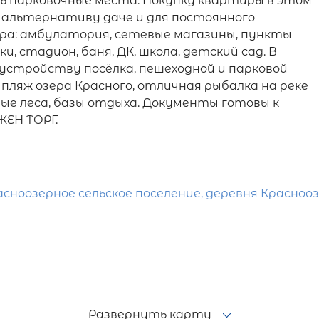
ь парковочные места. Покупку квартиры в этом
 альтернативу даче и для постоянного
ра: амбулатория, сетевые магазины, пункты
ки, стадион, баня, ДК, школа, детский сад. В
устройству посёлка, пешеходной и парковой
 пляж озера Красного, отличная рыбалка на реке
ные леса, базы отдыха. Документы готовы к
ЖЕН ТОРГ.
сноозёрное сельское поселение, деревня Краснооз
Развернуть карту