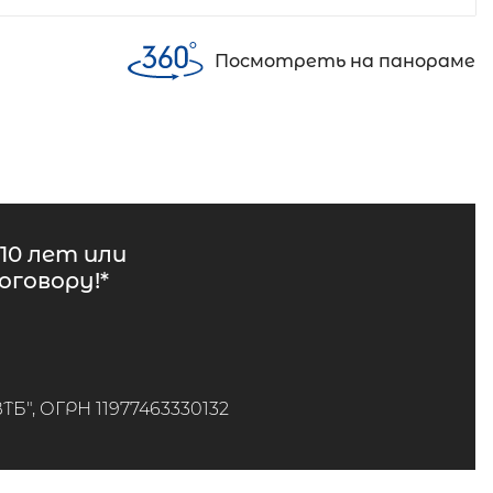
Посмотреть на панораме
10 лет или
говору!*
", ОГРН 11977463330132