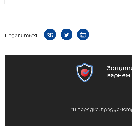
Поделиться
Защити
вернем
*В порядке, предусмот