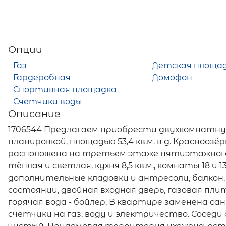
Опции
Газ
Детская площа
Гардеробная
Домофон
Спортивная площадка
Счетчики воды
Описание
1706544 Предлагаем приобрести двухкомнатну
планировкой, площадью 53,4 кв.м. в д. Краснооз
расположена на третьем этаже пятиэтажного 
тёплая и светлая, кухня 8,5 кв.м., комнаты 18 и 1
дополнительные кладовки и антресоли, балкон,
состоянии, двойная входная дверь, газовая пл
горячая вода - бойлер. В квартире заменена 
счётчики на газ, воду и электричество. Соседи