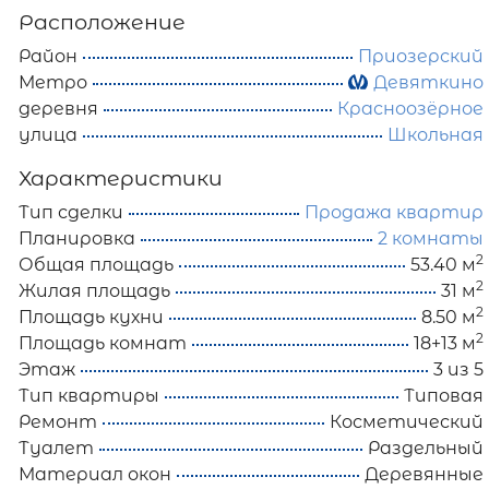
Расположение
Район
Приозерский
Метро
Девяткино
деревня
Красноозёрное
улица
Школьная
Характеристики
Тип сделки
Продажа квартир
Планировка
2 комнаты
2
Общая площадь
53.40 м
2
Жилая площадь
31 м
2
Площадь кухни
8.50 м
2
Площадь комнат
18+13 м
Этаж
3 из 5
Тип квартиры
Типовая
Ремонт
Косметический
Туалет
Раздельный
Материал окон
Деревянные