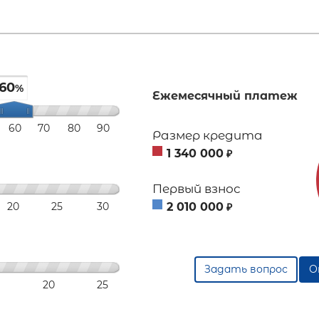
60
%
Ежемесячный платеж
60
70
80
90
Размер кредита
1 340 000
₽
Первый взнос
20
25
30
2 010 000
₽
Задать вопрос
О
20
25