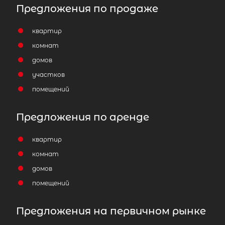
Предложения по продаже
квартир
комнат
домов
участков
помещений
2-комнатная квартира площадью 
Предложения по аренде
СПб, Калининский р-н, Граждански
просп, д 104 корп 2
квартир
комнат
7 500 000
₽
продажа
домов
Гражданский проспект
Калининский 
помещений
Площадь кухни
Предложения на первичном рынке
Жилая площадь