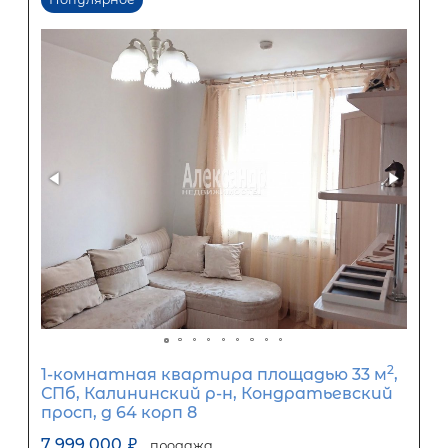
2-комнатная квартира площадью 
Санкт-Петербург, Курортный рай
посёлок Песочный, Ленинградская
улица, 79
6 850 000
₽
продажа
Курортный район
Площадь кухни
Жилая площадь