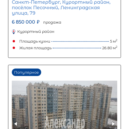
7 900 000
₽
Первый взнос
4 740 000
₽
Задать вопрос
Отправить заявку
ООО «АЛЕКСАНДР-НЕДВИЖИМОСТЬ» не является кредитной
организацией. Кредит предоставляется банками-партнерам
носит информационный характер и не является окончатель
точного расчета платежей по кредиту и предоставления и
об условиях кредитования обратитесь к менеджерам нашей 
(Санкт-Петербург ул. Боткинская д. 15 тел. +7(812) 200-4000 )