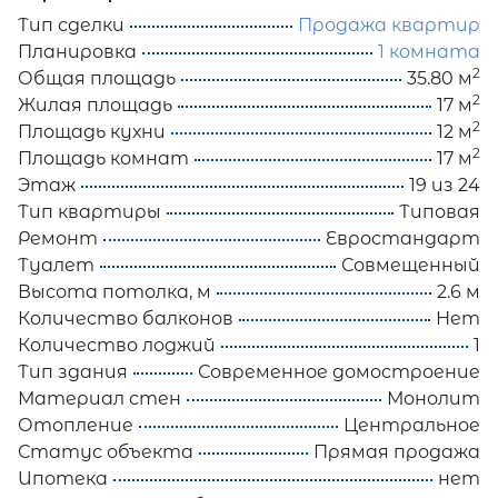
Тип сделки
Продажа квартир
Планировка
1 комната
2
Общая площадь
35.80 м
2
Жилая площадь
17 м
2
Площадь кухни
12 м
2
Площадь комнат
17 м
Этаж
19 из 24
Тип квартиры
Типовая
Ремонт
Евростандарт
Туалет
Совмещенный
Высота потолка, м
2.6 м
Количество балконов
Нет
Количество лоджий
1
Тип здания
Современное домостроение
Материал стен
Монолит
Отопление
Центральное
Статус объекта
Прямая продажа
Ипотека
нет