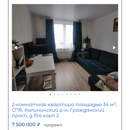
1-комнатная квартира площадью 3
СПб, Приморский р-н, Комендантс
просп, д 66 корп 3
8 000 000
₽
продажа
Комендантский проспект
Приморский район
Площадь кухни
Жилая площадь
Популярное