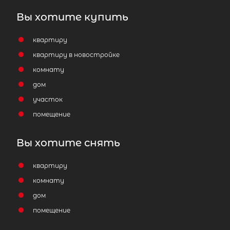
сжатые сроки
Вы хотите купить
Отправить заявку
квартиру
квартиру в новостройке
комнату
дом
участок
Популярное
помещение
Вы хотите снять
квартиру
комнату
дом
помещение