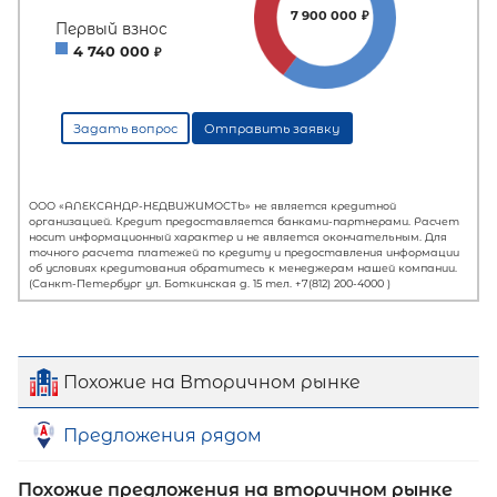
Похожие на Вторичном рынке
Первый взнос
60
%
Предложения рядом
0
10
20
30
40
50
60
70
80
90
Похожие предложения на вторичном рынке