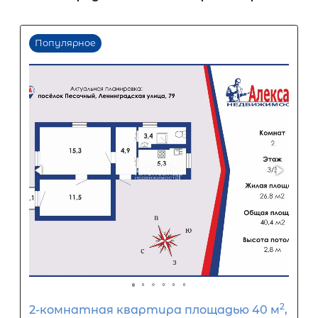
Срок кредита
15
лет
1
5
10
15
20
25
30
Процентная
ставка
12
%
1
5
10
15
20
25
38 001
Ежемесячный платеж
Размер кредита
3 160 000
₽