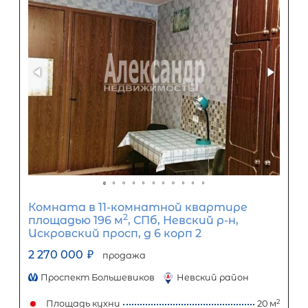
1
5
10
15
20
25
30
Процентная
ставка
12
%
1
5
10
15
20
25
9 140
₽
Ежемесячный платеж
Размер кредита
760 000
₽
1 900 000
₽
Первый взнос