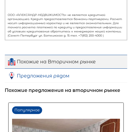
Похожие на Вторичном рынке
Предложения рядом
Первый взнос
Похожие предложения на вторичном рынке
60
%
0
10
20
30
40
50
60
70
80
90
Срок кредита
15
лет