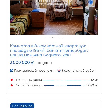
Комната в 11-комнатной квартир
2
площадью 209 м
, СПб, Невский р-н,
Большевиков просп, д 11/19
1 600 000
₽
продажа
Улица Дыбенко
Невский район
Площадь кухни
Жилая площадь
Популярное