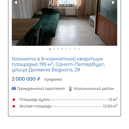
Комната в 11-комнатной квартир
2
площадью 196 м
, СПб, Невский р-н,
Искровский просп, д 6 корп 2
2 270 000
₽
продажа
Проспект Большевиков
Невский райо
Площадь кухни
Жилая площадь