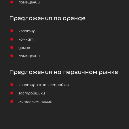
помещений
Предложения по аренде
квартир
Комната в 8-комнатной квартире
комнат
2
площадью 195 м
, Санкт-Петербург
домов
улица Демьяна Бедного, 28к1
помещений
2 000 000
₽
продажа
Предложения на первичном рынке
Гражданский проспект
Калининский 
квартиры в новостройках
Площадь кухни
застройщики
Жилая площадь
жилые комплексы
Популярное