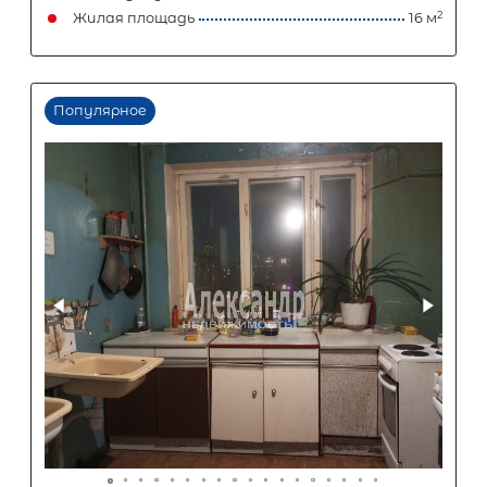
1 140 000
₽
Задать вопрос
Отправить заявку
ООО «АЛЕКСАНДР-НЕДВИЖИМОСТЬ» не является кредитной
организацией. Кредит предоставляется банками-партнерам
носит информационный характер и не является окончатель
точного расчета платежей по кредиту и предоставления и
об условиях кредитования обратитесь к менеджерам нашей 
(Санкт-Петербург ул. Боткинская д. 15 тел. +7(812) 200-4000 )