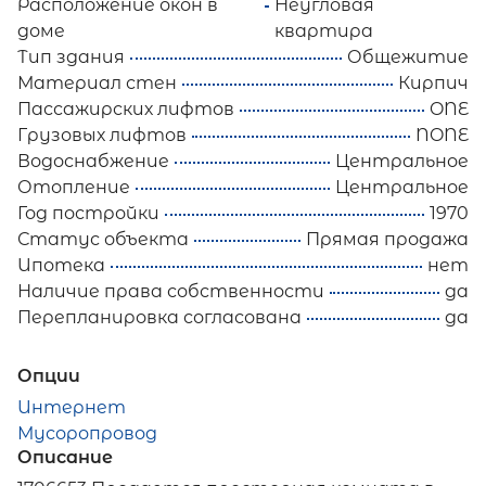
Расположение окон в
Неугловая
доме
квартира
Тип здания
Общежитие
Материал стен
Кирпич
Пассажирских лифтов
ONE
Грузовых лифтов
NONE
Водоснабжение
Центральное
Отопление
Центральное
Год постройки
1970
Статус объекта
Прямая продажа
Ипотека
нет
Наличие права собственности
да
Перепланировка согласована
да
Опции
Интернет
Мусоропровод
Описание