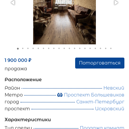
1 900 000
₽
Поторговаться
продажа
Расположение
Район
Невский
Метро
Проспект Большевиков
город
Санкт-Петербург
проспект
Искровский
Характеристики
Тип сделки
Продажа комнат