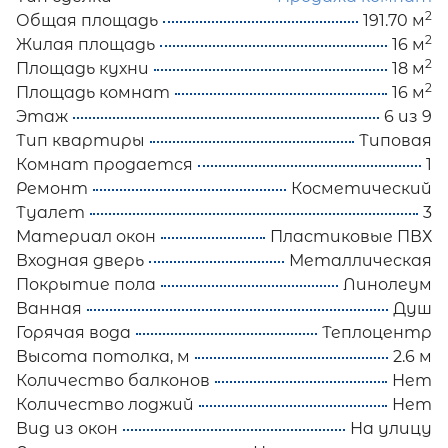
2
Общая площадь
191.70 м
2
Жилая площадь
16 м
2
Площадь кухни
18 м
2
Площадь комнат
16 м
Этаж
6 из 9
Тип квартиры
Типовая
Комнат продается
1
Ремонт
Косметический
Туалет
3
Материал окон
Пластиковые ПВХ
Входная дверь
Металлическая
Покрытие пола
Линолеум
Ванная
Душ
Горячая вода
Теплоцентр
Высота потолка, м
2.6 м
Количество балконов
Нет
Количество лоджий
Нет
Вид из окон
На улицу