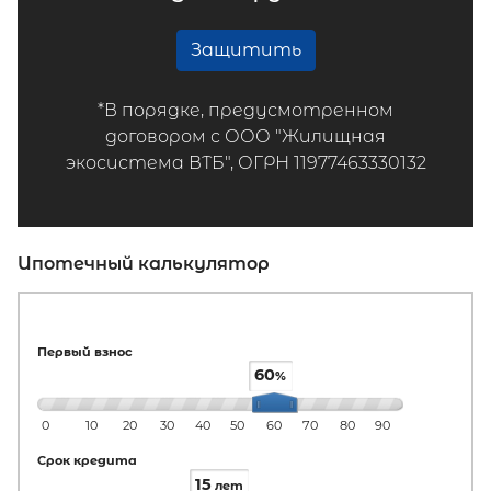
Защитить
*В порядке, предусмотренном
договором с ООО "Жилищная
экосистема ВТБ", ОГРН 11977463330132
Ипотечный калькулятор