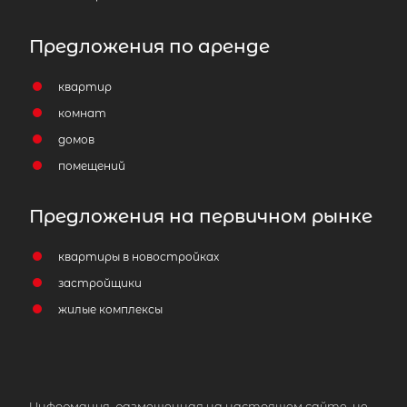
Предложения по аренде
квартир
комнат
домов
помещений
1-комнатная квартира площадью 3
Предложения на первичном рынке
СПб, Калининский р-н, Кондратьев
просп, д 64 корп 8
квартиры в новостройках
7 999 000
₽
застройщики
продажа
жилые комплексы
Калининский район
Площадь кухни
Жилая площадь
Информация, размещенная на настоящем сайте, не