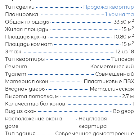
Тип сделки
Продажа квартир
Планировка
1 комната
2
Общая площадь
33.50 м
2
Жилая площадь
15 м
2
Площадь кухни
10.80 м
2
Площадь комнат
15 м
Этаж
12 из 18
Тип квартиры
Типовая
Ремонт
Косметический
Туалет
Совмещенный
Материал окон
Пластиковые ПВХ
Входная дверь
Металлическая
Высота потолка, м
2.7 м
Количество балконов
1
Вид из окон
Во двор
Расположение окон в
Неугловая
доме
квартира
Тип здания
Современное домостроение