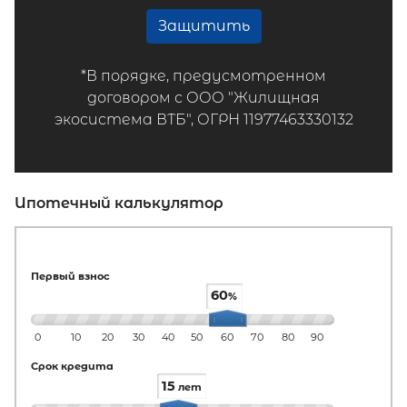
Защитить
*В порядке, предусмотренном
договором с ООО "Жилищная
экосистема ВТБ", ОГРН 11977463330132
Ипотечный калькулятор