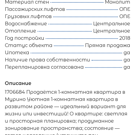
Материал стен
Монолит
Пассажирских лифтов
ONE
Грузовых лифтов
ONE
Водоснабжение
Центральное
Отопление
Центральное
Год постройки
2018
Статус объекта
Прямая продажа
Ипотека
да
Наличие права собственности
да
Перепланировка согласована
да
Описание
1706684 Продаётся 1‑комнатная квартира в
Мурино Уютная 1‑комнатная квартира в
развитом районе — идеальный вариант для
жизни или инвестиций! О квартире: светлая
и просторная планировка; продуманное
зонирование пространства; состояние —