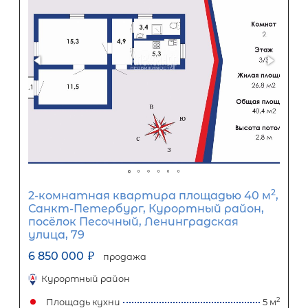
0
10
20
30
40
50
60
70
80
90
Срок кредита
15
лет
1
5
10
15
20
25
30
Процентная
ставка
12
%
1
5
10
15
20
25
32 710
Ежемесячный платеж
Размер кредита