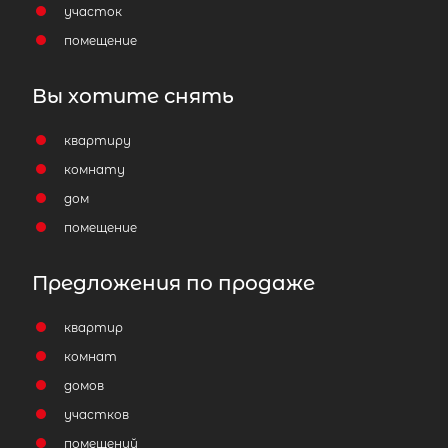
сжатые сроки
участок
помещение
Отправить заявку
Вы хотите снять
квартиру
комнату
дом
Популярное
помещение
Предложения по продаже
квартир
комнат
домов
участков
помещений