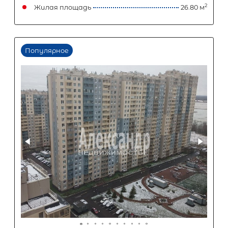
2 720 000
₽
6 800 000
₽
Первый взнос
4 080 000
₽
Задать вопрос
Отправить заявку
ООО «АЛЕКСАНДР-НЕДВИЖИМОСТЬ» не является кредитной
организацией. Кредит предоставляется банками-партнерам
носит информационный характер и не является окончатель
точного расчета платежей по кредиту и предоставления и
об условиях кредитования обратитесь к менеджерам нашей 
(Санкт-Петербург ул. Боткинская д. 15 тел. +7(812) 200-4000 )