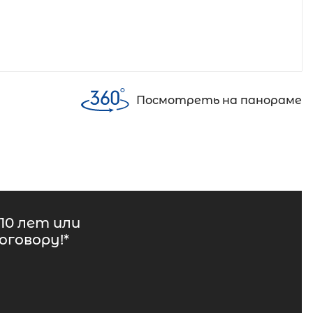
Посмотреть на панораме
10 лет или
говору!*