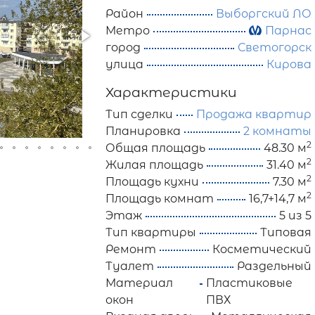
Район
Выборгский ЛО
Метро
Парнас
город
Светогорск
улица
Кирова
Характеристики
Тип сделки
Продажа квартир
Планировка
2 комнаты
2
Общая площадь
48.30 м
2
Жилая площадь
31.40 м
2
Площадь кухни
7.30 м
2
Площадь комнат
16,7+14,7 м
Этаж
5 из 5
Тип квартиры
Типовая
Ремонт
Косметический
Туалет
Раздельный
Материал
Пластиковые
окон
ПВХ