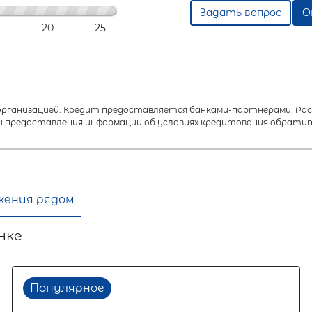
Задать вопрос
О
20
25
анизацией. Кредит предоставляется банками-партнерами. Расч
 предоставления информации об условиях кредитования обратит
жения рядом
нке
Популярное