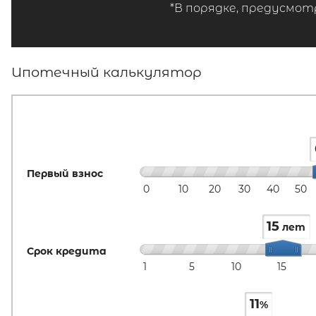
*В порядке, предусмот
Ипотечный калькулятор
Первый взнос
0
10
20
30
40
50
15
лет
Срок кредита
1
5
10
15
11
%