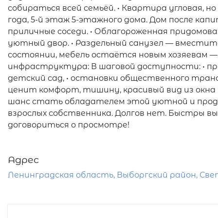
собираться всей семьёй. • Квартира угловая, но
года, 5-й этаж 5-этажного дома. Дом после кап
приличные соседи. • Облагороженная придомова
уютный двор. • Раздельный санузел — вместит
состоянии, мебель остаётся новым хозяевам — 
инфраструктура: В шаговой доступности: • проду
детский сад, • остановки общественного тран
ценит комфорт, тишину, красивый вид из окн
шанс стать обладателем этой уютной и прод
взрослых собственника. Долгов нет. Быстры вы
договориться о просмотре!
Адрес
Ленинградская область, Выборгский район, Свето