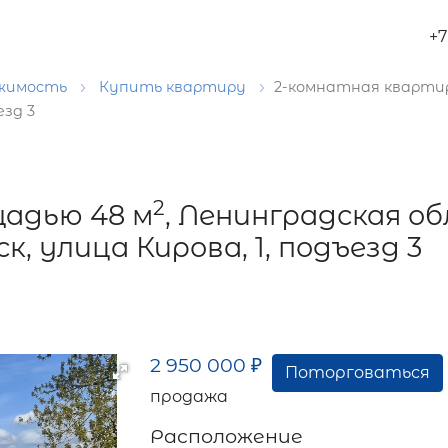
+7
ижимость
Купить квартиру
2-комнатная кварти
езд 3
2
адью 48 м
, Ленинградская о
, улица Кирова, 1, подъезд 3
2 950 000
₽
Поторговаться
продажа
Расположение