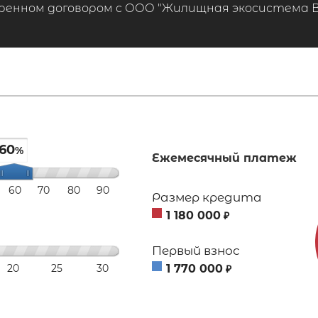
ренном договором с ООО "Жилищная экосистема ВТБ
60
%
Ежемесячный платеж
60
70
80
90
Размер кредита
1 180 000
₽
Первый взнос
20
25
30
1 770 000
₽