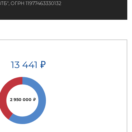
", ОГРН 11977463330132
13 441
₽
2 950 000
₽