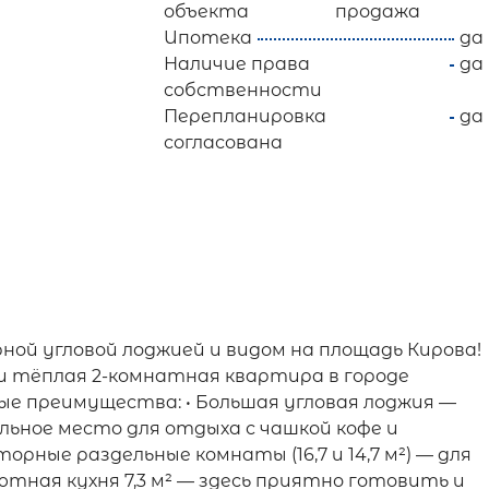
объекта
продажа
Ипотека
да
Наличие права
да
собственности
Перепланировка
да
согласована
ой угловой лоджией и видом на площадь Кирова!
и тёплая 2-комнатная квартира в городе
евые преимущества: • Большая угловая лоджия —
альное место для отдыха с чашкой кофе и
рные раздельные комнаты (16,7 и 14,7 м²) — для
ютная кухня 7,3 м² — здесь приятно готовить и