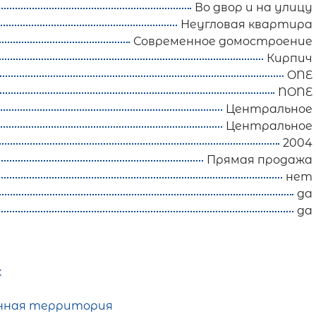
Во двор и на улицу
Неугловая квартира
Современное домостроение
Кирпич
ONE
NONE
Центральное
Центральное
2004
Прямая продажа
нет
да
да
ж
нная территория