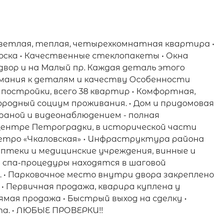
светлая, теплая, четырехкомнатная квартира •
оска • Качественные стеклопакеты • Окна
вор и на Малый пр. Каждая деталь этого
ания к деталям и качеству Особенности
а постройки, всего 38 квартир • Комфортная,
ородный социум проживания. • Дом и придомовая
раной и видеонаблюдением - полная
 центре Петроградки, в исторической части
метро «Чкаловская» • Инфраструктура района
аптеки и медицинские учреждения, винные и
 спа-процедуры находятся в шаговой
• Парковочное место внутри двора закреплено
 Первичная продажа, кварира куплена у
рямая продажа • Быстрый выход на сделку •
а. • ЛЮБЫЕ ПРОВЕРКИ!!