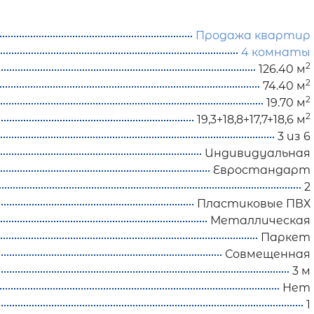
Продажа квартир
4 комнаты
2
126.40 м
2
74.40 м
2
19.70 м
2
19,3+18,8+17,7+18,6 м
3 из 6
Индивидуальная
Евростандарт
2
Пластиковые ПВХ
Металлическая
Паркет
Совмещенная
3 м
Нет
1