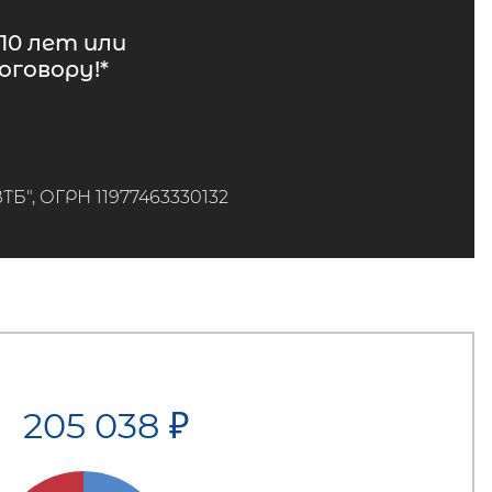
10 лет или
говору!*
", ОГРН 11977463330132
205 038
₽