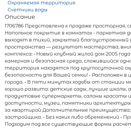
Охраняемая территория
Счетчики воды
Описание
1706786 Представлена к продаже просторная, 
Напольное покрытие в комнатах - паркетная д
выходят в тихий, закрытый благоустроенный д
пространства — результат мастерства, вним
комплекса: • Новый клубный жилой дом 2005 год
камерная и безопасная среда, сложившийся одн
территория находятся под круглосуточной ох
безопасность для Вашей семьи! • Расположен в
города. • В пяти минутах ходьбы от станции 
хорошо развита: детские сады, лучшие школы, 
продуктовые супермаркеты, салоны красоты и
доступности, музеи, памятники архитектуры. 
за квартирой Дополнительные преимущества: •
застройщика. • Без каких либо обременений • П
Подходим под все существующие формы расчет