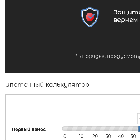
Защити
вернем
*В порядке, предусмот
Ипотечный калькулятор
Первый взнос
0
10
20
30
40
50