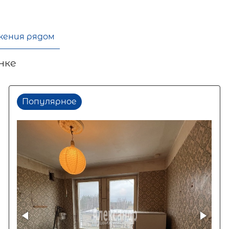
жения рядом
нке
Популярное