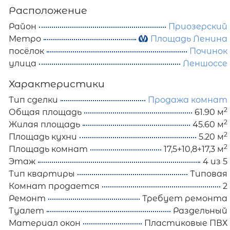
Расположение
Район
Приозерский
Метро
Площадь Ленина
посёлок
Починок
улица
Леншоссе
Характеристики
Тип сделки
Продажа комнат
2
Общая площадь
61.90 м
2
Жилая площадь
45.60 м
2
Площадь кухни
5.20 м
2
Площадь комнат
17,5+10,8+17,3 м
Этаж
4 из 5
Тип квартиры
Типовая
Комнат продается
2
Ремонт
Требует ремонта
Туалет
Раздельный
Материал окон
Пластиковые ПВХ