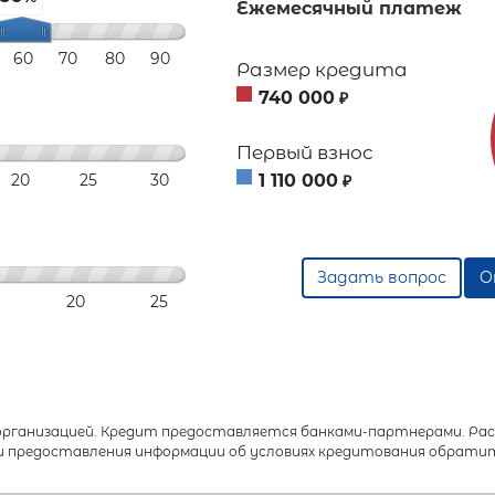
Ежемесячный платеж
60
70
80
90
Размер кредита
740 000
₽
Первый взнос
20
25
30
1 110 000
₽
Задать вопрос
О
20
25
анизацией. Кредит предоставляется банками-партнерами. Расч
 предоставления информации об условиях кредитования обратит