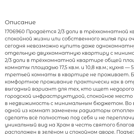
Описание
1706960 Продаётся 2/3 доли в трёхкомнатной 
спокойной жизни или собственного жилья при 
сегодня невозможно купить даже однокомнатну
отдельную двухкомнатную квартиру с минима
2/3 доли в трёхкомнатной квартире общей площа
комнаты площадью 17,5 кв.м. и 10,8 кв.м.; кухня 
третьей комнаты в квартире не проживает. Б
комфортное проживание практически как в от
выгодный вариант для тех, кто ищет недорого
городской инфраструктурой, спокойное место
в недвижимость с минимальным бюджетом. Во 
одной из комнат заменены радиаторы отопле
сделать всё полностью под себя и не переплач
уникальный вид на Храм в честь святого благов
расположен в зелёном и спокойном дворе. Подъ