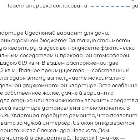
Перепланировка согласована
да
квартире Идеальный вариант для дачи,
очень скромном бюджете! За такую стоимость
ю квартиру, а здесь вы получаете фактически
льным соседством и прекрасной атмосферой.
дью 61,9 кв.м. В вашем распоряжении: две
— 5,2 кв.м.; Главное преимущество — собственник
лагодаря этому вы получаете максимально
дельной двухкомнатной квартире. Это особенно
е собственное жильё, дачный вариант с
 для отдыха или возможность вложить средства
всей квартире установлены стеклопакеты. В
ния. Квартира требует ремонта, что позволит
ивать за чужой интерьер. Из окон открывается
ерного князя Александра Невского. Дом
езд чистый и аккуратный. Посёлок Починок —