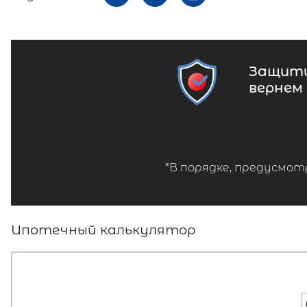
Защити
вернем
*В порядке, предусмот
Ипотечный калькулятор