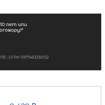
10 лет или
говору!*
", ОГРН 11977463330132