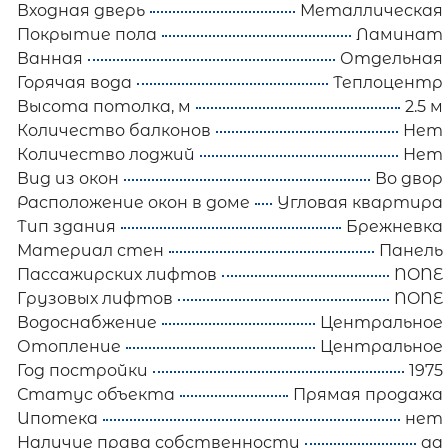
Входная дверь
Металлическая
Покрытие пола
Ламинат
Ванная
Отдельная
Горячая вода
Теплоцентр
Высота потолка, м
2.5 м
Количество балконов
Нет
Количество лоджий
Нет
Вид из окон
Во двор
Расположение окон в доме
Угловая квартира
Тип здания
Брежневка
Материал стен
Панель
Пассажирских лифтов
NONE
Грузовых лифтов
NONE
Водоснабжение
Центральное
Отопление
Центральное
Год постройки
1975
Статус объекта
Прямая продажа
Ипотека
нет
Наличие права собственности
да