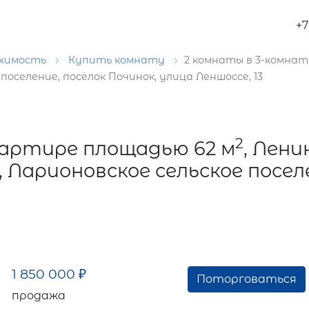
+7
ижимость
Купить комнату
2 комнаты в 3-комнат
поселение, посёлок Починок, улица Леншоссе, 13
2
вартире площадью 62 м
, Лени
 Ларионовское сельское посел
1 850 000
₽
Поторговаться
продажа