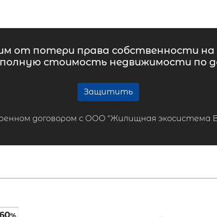
м от потери права собственности на 
 полную стоимость недвижимости по до
Защитить
ренном договором с ООО "Жилищная экосистема ВТБ
60
%