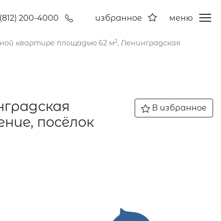
(812) 200-4000
избранное
меню
2
ной квартире площадью 62 м
, Ленинградская
нградская
В избранное
ение, посёлок