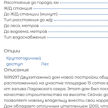
Расстояние до города, км
Ж/Д станция
До Ж/Д станции (минут)
Тип расстояния до ж/д
До леса, метров
До водоема, метров
Тип водоснабжения
Опции
Круглогодичный
доступ
Лес
Описание
1699297 Двухэтажный дом новой постройки общ
расположенный на участке площадью 15 соток в
от залива Ладожского озера. Этот дом был пос
качество строительства на высоте. Сейчас д
позволяет новому владельцу внести свои корр
Дом обладает отличным утеплением (200), чт