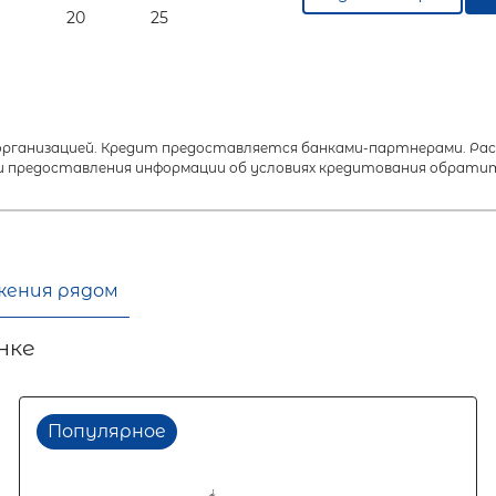
20
25
анизацией. Кредит предоставляется банками-партнерами. Расч
 предоставления информации об условиях кредитования обратит
жения рядом
нке
Популярное