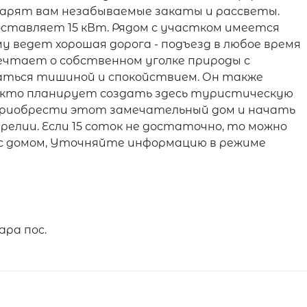
одарят вам незабываемые закаты и рассветы.
оставляет 15 кВт. Рядом с участком имеется
му ведет хорошая дорога - подъезд в любое время
ечтает о собственном уголке природы с
аться тишиной и спокойствием. Он также
 кто планирует создать здесь туристическую
 приобрести этот замечательный дом и начать
релии. Если 15 соток не достаточно, то можно
с домом, Уточняйте информацию в режиме
ара пос.