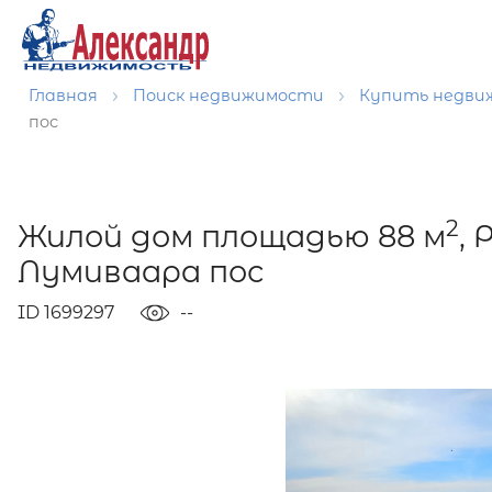
Главная
Поиск недвижимости
Купить недв
пос
2
Жилой дом площадью 88 м
,
Лумиваара пос
ID 1699297
--