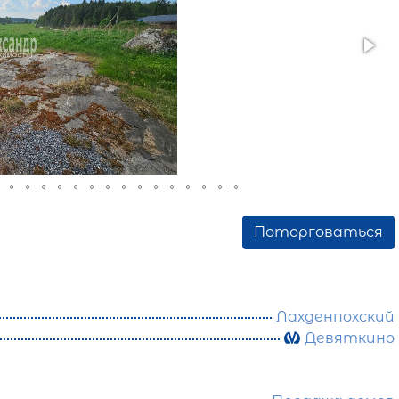
Поторговаться
Лахденпохский
Девяткино