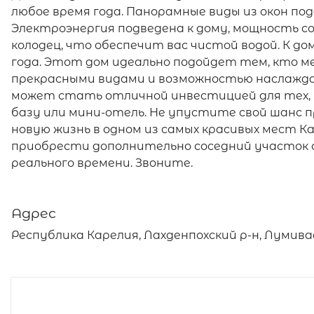
любое время года. Панорамные виды из окон п
Электроэнергия подведена к дому, мощность с
колодец, что обеспечит вас чистой водой. К до
года. Этот дом идеально подойдет тем, кто м
прекрасными видами и возможностью наслажд
может стать отличной инвестицией для тех,
базу или мини-отель. Не упустите свой шанс
новую жизнь в одном из самых красивых мест Ка
приобрести дополнительно соседний участок 
реального времени. Звоните.
Адрес
Республика Карелия, Лахденпохский р-н, Лумива