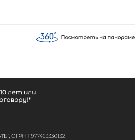
Посмотреть на панораме
10 лет или
говору!*
", ОГРН 11977463330132