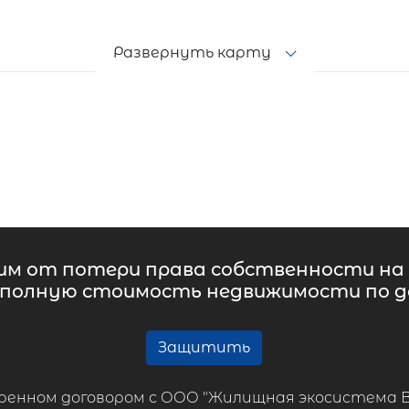
Развернуть карту
м от потери права собственности на 
 полную стоимость недвижимости по до
Защитить
ренном договором с ООО "Жилищная экосистема ВТБ