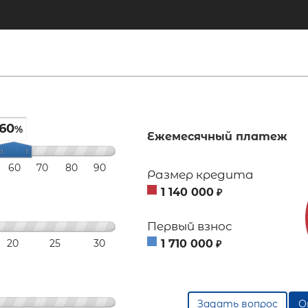
60
%
Ежемесячный платеж
60
70
80
90
Размер кредита
1 140 000
₽
Первый взнос
20
25
30
1 710 000
₽
Задать вопрос
О