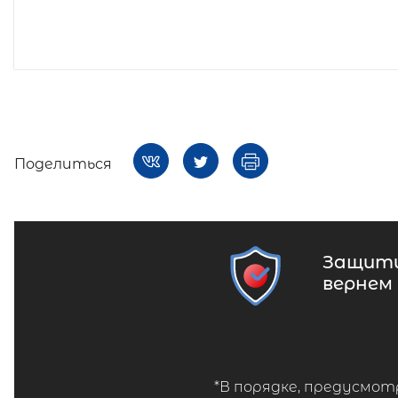
Поделиться
Защити
вернем
*В порядке, предусмот