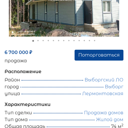
6 700 000
₽
Поторговаться
продажа
Расположение
Район
Выборгский ЛО
город
Выборг
улица
Лермонтовская
Характеристики
Тип сделки
Продажа домов
Тип дома
Жилой дом
2
Общая площадь
74 м