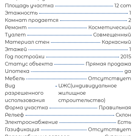
Площадь участка
12 сот
Этажность
1
Комнат продается
2
Ремонт
Косметический
Туалет
Совмещенный
Материал стен
Каркасный
Этажей
1
Год постройки
2015
Статус объекта
Прямая продажа
Ипотека
да
Мебель
Отсутствует
Вид
ИЖС(индивидуальное
разрешенного
жилищное
использования
строительство)
Форма участка
Правильная
Рельеф
Склон
Электроснабжение
Есть
Газификация
Отсутствует