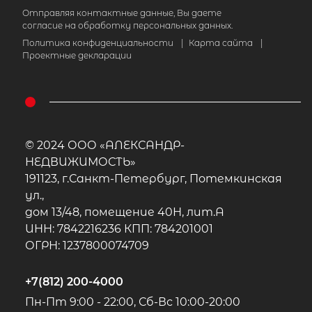
Отправляя контактные данные, Вы даете
7 950 000
₽
продажа
согласие на обработку персональных данных.
Политика конфиденциальности
|
Карта сайта
|
Девяткино
Всеволожский район
Проектные декларации
Количество соток
1
© 2024 ООО «АЛЕКСАНДР-
НЕДВИЖИМОСТЬ»
191123, г.Санкт-Петербург, Потемкинская
ул.,
дом 13/48, помещение 40Н, лит.А
ИНН: 7842216236 КПП: 784201001
ОГРН: 1237800074709
+7(812) 200-4000
Пн-Пт 9:00 - 22:00, Сб-Вс 10:00-20:00