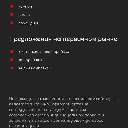
комнат
домов
помещений
Предложения на первичном рынке
квартиры в новостройках
застройщики
жилые комплексы
Информация, размещенная на настоящем сайте, не
является публичной офертой. Условия
сотрудничества с каждым клиентом
согласовываются в индивидуальном порядке и
2
Жилой дом площадью 67 м
, ЛО,
закрепляются в соответствующем договоре
Всеволожский р-н, Пять Холмов дн
оказания услуг.