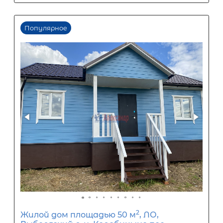
2 680 000
₽
6 700 000
₽
Первый взнос
4 020 000
₽
Задать вопрос
Отправить заявку
ООО «АЛЕКСАНДР-НЕДВИЖИМОСТЬ» не является кредитной
организацией. Кредит предоставляется банками-партнерам
носит информационный характер и не является окончатель
точного расчета платежей по кредиту и предоставления и
об условиях кредитования обратитесь к менеджерам нашей 
(Санкт-Петербург ул. Боткинская д. 15 тел. +7(812) 200-4000 )