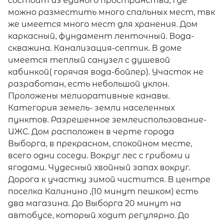
состоит из единого пространства, где
можно разместить много спальных мест, твк
же имеется много мест для хранения. Дом
каркасный, фундамент ленточный. Вода-
скважина. Канализация-септик. В доме
имеется теплый санузел с душевой
кабинкой( горячая вода-бойлер). Участок не
разработан, есть небольшой уклон.
Проложены мелиоративные канавы.
Категория земель- земли населенных
пунктов. Разрешенное землеиспользование-
ИЖС. Дом расположен в черте города
Выборга, в прекрасном, спокойном месте,
всего одни соседи. Вокруг лес с грибоми и
ягодами. Чудесный хвойный запах вокруг.
Дорога к участку зимой чистится. В центре
поселка Калинино ,(10 минут пешком) есть
два магазина. До Выборга 20 минут на
автобусе, который ходит регулярно. До