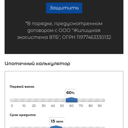
Защитить
*В порядке, предусмотренном
договором с ООО "Жилищная
экосистема ВТБ", ОГРН 11977463330132
Ипотечный калькулятор