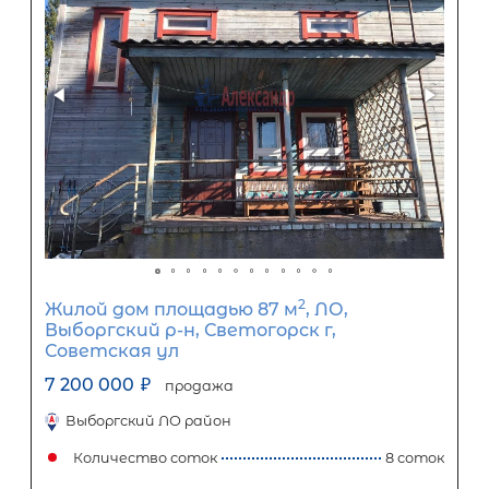
0
10
20
30
40
50
60
70
80
90
Срок кредита
15
лет
1
5
10
15
20
25
30
Процентная
ставка
12
%
1
5
10
15
20
25
32 229
Ежемесячный платеж
Размер кредита