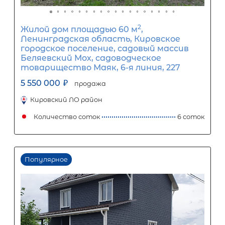
2
Жилой дом площадью 50 м
, ЛО,
Выборгский р-н, Коробицыно пос,
Центральная ул
5 900 000
₽
продажа
Беговая
Выборгский ЛО район
Количество соток
1