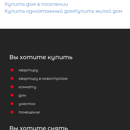
Купить дом в поселении
Купить одноэтажный дом
Купить жилой дом
Вы хотите купить
квартиру
квартиру в новостройке
комнату
дом
участок
помещение
Вы хотите снять