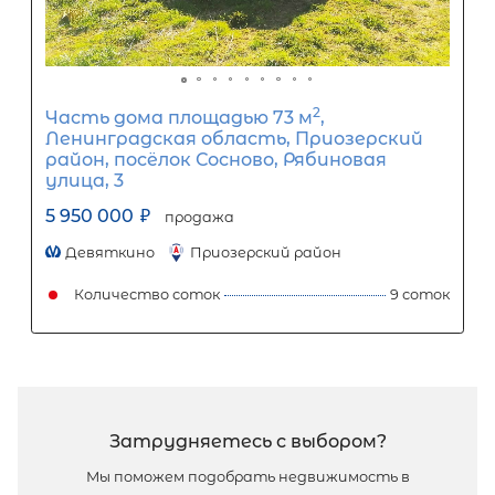
2
Жилой дом площадью 87 м
, ЛО,
Выборгский р-н, Светогорск г,
Советская ул
7 200 000
₽
продажа
Выборгский ЛО район
Количество соток