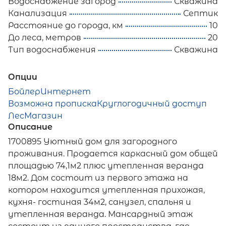
Водоснабжение загород
Скважина
Канализация
Септик
Расстояние до города, км
10
До леса, метров
20
Тип водоснабжения
Скважина
Опции
Бойлер
Интернет
Возможна прописка
Круглогодичный доступ
Лес
Магазин
Описание
1700895 Уютный дом для загородного
проживания. Продается каркасный дом общей
площадью 74,1м2 плюс утепленная веранда
18м2. Дом состоит из первого этажа на
котором находится утепленная прихожая,
кухня- гостиная 34м2, санузел, спальня и
утепленная веранда. Мансардный этаж