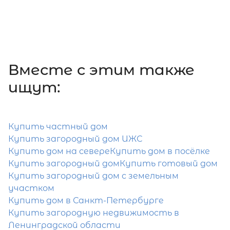
5 950 000
₽
продажа
Девяткино
Приозерский район
Количество соток
Вместе c этим также
ищут:
Купить частный дом
Купить загородный дом ИЖС
Затрудняетесь с выбором?
Купить дом на севере
Купить дом в посёлке
Мы поможем подобрать недвижимость
Купить загородный дом
Купить готовый дом
сжатые сроки
Купить загородный дом с земельным
участком
Отправить заявку
Купить дом в Санкт-Петербурге
Купить загородную недвижимость в
Ленинградской области