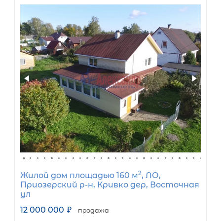
71 192
Ежемесячный платеж
Размер кредита
5 920 000
₽
14 800 000
₽
Первый взнос
8 880 000
₽
Задать вопрос
Отправить заявку
ООО «АЛЕКСАНДР-НЕДВИЖИМОСТЬ» не является кредитной
организацией. Кредит предоставляется банками-партнерам
носит информационный характер и не является окончатель
точного расчета платежей по кредиту и предоставления и