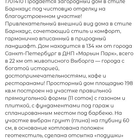
1701410 Продается загородный дом в стиле
Барнхаус под чистовую отделку на
благоустроенном участке!
Привлекательный внешний вид дома в стиле
Барнхаус, сочетающий стиль и комфорт,
гармонично вписанный в природный
ландшафт. Дом находится в 134 км от города
Санкт-Петербург в ДНП «Марьин Парк», всего
в 22 км от живописного Выборга — города с
богатой историей,
достопримечательностями, кафе и
ресторанами! Просторный дом площадью 198
кв.м построен на участке правильной
прямоугольной формы (11 соток) с газоном и
плиткой, с фундаментами под гараж и
спланированным местом под барбекю. На
участке выбран грунт (глина) на глубину 60
см, в основание котлована положен
геотекстиль, сделана отсыпка «подушки»