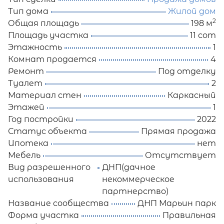
Тип дома
Жилой дом
2
Общая площадь
198 м
Площадь участка
11 сот
Этажность
1
Комнат продается
4
Ремонт
Под отделку
Туалет
2
Материал стен
Каркасный
Этажей
1
Год постройки
2022
Статус объекта
Прямая продажа
Ипотека
нет
Мебель
Отсутствует
Вид разрешенного
ДНП(дачное
использования
некоммерческое
партнерство)
Название сообщества
ДНП Марьин парк
Форма участка
Правильная