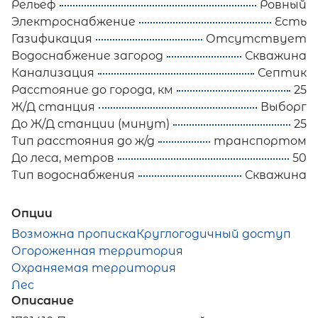
Рельеф
Ровный
Электроснабжение
Есть
Газификация
Отсутствует
Водоснабжение загород
Скважина
Канализация
Септик
Расстояние до города, км
25
Ж/Д станция
Выборг
До Ж/Д станции (минут)
25
Тип расстояния до ж/д
транспортом
До леса, метров
50
Тип водоснабжения
Скважина
Опции
Возможна прописка
Круглогодичный доступ
Огороженная территория
Охраняемая территория
Лес
Описание