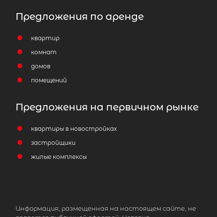
Количество соток
1
Предложения по аренде
квартир
комнат
Популярное
домов
помещений
Предложения на первичном рынке
квартиры в новостройках
застройщики
жилые комплексы
Информация, размещенная на настоящем сайте, не