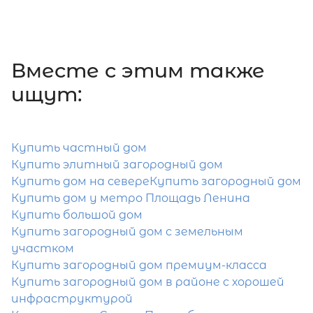
2
Жилой дом площадью 120 м
, ЛО,
Вместе c этим также
Всеволожский р-н, Всеволожск г, Ру
ул, д 61
ищут:
15 000 000
₽
продажа
Ладожская
Всеволожский район
Купить частный дом
Купить элитный загородный дом
Количество соток
1
Купить дом на севере
Купить загородный дом
Купить дом у метро Площадь Ленина
Купить большой дом
Купить загородный дом с земельным
участком
Купить загородный дом премиум-класса
Купить загородный дом в районе с хорошей
Затрудняетесь с выбором?
инфраструктурой