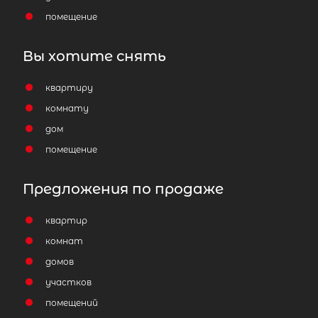
помещение
Вы хотите снять
квартиру
комнату
дом
помещение
2
Коттедж площадью 140 м
,
Предложения по продаже
Ленинградская область, Всеволож
район, Агалатовское сельское
квартир
поселение, коттеджный посёлок
комнат
Гранит, Пехотная улица, 30
домов
14 900 000
₽
продажа
участков
Всеволожский район
помещений