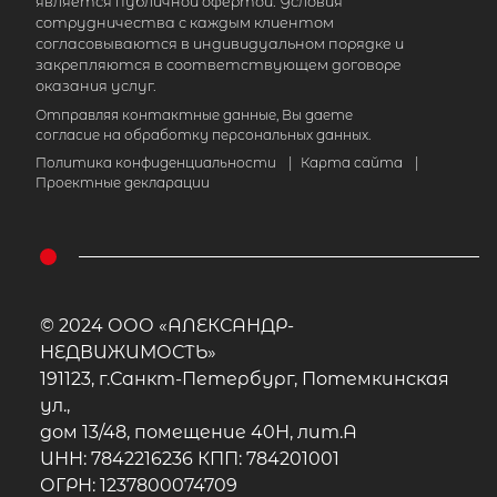
является публичной офертой. Условия
сотрудничества с каждым клиентом
согласовываются в индивидуальном порядке и
закрепляются в соответствующем договоре
оказания услуг.
Отправляя контактные данные, Вы даете
согласие на обработку персональных данных.
2
Жилой дом площадью 133 м
, ЛО,
Политика конфиденциальности
|
Карта сайта
|
Проектные декларации
Приозерский р-н, Запорожское пос
16 500 000
₽
продажа
Девяткино
Приозерский район
© 2024 ООО «АЛЕКСАНДР-
Количество соток
1
НЕДВИЖИМОСТЬ»
191123, г.Санкт-Петербург, Потемкинская
ул.,
дом 13/48, помещение 40Н, лит.А
ИНН: 7842216236 КПП: 784201001
ОГРН: 1237800074709