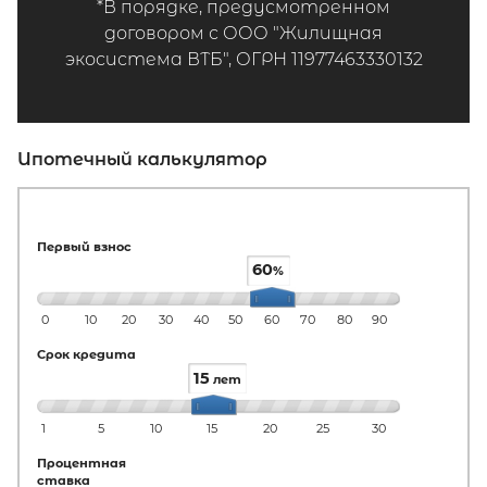
*В порядке, предусмотренном
договором с ООО "Жилищная
экосистема ВТБ", ОГРН 11977463330132
Ипотечный калькулятор