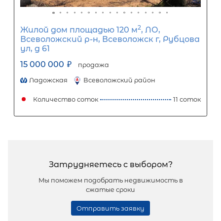
2
Жилой дом площадью 140 м
, Респу
Карелия, Сортавальский р-н, Сорт
г, Холмистая ул, д 70