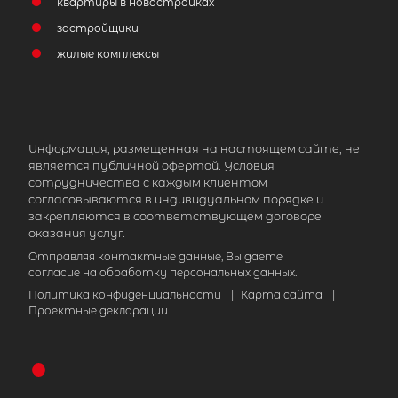
квартиры в новостройках
2
Жилой дом площадью 40 м
, ЛО,
застройщики
Приозерский р-н, Орехово дер
жилые комплексы
4 500 000
₽
продажа
Парнас
Приозерский район
Количество соток
Информация, размещенная на настоящем сайте, не
является публичной офертой. Условия
сотрудничества с каждым клиентом
согласовываются в индивидуальном порядке и
закрепляются в соответствующем договоре
оказания услуг.
Отправляя контактные данные, Вы даете
согласие на обработку персональных данных.
Политика конфиденциальности
|
Карта сайта
|
Проектные декларации