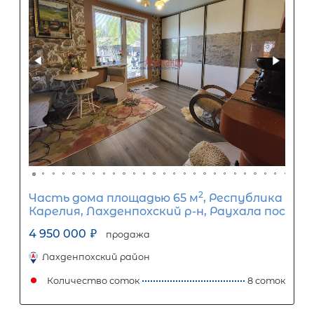
2
Часть дома площадью 55 м
, ЛО,
Приозерский р-н, Сосново пос,
Железнодорожная ул, д 59
4 750 000
₽
продажа
Девяткино
Приозерский район