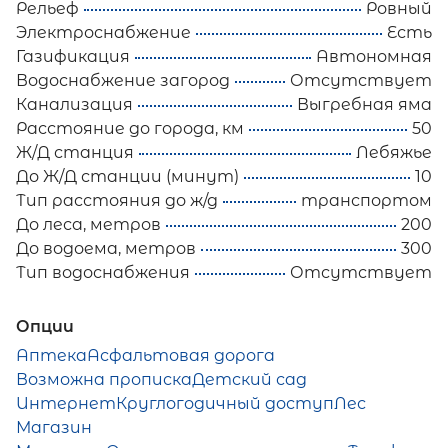
Рельеф
Ровный
Электроснабжение
Есть
Газификация
Автономная
Водоснабжение загород
Отсутствует
Канализация
Выгребная яма
Расстояние до города, км
50
Ж/Д станция
Лебяжье
До Ж/Д станции (минут)
10
Тип расстояния до ж/д
транспортом
До леса, метров
200
До водоема, метров
300
Тип водоснабжения
Отсутствует
Опции
Аптека
Асфальтовая дорога
Возможна прописка
Детский сад
Интернет
Круглогодичный доступ
Лес
Магазин