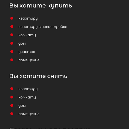
Вы хотите купить
квартиру
квартиру в новостройке
комнату
дом
2
Жилой дом площадью 64 м
, Респуб
участок
Карелия, Лахденпохский р-н,
Лахденпохья г, Полевая ул
помещение
5 100 000
₽
продажа
Вы хотите снять
Лахденпохский район
квартиру
Количество соток
1
комнату
дом
помещение
Популярное