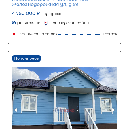
Ежемесячный платеж
Размер кредита
2 200 000
₽
5 500 000
₽
Первый взнос
3 300 000
₽
Задать вопрос
Отправить заявку
ООО «АЛЕКСАНДР-НЕДВИЖИМОСТЬ» не является кредитной
организацией. Кредит предоставляется банками-партнерам
носит информационный характер и не является окончатель
точного расчета платежей по кредиту и предоставления и
об условиях кредитования обратитесь к менеджерам нашей 
(Санкт-Петербург ул. Боткинская д. 15 тел. +7(812) 200-4000 )