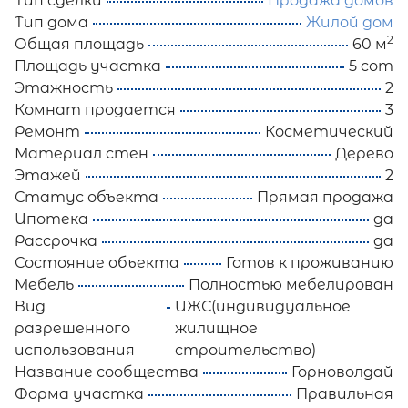
Тип сделки
Продажа домов
Тип дома
Жилой дом
2
Общая площадь
60 м
Площадь участка
5 сот
Этажность
2
Комнат продается
3
Ремонт
Косметический
Материал стен
Дерево
Этажей
2
Статус объекта
Прямая продажа
Ипотека
да
Рассрочка
да
Состояние объекта
Готов к проживанию
Мебель
Полностью мебелирован
Вид
ИЖС(индивидуальное
разрешенного
жилищное
использования
строительство)
Название сообщества
Горноволдай
Форма участка
Правильная