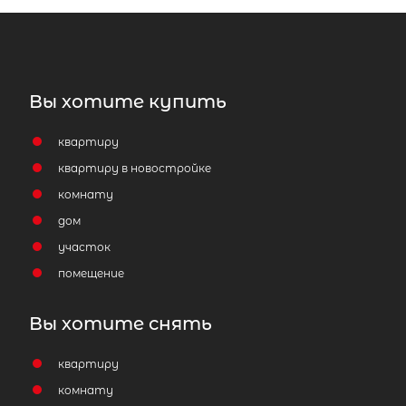
Вы хотите купить
квартиру
квартиру в новостройке
комнату
дом
участок
помещение
Вы хотите снять
2
Жилой дом площадью 159 м
,
Ленинградская область, Гатчинск
квартиру
муниципальный округ, деревня Бо
Ивановка, 2-й Полевой переулок, 6
комнату