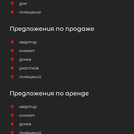
дом
16 700 000
₽
продажа
помещение
Гатчинский район
Предложения по продаже
Количество соток
квартир
комнат
домов
участков
помещений
Предложения по аренде
квартир
комнат
домов
помещений