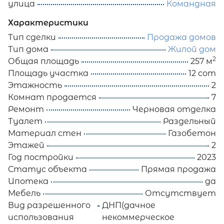
улица
Командная
Характеристики
Тип сделки
Продажа домов
Тип дома
Жилой дом
2
Общая площадь
257 м
Площадь участка
12 сот
Этажность
2
Комнат продается
7
Ремонт
Черновая отделка
Туалет
Раздельный
Материал стен
Газобетон
Этажей
2
Год постройки
2023
Статус объекта
Прямая продажа
Ипотека
да
Мебель
Отсутствует
Вид разрешенного
ДНП(дачное
использования
некоммерческое