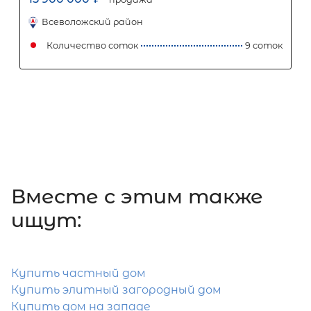
2
Жилой дом площадью 223 м
,
Ленинградская область, Всеволожс
улица Плоткина, 6
Вместе c этим также
ищут:
15 500 000
₽
продажа
Ладожская
Всеволожский район
Купить частный дом
Количество соток
Купить элитный загородный дом
Купить дом на западе