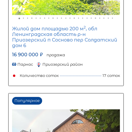
ООО «АЛЕКСАНДР-НЕДВИЖИМОСТЬ» не является кредитной
организацией. Кредит предоставляется банками-партнерам
носит информационный характер и не является окончатель
точного расчета платежей по кредиту и предоставления и
об условиях кредитования обратитесь к менеджерам нашей 
(Санкт-Петербург ул. Боткинская д. 15 тел. +7(812) 200-4000 )