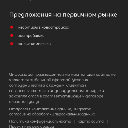
Предложения на первичном рынке
квартиры в новостройках
застройщики
жилые комплексы
2
Жилой дом площадью 192 м
,
Ленинградская область, Всеволож
район, Лесколовское сельское посел
Информация, размещенная на настоящем сайте, не
садоводческий массив Пери,
является публичной офертой. Условия
Владимирский проспект
сотрудничества с каждым клиентом
согласовываются в индивидуальном порядке и
15 900 000
₽
продажа
закрепляются в соответствующем договоре
оказания услуг.
Всеволожский район
Отправляя контактные данные, Вы даете
согласие на обработку персональных данных.
Количество соток
Политика конфиденциальности
|
Карта сайта
|
Проектные декларации