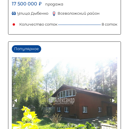
12
%
1
5
10
15
20
25
74 560
Ежемесячный платеж
Размер кредита
6 200 000
₽
15 500 000
₽
Первый взнос
9 300 000
₽
Задать вопрос
Отправить заявку