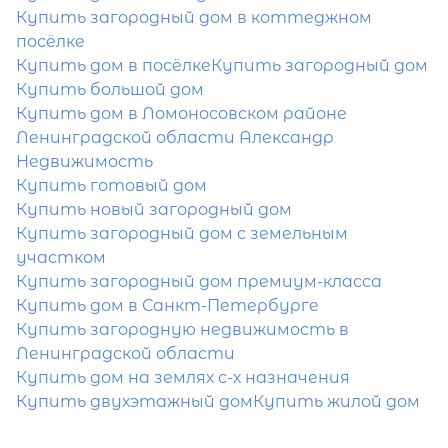
Купить загородный дом в коттеджном
посёлке
Купить дом в посёлке
Купить загородный дом
Купить большой дом
Купить дом в Ломоносовском районе
Затрудняетесь с выбором?
Ленинградской области Александр
Мы поможем подобрать недвижимость
Недвижимость
сжатые сроки
Купить готовый дом
Купить новый загородный дом
Отправить заявку
Купить загородный дом с земельным
участком
Купить загородный дом премиум-класса
Купить дом в Санкт-Петербурге
Купить загородную недвижимость в
Ленинградской области
Купить дом на землях с-х назначения
Купить двухэтажный дом
Купить жилой дом