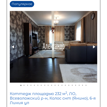
Первый взнос
60
%
0
10
20
30
40
50
60
70
80
90
Срок кредита
15
лет
1
5
10
15
20
25
30
Процентная
ставка