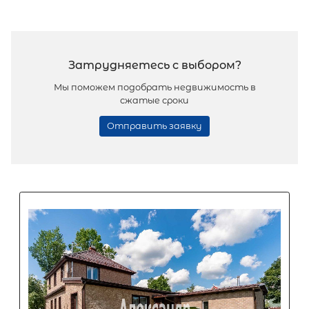
2
Коттедж площадью 232 м
, ЛО,
Всеволожский р-н, Колос снт (Янино)
Линия ул
17 500 000
₽
продажа
Улица Дыбенко
Всеволожский район
Количество соток
Популярное