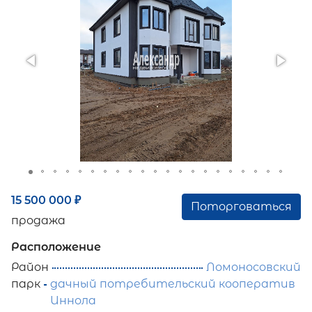
15 500 000
₽
Поторговаться
продажа
Расположение
Район
Ломоносовский
парк
дачный потребительский кооператив
Иннола