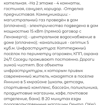
котельная. -На 2 этаже - 4 комнаты,
гостиная, санузел, коридор. -Отделка
предчистовая. Коммуникации: -
магистральный газ проведён в дом
(оплачено); - электричество подведено в дом
мощностью 15 кВт (прямой договор с
Ленэнерго); - центральное водоснабжение в
доме (оплачено); -канализация - септик 5
куб.м. Инфраструктура: Коттеджный
посёлок по периметру огорожен, КПП, охрана
24/7. Соседи проживают постоянно. Дороги
зимой чистят. Все объекты
инфраструктуры, к которым привык
современный житель, находятся в посёлке
Аннино в 5 кмрайоне (школы, детсады,
спортивный комплекс, бассейн, поликлиника,
продуктовые магазины, кафе, почтовое
отделение, банк). В 20 минутах езды
продовольственные магазины Лента, ОКей,