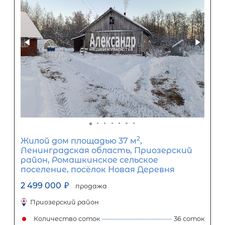
15
лет
1
5
10
15
20
25
30
Процентная
ставка
12
%
1
5
10
15
20
25
12 026
Ежемесячный платеж
Размер кредита
1 000 000
₽
2 500 000
₽
Первый взнос