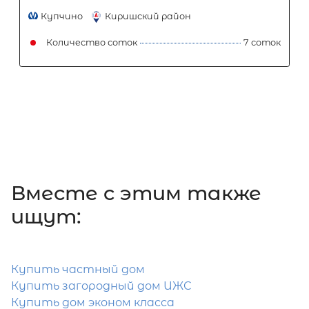
Улица Дыбенко
Волховский район
Количество соток
Затрудняетесь с выбором?
Мы поможем подобрать недвижимость
Вместе c этим также
сжатые сроки
ищут:
Отправить заявку
Купить частный дом
Купить загородный дом ИЖС
Купить дом эконом класса