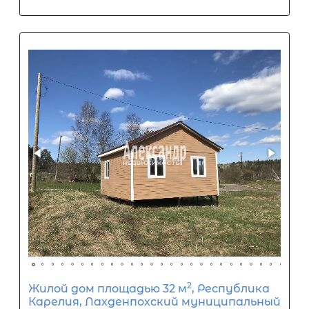
1 500 000
₽
Задать вопрос
Отправить заявку
ООО «АЛЕКСАНДР-НЕДВИЖИМОСТЬ» не является кредитной
организацией. Кредит предоставляется банками-партнерам
носит информационный характер и не является окончатель
точного расчета платежей по кредиту и предоставления и
об условиях кредитования обратитесь к менеджерам нашей 
(Санкт-Петербург ул. Боткинская д. 15 тел. +7(812) 200-4000 )