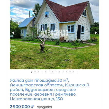
2
Дачный дом площадью 30 м
,
Ленинградская область, Волховск
район, Кисельнинское сельское
поселение, садоводческий массив
Пупышево, садоводческое
некоммерческое товарищество
Автомобилист, 2-я линия
2 500 000
₽
продажа