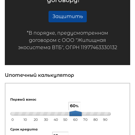
договору!*
Защитить
*В порядке, предусмотренном
договором с ООО "Жилищная
экосистема ВТБ", ОГРН 11977463330132
Ипотечный калькулятор