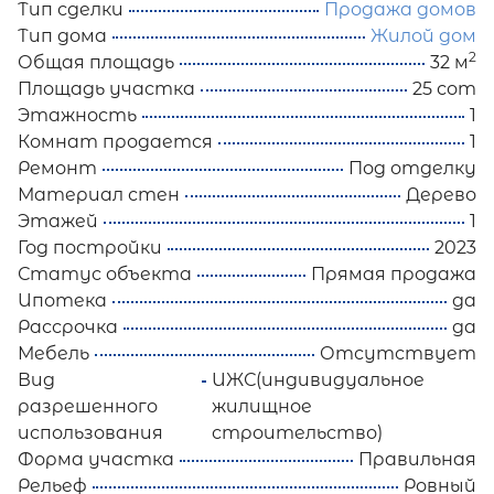
Тип сделки
Продажа домов
Тип дома
Жилой дом
2
Общая площадь
32 м
Площадь участка
25 сот
Этажность
1
Комнат продается
1
Ремонт
Под отделку
Материал стен
Дерево
Этажей
1
Год постройки
2023
Статус объекта
Прямая продажа
Ипотека
да
Рассрочка
да
Мебель
Отсутствует
Вид
ИЖС(индивидуальное
разрешенного
жилищное
использования
строительство)
Форма участка
Правильная
Рельеф
Ровный