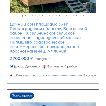
округ, посёлок Куянсуо
2 300 000
₽
продажа
Парнас
Лахденпохский район
Количество соток
1