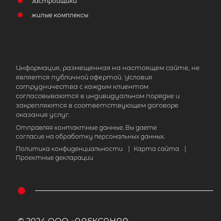
застройщики
район, Будогощское городское
жилые комплексы
поселение, деревня Гремячево,
Центральная улица, 15А
2 900 000
₽
продажа
Информация, размещенная на настоящем сайте, не
Купчино
Киришский район
является публичной офертой. Условия
сотрудничества с каждым клиентом
Количество соток
согласовываются в индивидуальном порядке и
закрепляются в соответствующем договоре
оказания услуг.
Отправляя контактные данные, Вы даете
согласие на обработку персональных данных.
Политика конфиденциальности
|
Карта сайта
|
Проектные декларации