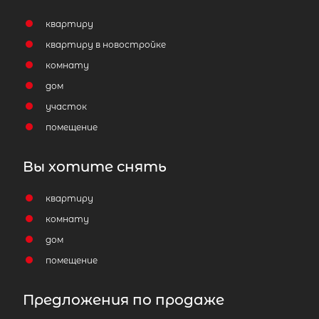
2
Дачный дом площадью 36 м
,
квартиру
Ленинградская область, Волховск
район, Кисельнинское сельское
квартиру в новостройке
поселение, садоводческий массив
комнату
Пупышево, садоводческое
дом
некоммерческое товарищество
участок
Краснознаменец, 7-я линия
помещение
2 700 000
₽
продажа
Вы хотите снять
Улица Дыбенко
Волховский район
квартиру
Количество соток
1
комнату
дом
помещение
Популярное
Предложения по продаже