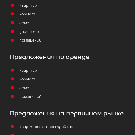
квартир
комнат
домов
участков
помещений
Предложения по аренде
квартир
комнат
домов
помещений
Предложения на первичном рынке
2
Жилой дом площадью 30 м
,
квартиры в новостройках
Ленинградская область, Киришски