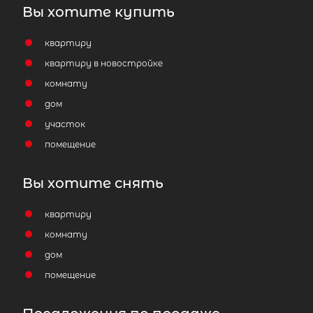
Вы хотите купить
квартиру
квартиру в новостройке
комнату
дом
участок
помещение
Вы хотите снять
квартиру
2
комнату
Жилой дом площадью 50 м
, ЛО,
Выборгский р-н, Коробицыно пос,
дом
Центральная ул
помещение
5 900 000
₽
продажа