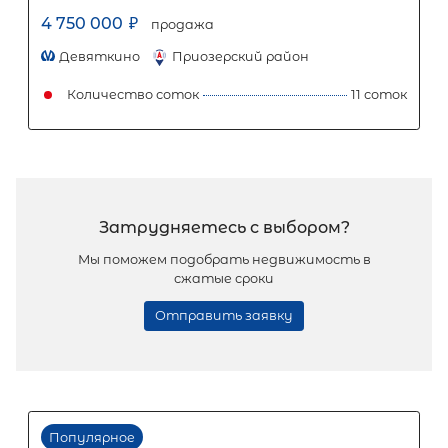
2
Жилой дом площадью 60 м
, ЛО,
Выборгский р-н, Дружба ВКУ
4 200 000
₽
продажа
Парнас
Выборгский ЛО район
Количество соток
Популярное