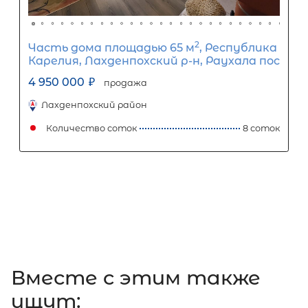
2
Часть дома площадью 55 м
, ЛО,
Приозерский р-н, Сосново пос,
Железнодорожная ул, д 59
4 750 000
₽
продажа
Девяткино
Приозерский район
Количество соток
1
Вместе c этим также
ищут: