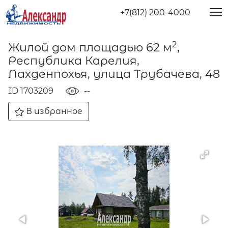
+7(812) 200-4000
2
Жилой дом площадью 62 м
,
Республика Карелия,
Лахденпохья, улица Трубачёва, 48
ID 1703209
--
В избранное