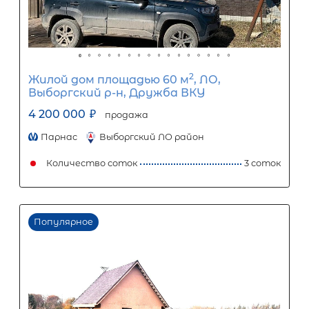
12
%
1
5
10
15
20
25
24 052
Ежемесячный платеж
Размер кредита
2 000 000
₽
5 000 000
₽
Первый взнос
3 000 000
₽
Задать вопрос
Отправить заявку