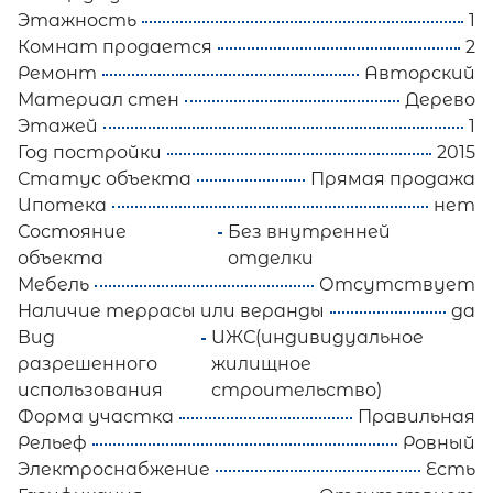
Этажность
1
Комнат продается
2
Ремонт
Авторский
Материал стен
Дерево
Этажей
1
Год постройки
2015
Статус объекта
Прямая продажа
Ипотека
нет
Состояние
Без внутренней
объекта
отделки
Мебель
Отсутствует
Наличие террасы или веранды
да
Вид
ИЖС(индивидуальное
разрешенного
жилищное
использования
строительство)
Форма участка
Правильная
Рельеф
Ровный
Электроснабжение
Есть