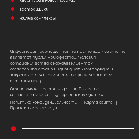
квартиры в новостройках
застройщики
жилые комплексы
Информация, размещенная на настоящем сайте, не
является публичной офертой. Условия
2
Часть дома площадью 65 м
, Респу
сотрудничества с каждым клиентом
Карелия, Лахденпохский р-н, Рауха
согласовываются в индивидуальном порядке и
закрепляются в соответствующем договоре
4 950 000
₽
оказания услуг.
продажа
Отправляя контактные данные, Вы даете
Лахденпохский район
согласие на обработку персональных данных.
Политика конфиденциальности
|
Карта сайта
|
Количество соток
Проектные декларации