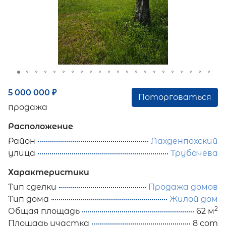
5 000 000
₽
Поторговаться
продажа
Расположение
Район
Лахденпохский
улица
Трубачёва
Характеристики
Тип сделки
Продажа домов
Тип дома
Жилой дом
2
Общая площадь
62 м
Площадь участка
8 сот