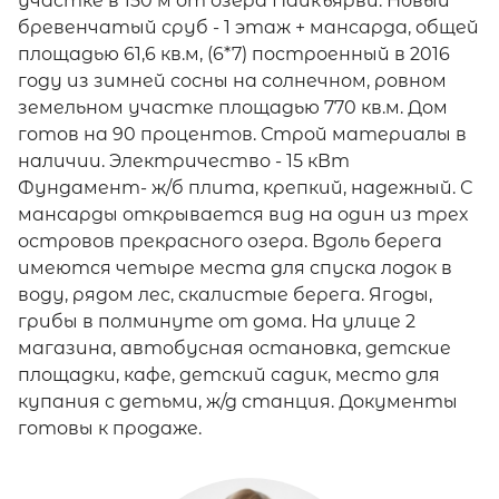
участке в 150 м от озера Пайкъярви. Новый
бревенчатый сруб - 1 этаж + мансарда, общей
площадью 61,6 кв.м, (6*7) построенный в 2016
году из зимней сосны на солнечном, ровном
земельном участке площадью 770 кв.м. Дом
готов на 90 процентов. Строй материалы в
наличии. Электричество - 15 кВт
Фундамент- ж/б плита, крепкий, надежный. С
мансарды открывается вид на один из трех
островов прекрасного озера. Вдоль берега
имеются четыре места для спуска лодок в
воду, рядом лес, скалистые берега. Ягоды,
грибы в полминуте от дома. На улице 2
магазина, автобусная остановка, детские
площадки, кафе, детский садик, место для
купания с детьми, ж/д станция. Документы
готовы к продаже.