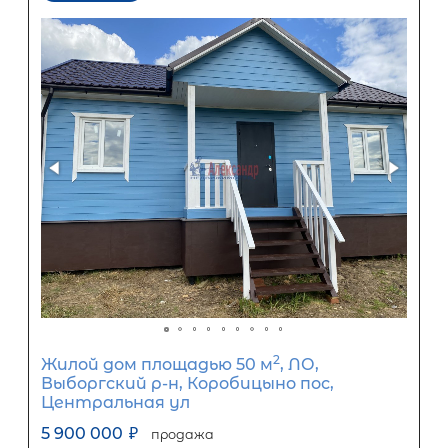
2
Жилой дом площадью 50 м
, ЛО,
Приозерский р-н, Снегиревка дер,
Просвещения ул, д 14
4 300 000
₽
продажа
Девяткино
Приозерский район