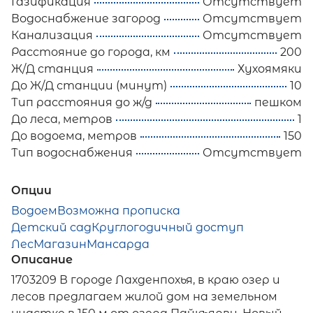
Газификация
Отсутствует
Водоснабжение загород
Отсутствует
Канализация
Отсутствует
Расстояние до города, км
200
Ж/Д станция
Хухоямяки
До Ж/Д станции (минут)
10
Тип расстояния до ж/д
пешком
До леса, метров
1
До водоема, метров
150
Тип водоснабжения
Отсутствует
Опции
Водоем
Возможна прописка
Детский сад
Круглогодичный доступ
Лес
Магазин
Мансарда
Описание
1703209 В городе Лахденпохья, в краю озер и
лесов предлагаем жилой дом на земельном