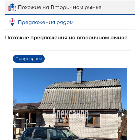
Похожие на Вторичном рынке
Предложения рядом
Похожие предложения на вторичном рынке
Первый взнос
60
%
0
10
20
30
40
50
60
70
80
90
Срок кредита
15
лет
1
5
10
15
20
25
30
Процентная
ставка