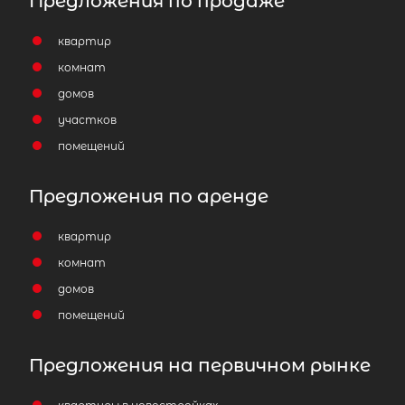
Предложения по продаже
Беговая
Выборгский ЛО район
квартир
Количество соток
1
комнат
домов
участков
помещений
Популярное
Предложения по аренде
квартир
комнат
домов
помещений
Предложения на первичном рынке