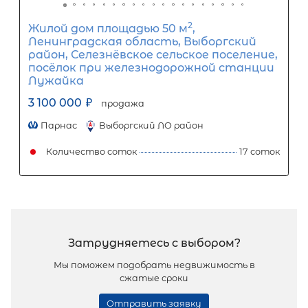
2
Часть дома площадью 39 м
, ЛО,
Гатчинский р-н, Вырица пос,
Траншейная ул, д 2
3 050 000
₽
продажа
Купчино
Гатчинский район
Количество соток
Популярное