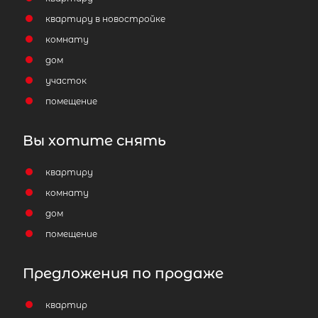
квартиру в новостройке
2
Жилой дом площадью 49 м
,
комнату
Ленинградская область, Волховск
дом
район, Кисельненское сельское
участок
поселение, деревня Кисельня,
помещение
Поселковая улица, д14/3
3 500 000
₽
продажа
Вы хотите снять
Улица Дыбенко
Волховский район
квартиру
комнату
Количество соток
дом
помещение
Популярное
Предложения по продаже
квартир