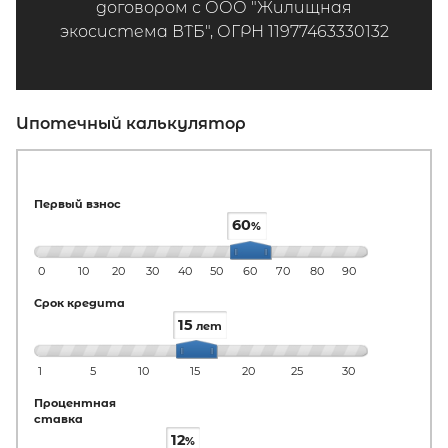
договором с ООО "Жилищная
экосистема ВТБ", ОГРН 11977463330132
Ипотечный калькулятор