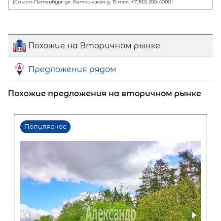
Похожие на Вторичном рынке
Предложения рядом
Похожие предложения на вторичном рынке
Первый взнос
60
%
0
10
20
30
40
50
60
70
80
90
Срок кредита
15
лет