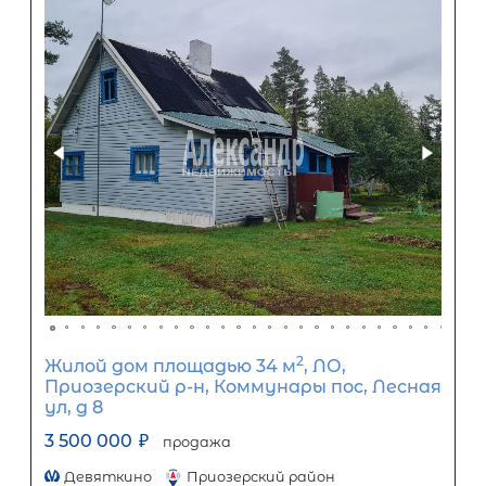
Задать вопрос
Отправить заявку
ООО «АЛЕКСАНДР-НЕДВИЖИМОСТЬ» не является кредитной
организацией. Кредит предоставляется банками-партнерам
носит информационный характер и не является окончатель
точного расчета платежей по кредиту и предоставления и
об условиях кредитования обратитесь к менеджерам нашей 
(Санкт-Петербург ул. Боткинская д. 15 тел. +7(812) 200-4000 )