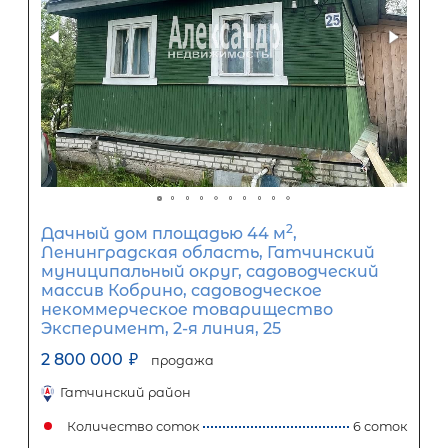
2
Жилой дом площадью 50 м
,
Ленинградская область, Выборгск
район, Селезнёвское сельское посел
посёлок при железнодорожной ста
Лужайка
3 100 000
₽
продажа