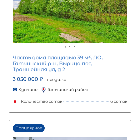
1
5
10
15
20
25
30
Процентная
ставка
12
%
1
5
10
15
20
25
15 393
Ежемесячный платеж
Размер кредита
1 280 000
₽
3 200 000
₽
Первый взнос
1 920 000
₽