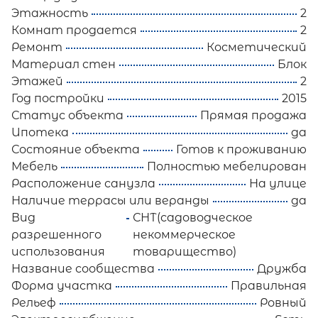
Этажность
2
Комнат продается
2
Ремонт
Косметический
Материал стен
Блок
Этажей
2
Год постройки
2015
Статус объекта
Прямая продажа
Ипотека
да
Состояние объекта
Готов к проживанию
Мебель
Полностью мебелирован
Расположение санузла
На улице
Наличие террасы или веранды
да
Вид
СНТ(садоводческое
разрешенного
некоммерческое
использования
товарищество)
Название сообщества
Дружба
Форма участка
Правильная
Рельеф
Ровный