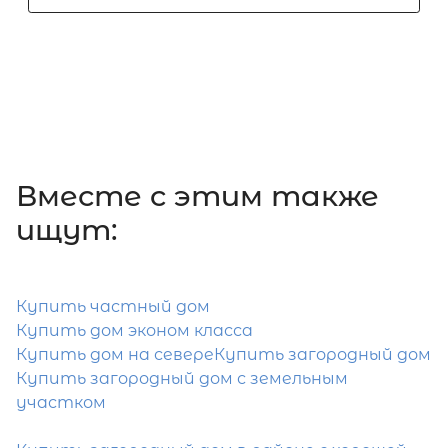
Парнас
Выборгский ЛО район
Количество соток
1
Вместе c этим также
Затрудняетесь с выбором?
ищут:
Мы поможем подобрать недвижимость
сжатые сроки
Купить частный дом
Отправить заявку
Купить дом эконом класса
Купить дом на севере
Купить загородный дом
Купить загородный дом с земельным
участком