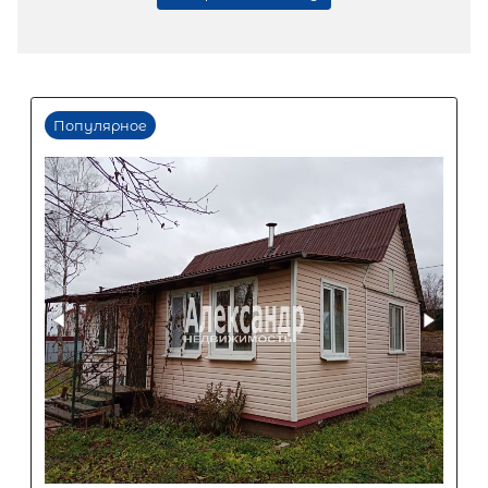
2
Жилой дом площадью 34 м
, ЛО,
Приозерский р-н, Коммунары пос, 