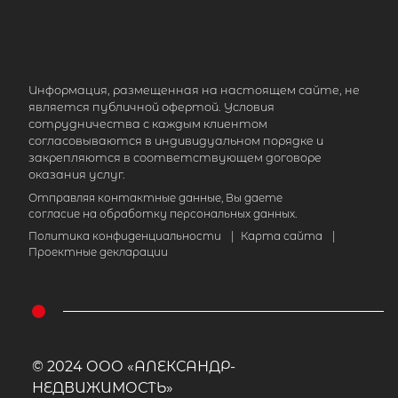
муниципальный округ, садоводчес
массив Кобрино, садоводческое
некоммерческое товарищество
Эксперимент, 2-я линия, 25
Информация, размещенная на настоящем сайте, не
2 800 000
₽
продажа
является публичной офертой. Условия
сотрудничества с каждым клиентом
Гатчинский район
согласовываются в индивидуальном порядке и
закрепляются в соответствующем договоре
Количество соток
оказания услуг.
Отправляя контактные данные, Вы даете
согласие на обработку персональных данных.
Политика конфиденциальности
|
Карта сайта
|
Проектные декларации
© 2024 ООО «АЛЕКСАНДР-
НЕДВИЖИМОСТЬ»