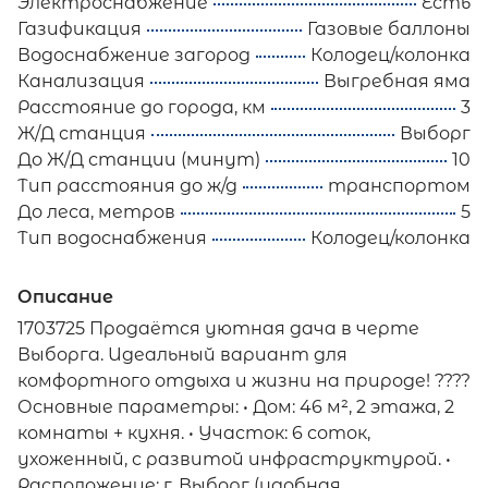
Электроснабжение
Есть
Газификация
Газовые баллоны
Водоснабжение загород
Колодец/колонка
Канализация
Выгребная яма
Расстояние до города, км
3
Ж/Д станция
Выборг
До Ж/Д станции (минут)
10
Тип расстояния до ж/д
транспортом
До леса, метров
5
Тип водоснабжения
Колодец/колонка
Описание
1703725 Продаётся уютная дача в черте
Выборга. Идеальный вариант для
комфортного отдыха и жизни на природе! ????
Основные параметры: • Дом: 46 м², 2 этажа, 2
комнаты + кухня. • Участок: 6 соток,
ухоженный, с развитой инфраструктурой. •
Расположение: г. Выборг (удобная