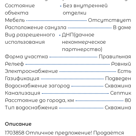
Состояние
Без внутренней
объекта
отделки
Мебель
Отсутствует
Расположение санузла
В доме
Вид разрешенного
ДНП(дачное
использования
некоммерческое
партнерство)
Форма участка
Правильная
Рельеф
Ровный
Электроснабжение
Есть
Газификация
Подведен
Водоснабжение загород
Скважина
Канализация
Септик
Расстояние до города, км
80
Тип водоснабжения
Скважина
Описание
1703858 Отличное предложение! Продаётся