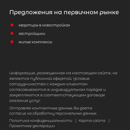
Предложения на первичном рынке
квартиры в новостройках
застройщики
жилые комплексы
2
Жилой дом площадью 207 м
, ЛО,
Всеволожский р-н, Хапо-ое массив,
Родные просторы снт
Информация, размещенная на настоящем сайте, не
9 390 000
₽
продажа
является публичной офертой. Условия
сотрудничества с каждым клиентом
Улица Дыбенко
Всеволожский район
согласовываются в индивидуальном порядке и
закрепляются в соответствующем договоре
Количество соток
оказания услуг.
Отправляя контактные данные, Вы даете
согласие на обработку персональных данных.
Политика конфиденциальности
|
Карта сайта
|
Проектные декларации