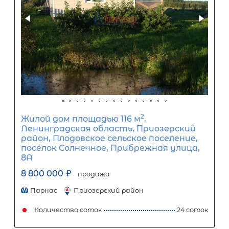
60
%
0
10
20
30
40
50
60
70
80
90
Срок кредита
15
лет
1
5
10
15
20
25
30
Процентная
ставка
12
%
1
5
10
15
20
25
41 850
Ежемесячный платеж