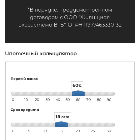
*В порядке, предусмотренном
договором с ООО "Жилищная
экосистема ВТБ", ОГРН 11977463330132
Ипотечный калькулятор