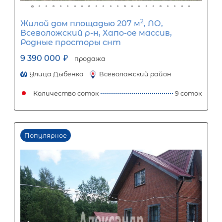
2
Жилой дом площадью 127 м
, ЛО,
Приозерский р-н, Бригадное пос, д 1
7 000 000
₽
продажа
Приозерский район
Количество соток
2
Популярное