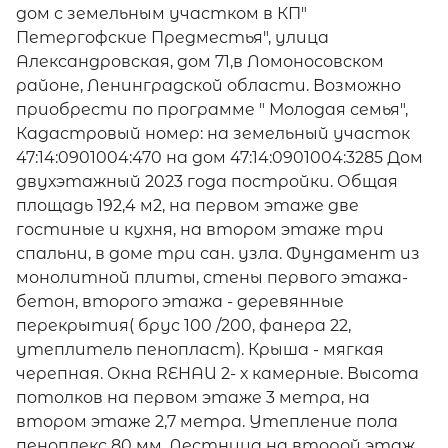
дом с земельным участком в КП"
Петергофские Предместья", улица
Александровская, дом 71,в Ломоносовском
районе, Ленинградской области. Возможно
приобрести по программе " Молодая семья",
Кадастровый номер: на земельный участок
47:14:0901004:470 на дом 47:14:0901004:3285 Дом
двухэтажный 2023 года постройки. Общая
площадь 192,4 м2, на первом этаже две
гостиные и кухня, на втором этаже три
спальни, в доме три сан. узла. Фундамент из
монолитной плиты, стены первого этажа-
бетон, второго этажа - деревянные
перекрытия( брус 100 /200, фанера 22,
утеплитель пенопласт). Крыша - мягкая
черепная. Окна REHAU 2- х камерные. Высота
потолков на первом этаже 3 метра, на
втором этаже 2,7 метра. Утепление пола
пеноплекс 80 мм. Лестница на второй этаж