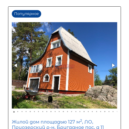
Размер кредита
3 480 000
₽
8 700 000
₽
Первый взнос
5 220 000
₽
Задать вопрос
Отправить заявку
ООО «АЛЕКСАНДР-НЕДВИЖИМОСТЬ» не является кредитной
организацией. Кредит предоставляется банками-партнерам
носит информационный характер и не является окончатель
точного расчета платежей по кредиту и предоставления и
об условиях кредитования обратитесь к менеджерам нашей 
(Санкт-Петербург ул. Боткинская д. 15 тел. +7(812) 200-4000 )