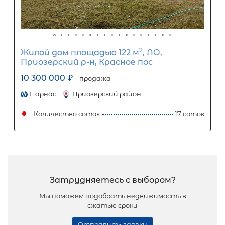
2
Жилой дом площадью 116 м
,
Ленинградская область, Приозерс
район, Плодовское сельское поселе
посёлок Солнечное, Прибрежная ул
8А
8 800 000
₽
продажа