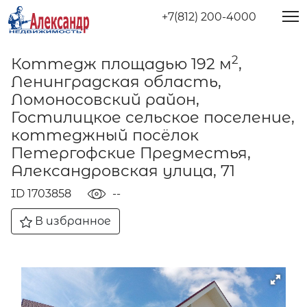
+7(812) 200-4000
2
Коттедж площадью 192 м
,
Ленинградская область,
Ломоносовский район,
Гостилицкое сельское поселение,
коттеджный посёлок
Петергофские Предместья,
Александровская улица, 71
ID 1703858
--
В избранное