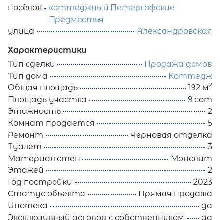
посёлок
коттеджный Петергофские
Предместья
улица
Александровская
Характеристики
Тип сделки
Продажа домов
Тип дома
Коттедж
2
Общая площадь
192 м
Площадь участка
9 сот
Этажность
2
Комнат продается
5
Ремонт
Черновая отделка
Туалет
3
Материал стен
Монолит
Этажей
2
Год постройки
2023
Статус объекта
Прямая продажа
Ипотека
да
Эксклюзивный договор с собственником
да