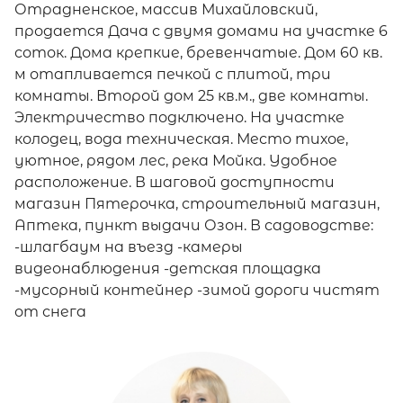
Отрадненское, массив Михайловский,
продается Дача с двумя домами на участке 6
соток. Дома крепкие, бревенчатые. Дом 60 кв.
м отапливается печкой с плитой, три
комнаты. Второй дом 25 кв.м., две комнаты.
Электричество подключено. На участке
колодец, вода техническая. Место тихое,
уютное, рядом лес, река Мойка. Удобное
расположение. В шаговой доступности
магазин Пятерочка, строительный магазин,
Аптека, пункт выдачи Озон. В садоводстве:
-шлагбаум на въезд -камеры
видеонаблюдения -детская площадка
-мусорный контейнер -зимой дороги чистят
от снега