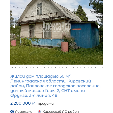
Задать вопрос
Отправить заявку
ООО «АЛЕКСАНДР-НЕДВИЖИМОСТЬ» не является кредитной
организацией. Кредит предоставляется банками-партнерам
носит информационный характер и не является окончатель
точного расчета платежей по кредиту и предоставления и
об условиях кредитования обратитесь к менеджерам нашей 
(Санкт-Петербург ул. Боткинская д. 15 тел. +7(812) 200-4000 )