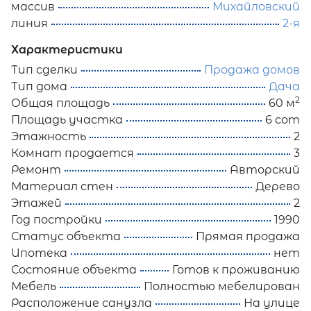
массив
Михайловский
линия
2-я
Характеристики
Тип сделки
Продажа домов
Тип дома
Дача
2
Общая площадь
60 м
Площадь участка
6 сот
Этажность
2
Комнат продается
3
Ремонт
Авторский
Материал стен
Дерево
Этажей
2
Год постройки
1990
Статус объекта
Прямая продажа
Ипотека
нет
Состояние объекта
Готов к проживанию
Мебель
Полностью мебелирован
Расположение санузла
На улице