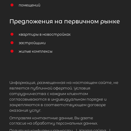
помещений
Предложения на первичном рынке
2
Жилой дом площадью 42 м
, Респуб
Карелия, Сортавальский
квартиры в новостройках
муниципальный округ, Звезда СНТ
застройщики
2 550 000
₽
продажа
жилые комплексы
Парнас
Сортавальский район
Количество соток
1
Информация, размещенная на настоящем сайте, не
является публичной офертой. Условия
сотрудничества с каждым клиентом
согласовываются в индивидуальном порядке и
закрепляются в соответствующем договоре
Популярное
оказания услуг.
Отправляя контактные данные, Вы даете
согласие на обработку персональных данных.
Политика конфиденциальности
|
Карта сайта
|