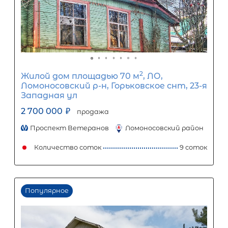
Процентная
ставка
12
%
1
5
10
15
20
25
12 026
Ежемесячный платеж
Размер кредита
1 000 000
₽
2 500 000
₽
Первый взнос
1 500 000
₽