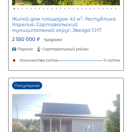
дачный массив Горы-2, СНТ имени
Фрунзе, 3-я линия, 48
2 200 000
₽
продажа
Ладожская
Кировский ЛО район
Количество соток
Популярное