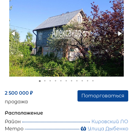
2 500 000
₽
Поторговаться
продажа
Расположение
Район
Кировский ЛО
Метро
Улица Дыбенко