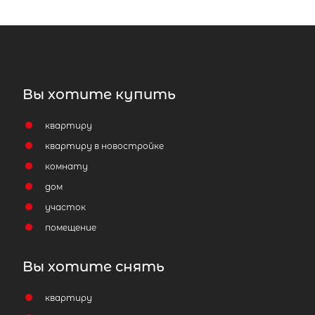
Парнас
Приозерский район
Количество соток
Вы хотите купить
квартиру
квартиру в новостройке
комнату
Затрудняетесь с выбором?
дом
Мы поможем подобрать недвижимость
участок
сжатые сроки
помещение
Отправить заявку
Вы хотите снять
квартиру