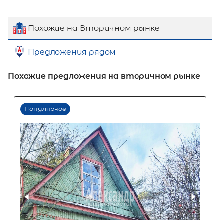
Похожие на Вторичном рынке
Предложения рядом
Похожие предложения на вторичном рынке
Первый взнос
60
%
0
10
20
30
40
50
60
70
80
90
Срок кредита
15
лет
1
5
10
15
20
25
30