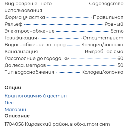
Вид разрешенного
Садоводство
использования
Форма участка
Правильная
Рельеф
Ровный
Электроснабжение
Есть
Газификация
Отсутствует
Водоснабжение загород
Колодец/колонка
Канализация
Выгребная яма
Расстояние до города, км
60
До леса, метров
50
Тип водоснабжения
Колодец/колонка
Опции
Круглогодичный доступ
Лес
Магазин
Описание
1704056 Кировский район, в обжитом снт