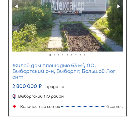
2
Дачный дом площадью 70 м
,
Ленинградская область, Приозерс
район, Сосновское сельское поселен
массив Новожилово, садоводческое
некоммерческое товарищество
Орехово
2 500 000
₽
продажа