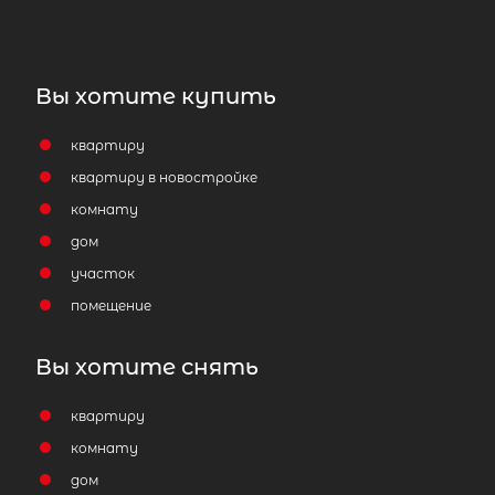
Вы хотите купить
квартиру
квартиру в новостройке
2
Жилой дом площадью 64 м
, Респуб
комнату
Карелия, Лахденпохский р-н,
дом
Лахденпохья г, Полевая ул
участок
5 100 000
₽
помещение
продажа
Лахденпохский район
Вы хотите снять
Количество соток
1
квартиру
комнату
дом