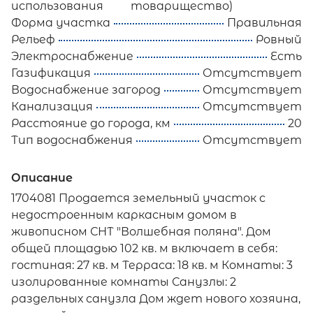
использования
товарищество)
Форма участка
Правильная
Рельеф
Ровный
Электроснабжение
Есть
Газификация
Отсутствует
Водоснабжение загород
Отсутствует
Канализация
Отсутствует
Расстояние до города, км
20
Тип водоснабжения
Отсутствует
Описание
1704081 Продается земельный участок с
недостроенным каркасным домом в
живописном СНТ "Волшебная поляна". Дом
общей площадью 102 кв. м включает в себя:
гостиная: 27 кв. м Терраса: 18 кв. м Комнаты: 3
изолированные комнаты Санузлы: 2
раздельных санузла Дом ждет нового хозяина,