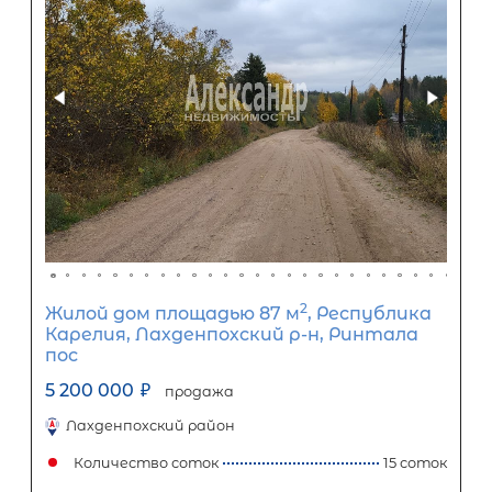
2
Жилой дом площадью 112 м
, ЛО,
Приозерский р-н, Синево пос, д 25
5 500 000
₽
продажа