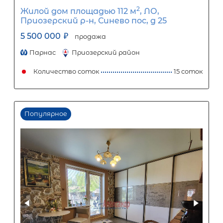
26 457
Ежемесячный платеж
Размер кредита
2 200 000
₽
5 500 000
₽
Первый взнос
3 300 000
₽
Задать вопрос
Отправить заявку
ООО «АЛЕКСАНДР-НЕДВИЖИМОСТЬ» не является кредитной
организацией. Кредит предоставляется банками-партнерам
носит информационный характер и не является окончатель
точного расчета платежей по кредиту и предоставления и