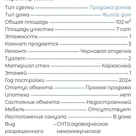
Тип сделки
Продажа домов
Тип дома
Жилой дом
2
Общая площадь
102 м
Площадь участка
7 сот
Этажность
1
Комнат продается
3
Ремонт
Черновая отделка
Туалет
2
Материал стен
Каркасный
Этажей
1
Год постройки
2024
Статус объекта
Прямая продажа
Ипотека
нет
Состояние объекта
Недостроенный
Мебель
Отсутствует
Расположение санузла
В доме
Вид
СНТ(садоводческое
разрешенного
некоммерческое