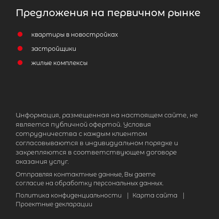
Предложения на первичном рынке
2
Жилой дом площадью 103 м
,
Ленинградская область, Ломоносо
квартиры в новостройках
район, Виллозское городское посел
застройщики
садоводческое некоммерческое
жилые комплексы
товарищество Малое Карлино,
Васильковая улица, 205
6 200 000
₽
продажа
Информация, размещенная на настоящем сайте, не
Ломоносовский район
является публичной офертой. Условия
сотрудничества с каждым клиентом
Количество соток
согласовываются в индивидуальном порядке и
закрепляются в соответствующем договоре
оказания услуг.
Отправляя контактные данные, Вы даете
согласие на обработку персональных данных.
Политика конфиденциальности
|
Карта сайта
|
Проектные декларации