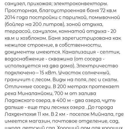
санузел, прихожая; электроконвекторы.
Просторная, благоустроенная баня 72 кв.м
2014 года постройки c парилкой, помывочной
(бойлер на 200 литров), зоной отдыха,
террасой, санузлом, комнатой отдыха - 20
кв.м и хозблоком. Баня зарегистрирована как
нежилое строение, в собственности,
документы имеются. Канализация - септик,
водоснабжение - скважина (от соседа -
используется на два дома). Электричество
подключено – 15 кВт. Участок солнечный,
граничит с лесом. Виды на поля, лес и скалы.
Отличные соседи. В 200 метрах протекает
река Миналанйоки, 700 м от залива
Ладожского озера, в 400 м - два озера, чуть
дальше - еще три лесных озера . До города
Лахденпохья 11 км. В 2 км - поселок Мийнала, где
имеется магазин, почтовое отделение, сад,
школа, детский сад. Хороший дом для хороших