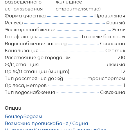
разрешенного
жилищное
использования
строительство)
Форма участка
Правильная
Рельеф
Ровный
Электроснабжение
Есть
Газификация
Газовые баллоны
Водоснабжение загород
Скважина
Канализация
Септик
Расстояние до города, км
210
Ж/Д станция
Яккима
До Ж/Д станции (минут)
12
Тип расстояния до ж/д
транспортом
До леса, метров
1
Тип водоснабжения
Скважина
Опции
Бойлер
Водоем
Возможна прописка
Баня / Сауна