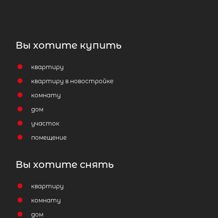
Приозерский р-н, Запорожское пос
16 500 000
₽
продажа
Девяткино
Приозерский район
Вы хотите купить
Количество соток
1
квартиру
квартиру в новостройке
комнату
дом
участок
помещение
Затрудняетесь с выбором?
Вы хотите снять
Мы поможем подобрать недвижимость
сжатые сроки
квартиру
Отправить заявку
комнату
дом