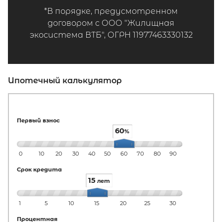
*В порядке, предусмотренном
договором с ООО "Жилищная
экосистема ВТБ", ОГРН 11977463330132
Ипотечный калькулятор