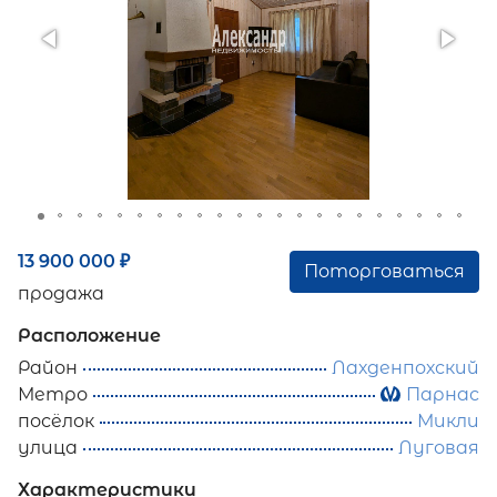
13 900 000
₽
Поторговаться
продажа
Расположение
Район
Лахденпохский
Метро
Парнас
посёлок
Микли
улица
Луговая
Характеристики