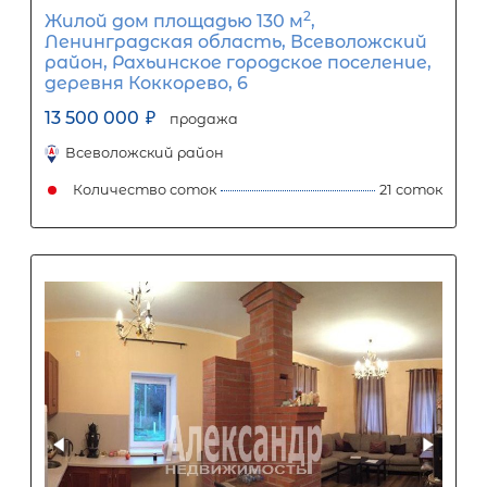
2
Жилой дом площадью 100 м
, ЛО,
Всеволожский р-н, Пять Холмов днп
2467
12 000 000
₽
продажа
Всеволожский район
Количество соток
Популярное