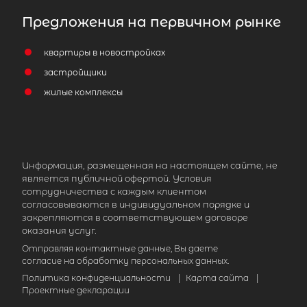
Предложения на первичном рынке
квартиры в новостройках
застройщики
2
Жилой дом площадью 130 м
,
жилые комплексы
Ленинградская область, Всеволож
район, Рахьинское городское посел
деревня Коккорево, 6
Информация, размещенная на настоящем сайте, не
13 500 000
₽
продажа
является публичной офертой. Условия
сотрудничества с каждым клиентом
Всеволожский район
согласовываются в индивидуальном порядке и
закрепляются в соответствующем договоре
Количество соток
2
оказания услуг.
Отправляя контактные данные, Вы даете
согласие на обработку персональных данных.
Политика конфиденциальности
|
Карта сайта
|
Проектные декларации