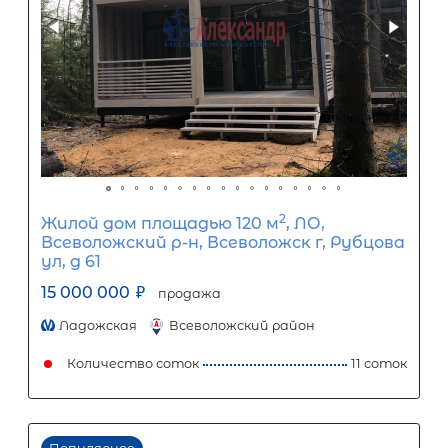
0
10
20
30
40
50
60
70
80
90
Срок кредита
15
лет
1
5
10
15
20
25
30
Процентная
ставка
12
%
1
5
10
15
20
25
66 863
Ежемесячный платеж