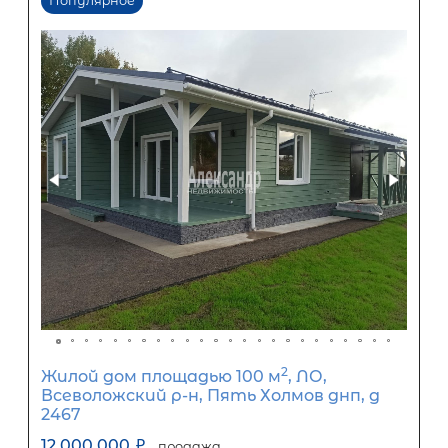
Размер кредита
5 560 000
₽
13 900 000
₽
Первый взнос
8 340 000
₽
Задать вопрос
Отправить заявку
ООО «АЛЕКСАНДР-НЕДВИЖИМОСТЬ» не является кредитной
организацией. Кредит предоставляется банками-партнерам
носит информационный характер и не является окончатель
точного расчета платежей по кредиту и предоставления и
об условиях кредитования обратитесь к менеджерам нашей 
(Санкт-Петербург ул. Боткинская д. 15 тел. +7(812) 200-4000 )