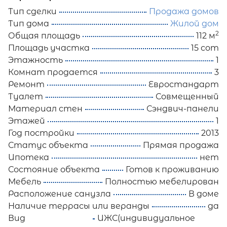
Тип сделки
Продажа домов
Тип дома
Жилой дом
2
Общая площадь
112 м
Площадь участка
15 сот
Этажность
1
Комнат продается
3
Ремонт
Евростандарт
Туалет
Совмещенный
Материал стен
Сэндвич-панели
Этажей
1
Год постройки
2013
Статус объекта
Прямая продажа
Ипотека
нет
Состояние объекта
Готов к проживанию
Мебель
Полностью мебелирован
Расположение санузла
В доме
Наличие террасы или веранды
да
Вид
ИЖС(индивидуальное