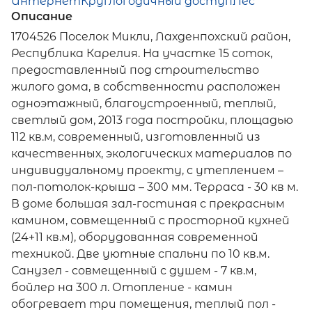
Интернет
Круглогодичный доступ
Лес
Описание
1704526 Поселок Микли, Лахденпохский район,
Республика Карелия. На участке 15 соток,
предоставленный под строительство
жилого дома, в собственности расположен
одноэтажный, благоустроенный, теплый,
светлый дом, 2013 года постройки, площадью
112 кв.м, современный, изготовленный из
качественных, экологических материалов по
индивидуальному проекту, с утеплением –
пол-потолок-крыша – 300 мм. Терраса - 30 кв м.
В доме большая зал-гостиная с прекрасным
камином, совмещенный с просторной кухней
(24+11 кв.м), оборудованная современной
техникой. Две уютные спальни по 10 кв.м.
Санузел - совмещенный с душем - 7 кв.м,
бойлер на 300 л. Отопление - камин
обогревает три помещения, теплый пол -