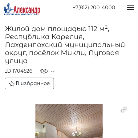
+7(812) 200-4000
2
Жилой дом площадью 112 м
,
Республика Карелия,
Лахденпохский муниципальный
округ, посёлок Микли, Луговая
улица
ID 1704526
--
В избранное