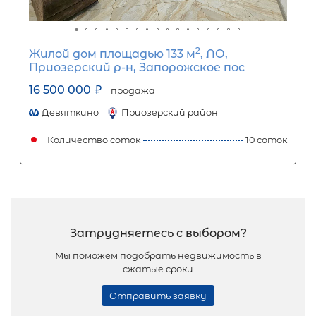
2
Жилой дом площадью 120 м
, ЛО,
Всеволожский р-н, Всеволожск г, Ру
ул, д 61
15 000 000
₽
продажа
Ладожская
Всеволожский район