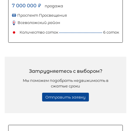
2
Жилой дом площадью 87 м
, ЛО,
Выборгский р-н, Светогорск г,
Советская ул
7 200 000
₽
продажа
Выборгский ЛО район
Количество соток