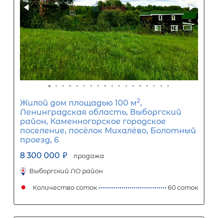
Первый взнос
4 200 000
₽
Задать вопрос
Отправить заявку
ООО «АЛЕКСАНДР-НЕДВИЖИМОСТЬ» не является кредитной
организацией. Кредит предоставляется банками-партнерам
носит информационный характер и не является окончатель
точного расчета платежей по кредиту и предоставления и
об условиях кредитования обратитесь к менеджерам нашей 
(Санкт-Петербург ул. Боткинская д. 15 тел. +7(812) 200-4000 )