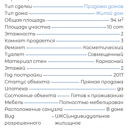
Тип сделки
Продажа домов
Тип дома
Жилой дом
2
Общая площадь
94 м
Площадь участка
10 сот
Этажность
2
Комнат продается
3
Ремонт
Косметический
Туалет
Совмещенный
Материал стен
Каркасный
Этажей
2
Год постройки
2017
Статус объекта
Прямая продажа
Ипотека
да
Состояние объекта
Готов к проживанию
Мебель
Полностью мебелирован
Расположение санузла
В доме
Вид
ИЖС(индивидуальное
разрешенного
жилищное