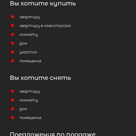
Вы хотите купить
7 000 000
₽
продажа
квартиру
Проспект Просвещения
квартиру в новостройке
Всеволожский район
комнату
Количество соток
дом
участок
помещение
Вы хотите снять
Затрудняетесь с выбором?
квартиру
комнату
Мы поможем подобрать недвижимость
дом
сжатые сроки
помещение
Отправить заявку
Предложения по продаже