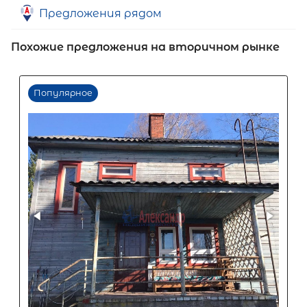
Предложения рядом
Похожие предложения на вторичном рынке
Первый взнос
60
%
0
10
20
30
40
50
60
70
80
90