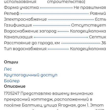
использования
строительство)
Форма участка
Не правильная
Рельеф
Ровный
Электроснабжение
Есть
Газификация
Отсутствует
Водоснабжение загород
Колодец/колонка
Канализация
Септик
Расстояние до города, км
36
Тип водоснабжения
Колодец/колонка
Опции
Лес
Круглогодичный доступ
Бойлер
Описание
1705247 Представляю вашему вниманию
прекрасный коттедж, расположенный в
посёлке Балтиец, улица Ягодная, дом 1. Этот