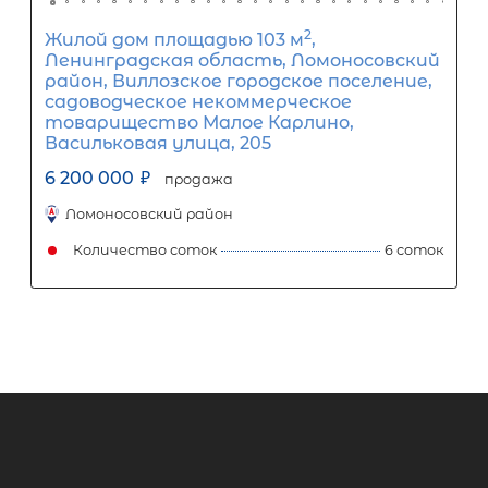
2
Жилой дом площадью 108 м
, ЛО,
Всеволожский р-н, Стеклянный мас
Березка снт, д 100