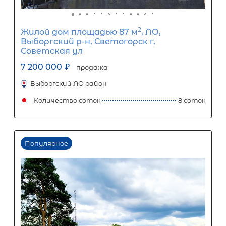
Срок кредита
15
лет
1
5
10
15
20
25
30
Процентная
ставка
12
%
1
5
10
15
20
25
33 672
Ежемесячный платеж
Размер кредита
2 800 000
₽
7 000 000
₽