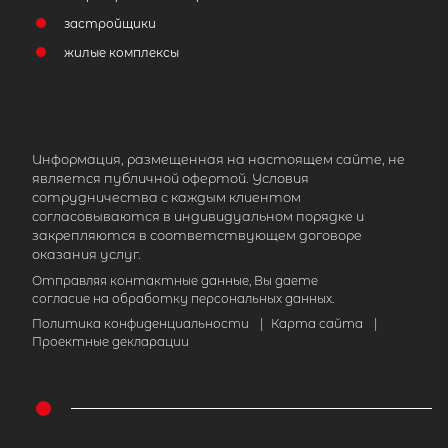
застройщики
жилые комплексы
2
Жилой дом площадью 92 м
, ЛО,
Ломоносовский р-н, Сойкино дер
Информация, размещенная на настоящем сайте, не
6 700 000
₽
продажа
является публичной офертой. Условия
сотрудничества с каждым клиентом
Проспект Ветеранов
Ломоносовский
согласовываются в индивидуальном порядке и
закрепляются в соответствующем договоре
Количество соток
оказания услуг.
Отправляя контактные данные, Вы даете
согласие на обработку персональных данных.
Политика конфиденциальности
|
Карта сайта
|
Проектные декларации
Популярное