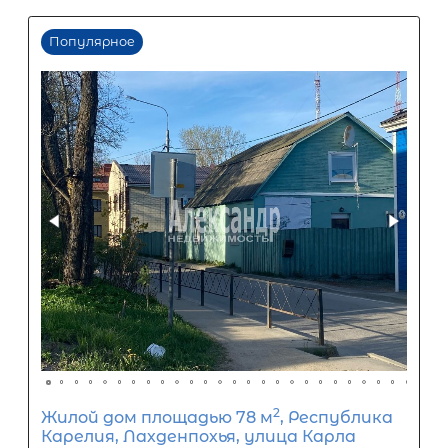
Первый взнос
60
%
0
10
20
30
40
50
60
70
80
90
Срок кредита
15
лет
1
5
10
15
20
25
30