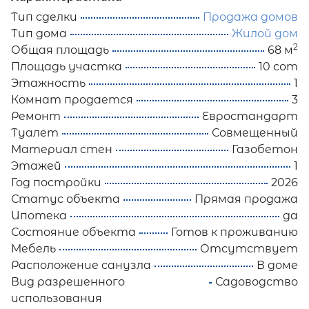
Тип сделки
Продажа домов
Тип дома
Жилой дом
2
Общая площадь
68 м
Площадь участка
10 сот
Этажность
1
Комнат продается
3
Ремонт
Евростандарт
Туалет
Совмещенный
Материал стен
Газобетон
Этажей
1
Год постройки
2026
Статус объекта
Прямая продажа
Ипотека
да
Состояние объекта
Готов к проживанию
Мебель
Отсутствует
Расположение санузла
В доме
Вид разрешенного
Садоводство
использования