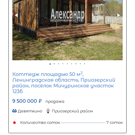
2
Жилой дом площадью 56 м
, ЛО,
Ломоносовский р-н, Лубенская дол
днп, Цветочная ул, д 22