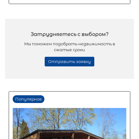
2
Жилой дом площадью 78 м
, Респуб
Карелия, Лахденпохья, улица Карла
Маркса, 3
9 600 000
₽
продажа
Лахденпохский район
Количество соток
Популярное