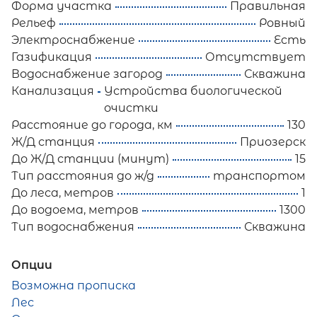
Форма участка
Правильная
Рельеф
Ровный
Электроснабжение
Есть
Газификация
Отсутствует
Водоснабжение загород
Скважина
Канализация
Устройства биологической
очистки
Расстояние до города, км
130
Ж/Д станция
Приозерск
До Ж/Д станции (минут)
15
Тип расстояния до ж/д
транспортом
До леса, метров
1
До водоема, метров
1300
Тип водоснабжения
Скважина
Опции
Возможна прописка
Лес