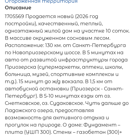
Огороженная территория
Описание
1705569 Продается новый (2026 год
постройки), качественный, теплый,
одноэтажный жилой дом на участке 10 соток.
В массиве окруженном сосновым лесом.
Расположение: 130 км. от Санкт-Петербурга
по Новоприозерскому шоссе. В 5 минутах на
авто от развитой инфраструктуры города
Приозерска (супермаркеты, аптеки, школы,
больница, музей, спортивные комплексы и
т.д.). 15 минут до ж/д вокзала. В 1,5 км от
автобусной остановки (Приозерск - Санкт-
Петербург). В 5-10 минутах езды от оз.
Снетковское, оз. Судаковское. Чуть дальше до
Ладожского озера, предоставляя
возможность для активного отдыха и
прогулок на природе. О доме: Фундамент –
плита (УШП 300). Стены – газобетон (300)+