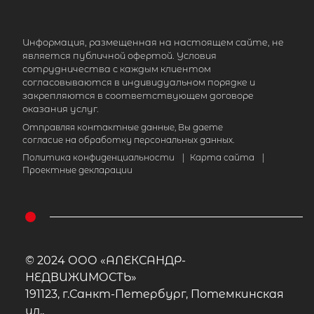
район, посёлок Мичуринское участ
123б
Информация, размещенная на настоящем сайте, не
9 500 000
₽
является публичной офертой. Условия
продажа
сотрудничества с каждым клиентом
согласовываются в индивидуальном порядке и
Девяткино
Приозерский район
закрепляются в соответствующем договоре
оказания услуг.
Количество соток
Отправляя контактные данные, Вы даете
согласие на обработку персональных данных.
Политика конфиденциальности
|
Карта сайта
|
Проектные декларации
Популярное
© 2024 ООО «АЛЕКСАНДР-
НЕДВИЖИМОСТЬ»
191123, г.Санкт-Петербург, Потемкинская
ул.,