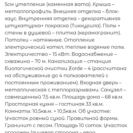
5см утепление (каменная вата). Крыша –
металлопрофиль. Внешняя отделка – блок-
хаус. Внутренняя отделка – декоративная
штукатурка+ покраска (Тиккурила). Полы +
стены в душевой – плитка (керамогранит).
Потолки – натяжные. Отопление
электрический котел, теплые водяные полы.
Электричество – 15 кВт. Водоснабжение –
скважина – 70 м. Канализация – станция
биологической очистки Zorde – 4 (рассчитана
на обслуживание до 4 пользователей с
постоянным проживанием). Входная дверь –
металлическая с теплоразрывами. Санузел –
совмещенный 7,5 кв.м. Площадь дома – 68 кв.м.
Просторная кухня – гостиная 33 кв.м.
Комнаты: 10,5кв.м. + 10,5кв.м. Об участке:
Участок ровный сухой. Правильной формы.
Граничит с лесом. Площадь 10 соток. Участок
огорожен (лицевая сторона – евро