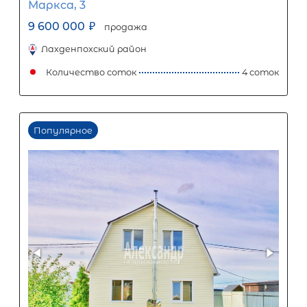
Процентная
ставка
12
%
1
5
10
15
20
25
52 817
Ежемесячный платеж
Размер кредита
4 392 000
₽
10 980 000
₽
Первый взнос
6 588 000
₽