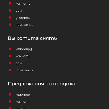
комнату
дом
участок
помещение
Затрудняетесь с выбором?
Вы хотите снять
Мы поможем подобрать недвижимость
сжатые сроки
квартиру
комнату
Отправить заявку
дом
помещение
Предложения по продаже
квартир
Популярное
комнат
домов