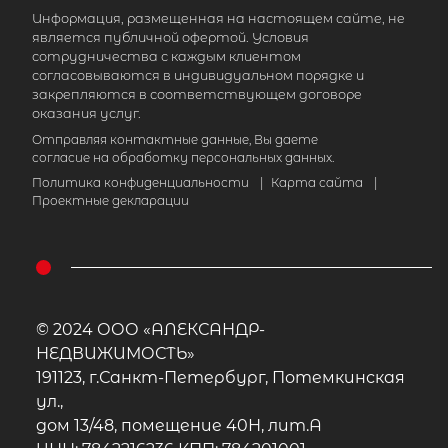
район, Плодовское сельское поселе
Информация, размещенная на настоящем сайте, не
посёлок Солнечное, улица Культуры
является публичной офертой. Условия
сотрудничества с каждым клиентом
8 300 000
₽
продажа
согласовываются в индивидуальном порядке и
закрепляются в соответствующем договоре
Парнас
Приозерский район
оказания услуг.
Отправляя контактные данные, Вы даете
Количество соток
1
согласие на обработку персональных данных.
Политика конфиденциальности
|
Карта сайта
|
Проектные декларации
© 2024 ООО «АЛЕКСАНДР-
НЕДВИЖИМОСТЬ»
191123, г.Санкт-Петербург, Потемкинская
ул.,
дом 13/48, помещение 40Н, лит.А