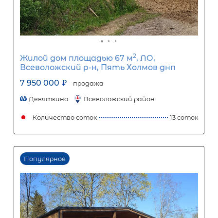
Задать вопрос
Отправить заявку
ООО «АЛЕКСАНДР-НЕДВИЖИМОСТЬ» не является кредитной
организацией. Кредит предоставляется банками-партнерам
носит информационный характер и не является окончатель
точного расчета платежей по кредиту и предоставления и
об условиях кредитования обратитесь к менеджерам нашей 
(Санкт-Петербург ул. Боткинская д. 15 тел. +7(812) 200-4000 )