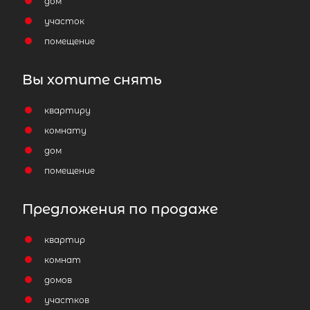
дом
участок
помещение
Вы хотите снять
Затрудняетесь с выбором?
квартиру
Мы поможем подобрать недвижимость
сжатые сроки
комнату
дом
Отправить заявку
помещение
Предложения по продаже
квартир
комнат
Популярное
домов
участков