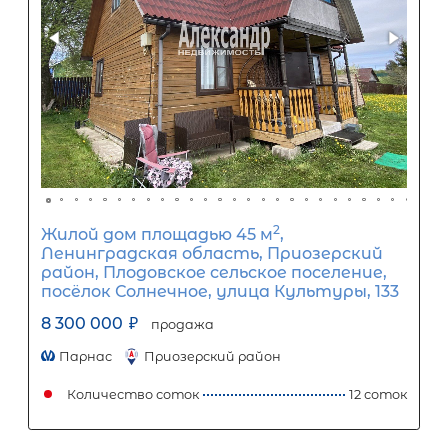
2
Жилой дом площадью 67 м
, ЛО,
Всеволожский р-н, Пять Холмов дн
7 950 000
₽
продажа