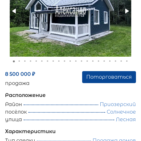
8 500 000
₽
Поторговаться
продажа
Расположение
Район
Приозерский
посёлок
Солнечное
улица
Лесная
Характеристики
Тип сделки
Продажа домов