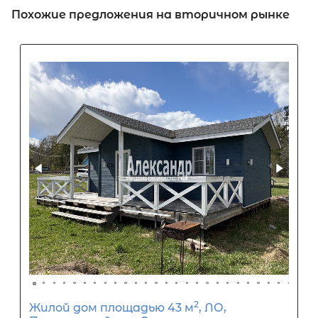
Похожие предложения на вторичном рынке
Первый взнос
60
%
0
10
20
30
40
50
60
70
80
90
Срок кредита
15
лет