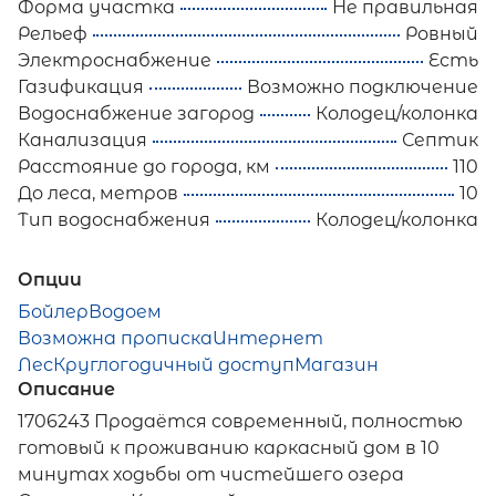
Форма участка
Не правильная
Рельеф
Ровный
Электроснабжение
Есть
Газификация
Возможно подключение
Водоснабжение загород
Колодец/колонка
Канализация
Септик
Расстояние до города, км
110
До леса, метров
10
Тип водоснабжения
Колодец/колонка
Опции
Бойлер
Водоем
Возможна прописка
Интернет
Лес
Круглогодичный доступ
Магазин
Описание
1706243 Продаётся современный, полностью
готовый к проживанию каркасный дом в 10
минутах ходьбы от чистейшего озера