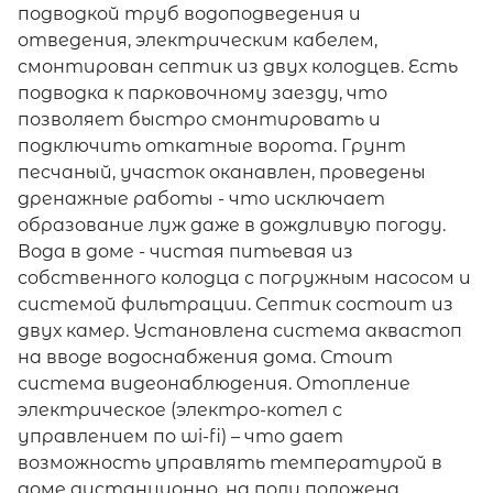
подводкой труб водоподведения и
отведения, электрическим кабелем,
смонтирован септик из двух колодцев. Есть
подводка к парковочному заезду, что
позволяет быстро смонтировать и
подключить откатные ворота. Грунт
песчаный, участок оканавлен, проведены
дренажные работы - что исключает
образование луж даже в дождливую погоду.
Вода в доме - чистая питьевая из
собственного колодца с погружным насосом и
системой фильтрации. Септик состоит из
двух камер. Установлена система аквастоп
на вводе водоснабжения дома. Стоит
система видеонаблюдения. Отопление
электрическое (электро-котел с
управлением по wi-fi) – что дает
возможность управлять температурой в
доме дистанционно, на полу положена