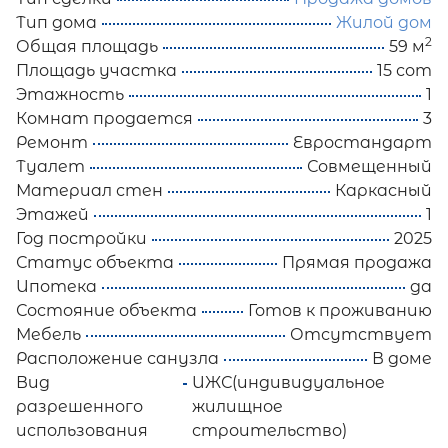
Тип дома
Жилой дом
2
Общая площадь
59 м
Площадь участка
15 сот
Этажность
1
Комнат продается
3
Ремонт
Евростандарт
Туалет
Совмещенный
Материал стен
Каркасный
Этажей
1
Год постройки
2025
Статус объекта
Прямая продажа
Ипотека
да
Состояние объекта
Готов к проживанию
Мебель
Отсутствует
Расположение санузла
В доме
Вид
ИЖС(индивидуальное
разрешенного
жилищное
использования
строительство)