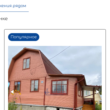
жения рядом
нке
Популярное