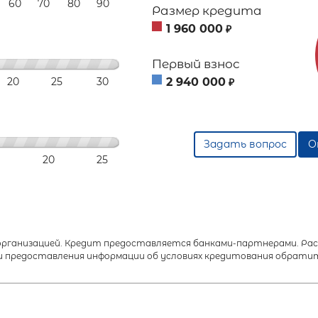
60
70
80
90
Размер кредита
1 960 000
₽
Первый взнос
20
25
30
2 940 000
₽
Задать вопрос
О
20
25
анизацией. Кредит предоставляется банками-партнерами. Расч
 предоставления информации об условиях кредитования обратит