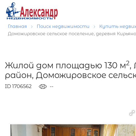
Главная
Поиск недвижимости
Купить недв
Доможировское сельское поселение, деревня Кирьян
2
Жилой дом площадью 130 м
,
район, Доможировское сельск
ID 1706562
--