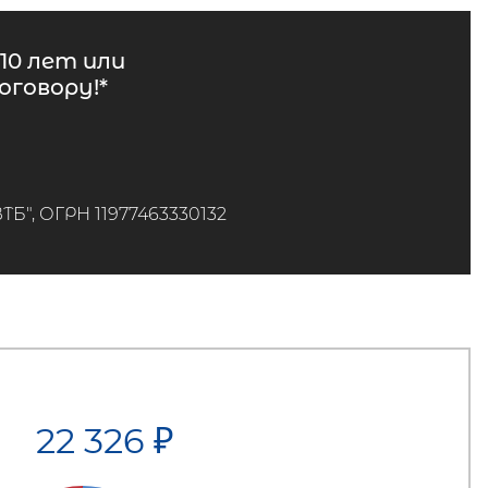
10 лет или
говору!*
", ОГРН 11977463330132
22 326
₽