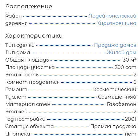
Расположение
Район
Лодейнопольский
деревня
Кирьяновщина
Характеристики
Тип сделки
Продажа домов
Тип дома
Жилой дом
2
Общая площадь
130 м
Площадь участка
200 сот
Этажность
2
Комнат продается
6
Ремонт
Косметический
Туалет
Совмещенный
Материал стен
Газобетон
Этажей
2
Год постройки
2001
Статус объекта
Прямая продажа
Ипотека
нет