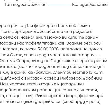
Тип водоснабжения
Колодец/колонка
зера и речки. Для фермера и большой семьи
кого фермерского хозяйства или родового
 Га сельхоз. назначения можно выкупить одним
 посадку картофеля/ягодников. Водные ресурсы:
егистрация после 30.09.2026, пользование прямо
слая Оять, своего рода частная акватория —
 Оять и Свирь, выход на Ладожское озеро по рекам
омнатами (можно переделать под общежитие для
. С\у в доме. Газ -баллон. Электричество 15 кВт.
ия\снос) с выходом к озеру Рыбозеро. Удобный
. На участке есть ягодные кустарники
Лодейнопольском районе уникальная, чистая,
ки, птица, козы). Рыбоводство (карп, форель при
. База отдыха для рыбаков (свой пруд + река).