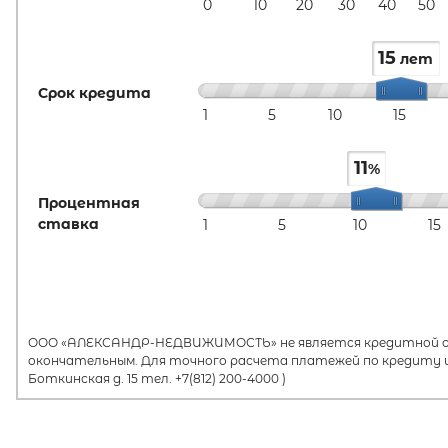
0
10
20
30
40
50
15
лет
Срок кредита
1
5
10
15
11
%
Процентная
ставка
1
5
10
15
ООО «АЛЕКСАНДР-НЕДВИЖИМОСТЬ» не является кредитной орг
окончательным. Для точного расчета платежей по кредиту и
Боткинская д. 15 тел. +7(812) 200-4000 )