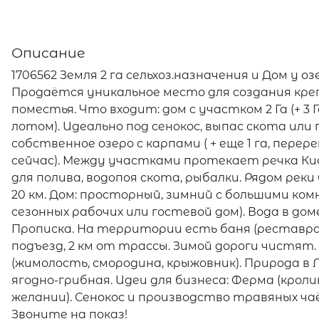
Описание
1706562 Земля 2 га сельхоз.назначения и Дом у о
Продаётся уникальное место для создания креп
поместья. Что входит: дом с участком 2 Га (+ 3
лотом). Идеально под сенокос, выпас скота или
собственное озеро с карпами ( + еще 1 га, перер
сейчас). Между участками протекает речка Ки
для полива, водопоя скота, рыбалки. Рядом реки
20 км. Дом: просторный, зимний с большими к
сезонных рабочих или гостевой дом). Вода в доме
Прописка. На территории есть баня (реставрац
подъезд, 2 км от трассы. Зимой дороги чистят
(жимолость, смородина, крыжовник). Природа в 
ягодно-грибная. Идеи для бизнеса: Ферма (кроли
желании). Сенокос и производство травяных чаёв
Звоните на показ!