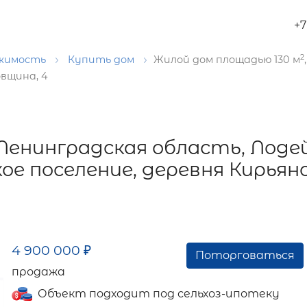
+7
2
ижимость
Купить дом
Жилой дом площадью 130 м
овщина, 4
 Ленинградская область, Лод
ое поселение, деревня Кирьян
4 900 000
₽
Поторговаться
продажа
Объект подходит под сельхоз-ипотеку