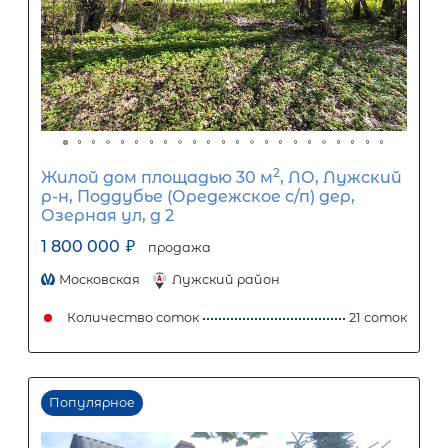
Срок кредита
15
лет
1
5
10
15
20
25
30
Процентная
ставка
12
%
1
5
10
15
20
25
7 696
Ежемесячный платеж
Размер кредита
640 000
₽