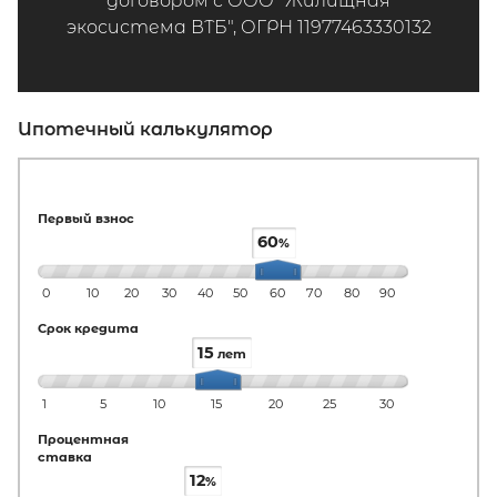
договором с ООО "Жилищная
экосистема ВТБ", ОГРН 11977463330132
Ипотечный калькулятор