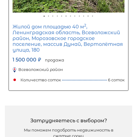
2
Жилой дом площадью 30 м
, ЛО, Лу
р-н, Поддубье (Оредежское с/п) дер,
Озерная ул, д 2
1 800 000
₽
продажа
Московская
Лужский район
Количество соток
2