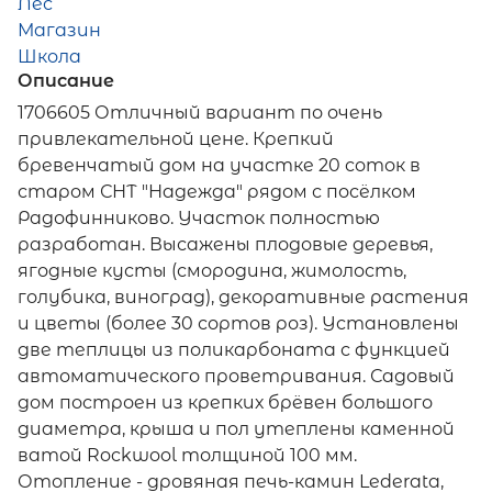
Лес
Магазин
Школа
Описание
1706605 Отличный вариант по очень
привлекательной цене. Крепкий
бревенчатый дом на участке 20 соток в
старом СНТ "Надежда" рядом с посёлком
Радофинниково. Участок полностью
разработан. Высажены плодовые деревья,
ягодные кусты (смородина, жимолость,
голубика, виноград), декоративные растения
и цветы (более 30 сортов роз). Установлены
две теплицы из поликарбоната с функцией
автоматического проветривания. Садовый
дом построен из крепких брёвен большого
диаметра, крыша и пол утеплены каменной
ватой Rockwool толщиной 100 мм.
Отопление - дровяная печь-камин Lederata,