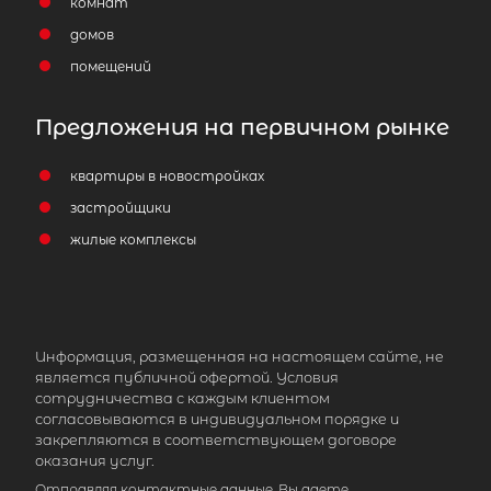
комнат
домов
помещений
Предложения на первичном рынке
квартиры в новостройках
застройщики
2
Жилой дом площадью 55 м
, ЛО,
жилые комплексы
Приозерский р-н, Массив Новожило
Рассвет снт, д 247
1 850 000
₽
продажа
Информация, размещенная на настоящем сайте, не
Девяткино
Приозерский район
является публичной офертой. Условия
сотрудничества с каждым клиентом
согласовываются в индивидуальном порядке и
Количество соток
закрепляются в соответствующем договоре
оказания услуг.
Отправляя контактные данные, Вы даете