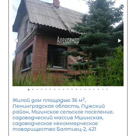
1 600 000
₽
Первый взнос
960 000
₽
Задать вопрос
Отправить заявку
ООО «АЛЕКСАНДР-НЕДВИЖИМОСТЬ» не является кредитной
организацией. Кредит предоставляется банками-партнерам
носит информационный характер и не является окончатель
точного расчета платежей по кредиту и предоставления и
об условиях кредитования обратитесь к менеджерам нашей 
(Санкт-Петербург ул. Боткинская д. 15 тел. +7(812) 200-4000 )