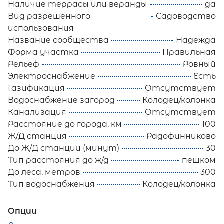
Наличие террасы или веранды
да
Вид разрешенного
Садоводство
использования
Название сообщества
Надежда
Форма участка
Правильная
Рельеф
Ровный
Электроснабжение
Есть
Газификация
Отсутствует
Водоснабжение загород
Колодец/колонка
Канализация
Отсутствует
Расстояние до города, км
100
Ж/Д станция
Радофинниково
До Ж/Д станции (минут)
30
Тип расстояния до ж/д
пешком
До леса, метров
300
Тип водоснабжения
Колодец/колонка
Опции