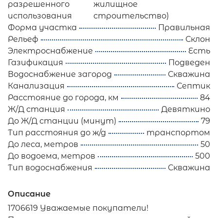
разрешенного
жилищное
использования
строительство)
Форма участка
Правильная
Рельеф
Склон
Электроснабжение
Есть
Газификация
Подведен
Водоснабжение загород
Скважина
Канализация
Септик
Расстояние до города, км
84
Ж/Д станция
Девяткино
До Ж/Д станции (минут)
79
Тип расстояния до ж/д
транспортом
До леса, метров
50
До водоема, метров
500
Тип водоснабжения
Скважина
Описание
1706619 Уважаемые покупатели!