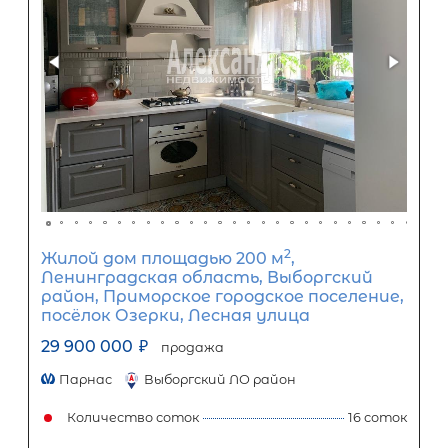
25 500 000
₽
Первый взнос
15 300 000
₽
Задать вопрос
Отправить заявку
ООО «АЛЕКСАНДР-НЕДВИЖИМОСТЬ» не является кредитной
организацией. Кредит предоставляется банками-партнерам
носит информационный характер и не является окончатель
точного расчета платежей по кредиту и предоставления и
об условиях кредитования обратитесь к менеджерам нашей 
(Санкт-Петербург ул. Боткинская д. 15 тел. +7(812) 200-4000 )