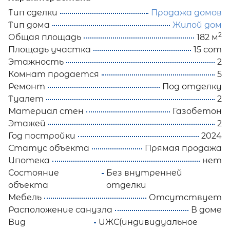
Тип сделки
Продажа домов
Тип дома
Жилой дом
2
Общая площадь
182 м
Площадь участка
15 сот
Этажность
2
Комнат продается
5
Ремонт
Под отделку
Туалет
2
Материал стен
Газобетон
Этажей
2
Год постройки
2024
Статус объекта
Прямая продажа
Ипотека
нет
Состояние
Без внутренней
объекта
отделки
Мебель
Отсутствует
Расположение санузла
В доме
Вид
ИЖС(индивидуальное