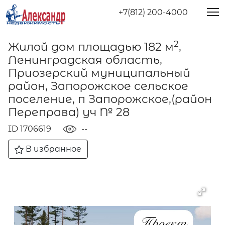
+7(812) 200-4000
2
Жилой дом площадью 182 м
,
Ленинградская область,
Приозерский муниципальный
район, Запорожское сельское
поселение, п Запорожское,(район
Переправа) уч № 28
ID 1706619
--
В избранное