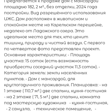
Предлагается к продаже дом с мансардой
площадью 182, 2 м²., без отделки, 2024 года
постройки. Вид разрешённого использования
ИЖС. Дом расположен в живописном и
спокойном месте на Карельском перешейке,
недалеко от Ладожского озера. Это
идеальное место для тех, кто ценит
тишину, природу и чистый воздух. С первого
по четвертое фото представлен проект.
Основные характеристики: - Площадь
участка: 15 соток (есть возможность
приобрести соседний участок 11,3 соток). -
Категория земель: земли населённых
пунктов. - Дом с мансардой, для
круглогодичного проживания. Планировка: - на
1 этаже ( 110,7 м².) две спальни, кухня-гостиная
- на 2 этаже ( 71, 5 м².) две спальни, комната
под мастерскую художника - кухня-гостиная,
- 2 санузла, - техническое помещение, -