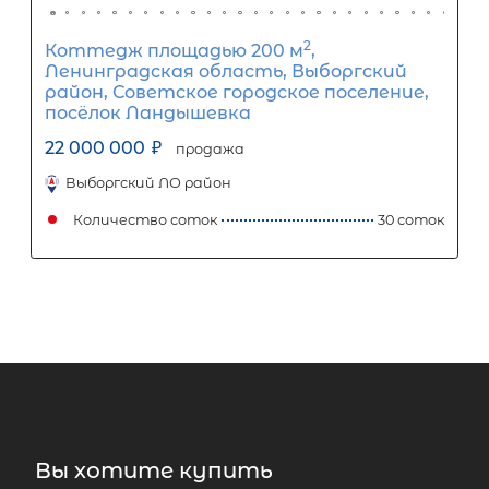
2
Жилой дом площадью 198 м
, ЛО,
Всеволожский р-н, Новое Токсово ма
Вы хотите купить
Юбилейное-ручьи снт, д 427