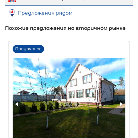
Предложения рядом
Похожие предложения на вторичном рынке
Первый взнос
60
%
0
10
20
30
40
50
60
70
80
90