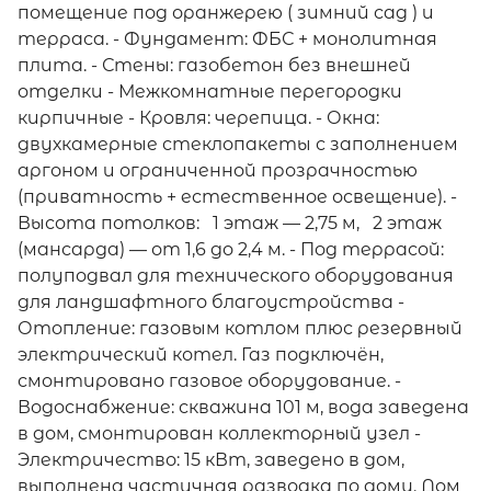
помещение под оранжерею ( зимний сад ) и
терраса. - Фундамент: ФБС + монолитная
плита. - Стены: газобетон без внешней
отделки - Межкомнатные перегородки
кирпичные - Кровля: черепица. - Окна:
двухкамерные стеклопакеты с заполнением
аргоном и ограниченной прозрачностью
(приватность + естественное освещение). -
Высота потолков: 1 этаж — 2,75 м, 2 этаж
(мансарда) — от 1,6 до 2,4 м. - Под террасой:
полуподвал для технического оборудования
для ландшафтного благоустройства -
Отопление: газовым котлом плюс резервный
электрический котел. Газ подключён,
смонтировано газовое оборудование. -
Водоснабжение: скважина 101 м, вода заведена
в дом, смонтирован коллекторный узел -
Электричество: 15 кВт, заведено в дом,
выполнена частичная разводка по дому. Дом