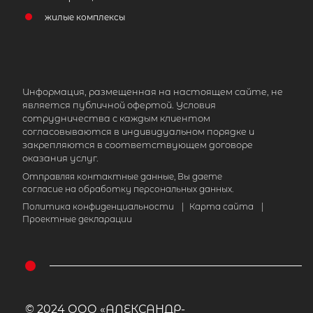
жилые комплексы
2
Жилой дом площадью 146 м
,
Ленинградская область, Всеволож
городское поселение, садоводческо
Информация, размещенная на настоящем сайте, не
некоммерческое товарищество
является публичной офертой. Условия
сотрудничества с каждым клиентом
Медик-2
согласовываются в индивидуальном порядке и
закрепляются в соответствующем договоре
27 000 000
₽
продажа
оказания услуг.
Отправляя контактные данные, Вы даете
Ладожская
Всеволожский район
согласие на обработку персональных данных.
Политика конфиденциальности
|
Карта сайта
|
Количество соток
Проектные декларации
© 2024 ООО «АЛЕКСАНДР-