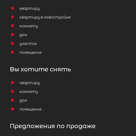
23 500 000
₽
продажа
квартиру
квартиру в новостройке
Девяткино
Всеволожский район
комнату
дом
Количество соток
1
участок
помещение
Вы хотите снять
квартиру
Затрудняетесь с выбором?
комнату
Мы поможем подобрать недвижимость
дом
сжатые сроки
помещение
Отправить заявку
Предложения по продаже