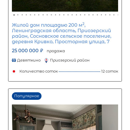
Срок кредита
15
лет
1
5
10
15
20
25
30
Процентная
ставка
12
%
1
5
10
15
20
25
122 663
Ежемесячный платеж
Размер кредита
10 200 000
₽