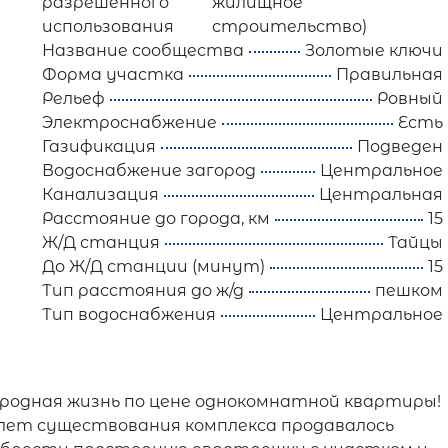
разрешенного
жилищное
использования
строительство)
Название сообщества
Золотые ключи
Форма участка
Правильная
Рельеф
Ровный
Электроснабжение
Есть
Газификация
Подведен
Водоснабжение загород
Центральное
Канализация
Центральная
Расстояние до города, км
15
Ж/Д станция
Тайцы
До Ж/Д станции (минут)
15
Тип расстояния до ж/д
пешком
Тип водоснабжения
Центральное
агородная жизнь по цене однокомнатной квартиры!
0 лет существования комплекса продавалось