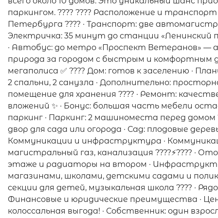
всего около 10 домов. Это уникальный шанс п
паркингом. ???? ???? Расположение и транспорт 
Петербурга ????️ · Транспорт: две автомагист
Электричка: 35 минут до станции «Ленинский 
· Автобус: до метро «Проспект Ветеранов» — а
природа за городом с быстрым и комфортным
мегаполиса ✅ ???? Дом: готов к заселению · Пл
2 спальни, 2 санузла · Дополнительно: простор
помещение для хранения ???? · Ремонт: качес
вложений ✨ · Бонус: большая часть мебели остаё
паркинг · Паркинг: 2 машиноместа перед домом 
двор для сада или огорода · Сад: плодовые дерев
Коммуникации и инфраструктура · Коммуникаци
магистральный газ, канализация ????⚡???? · От
этаже и радиаторы на втором · Инфраструкту
магазинами, школами, детскими садами и поликли
секции для детей, музыкальная школа ???? · Рядом:
Финансовые и юридические преимущества · Цен
колоссальная выгода! · Собственник: один взро