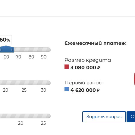
60
%
Ежемесячный платеж
60
70
80
90
Размер кредита
3 080 000
₽
Первый взнос
20
25
30
4 620 000
₽
Задать вопрос
О
20
25