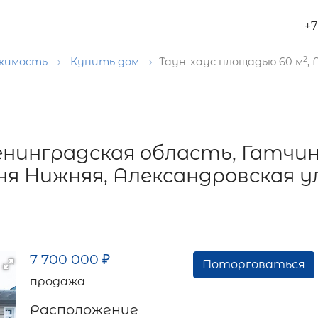
+7
2
ижимость
Купить дом
Таун-хаус площадью 60 м
,
Ленинградская область, Гатчи
ня Нижняя, Александровская у
7 700 000
₽
Поторговаться
продажа
Расположение