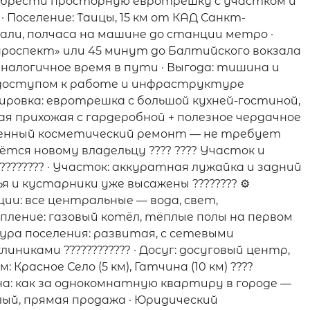
риобрести просторную евротрешку с участком и
· Поселение: Таицы, 15 км от КАД Санкт-
рали, полчаса на машине до станции метро ·
проспект» или 45 минут до Балтийского вокзала
налогичное время в пути · Выгода: тишина и
 доступом к работе и инфраструктуре
анировка: евротрешка с большой кухней-гостиной,
ная прихожая с гардеробной + полезное чердачное
твенный косметический ремонт — не требует
тся новому владельцу ????️ ???? Участок и
???????? · Участок: аккуратная лужайка и задний
ья и кустарники уже высажены ???????? ⚙️
и: все центральные — вода, свет,
опление: газовый котёл, тёплые полы на первом
ра поселения: развитая, с сетевыми
никами ???????????? · Досуг: досуговый центр,
 Красное Село (5 км), Гатчина (10 км) ????
а: как за однокомнатную квартиру в городе —
слый, прямая продажа · Юридический