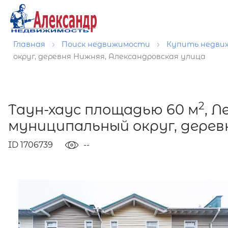
Главная
Поиск недвижимости
Купить недв
округ, деревня Нижняя, Александровская улица
2
Таун-хаус площадью 60 м
, 
муниципальный округ, дерев
ID 1706739
--