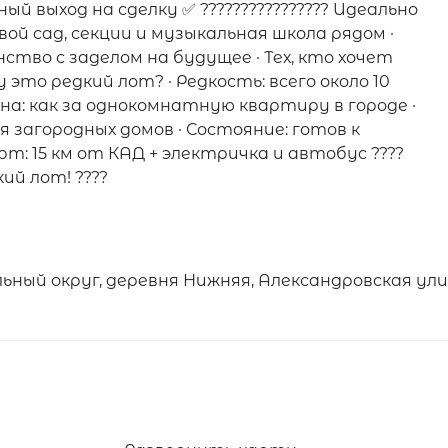
выход на сделку ✅ ????‍????‍????‍???? Идеально
вой сад, секции и музыкальная школа рядом ·
тво с заделом на будущее · Тех, кто хочет
это редкий лот? · Редкость: всего около 10
на: как за однокомнатную квартиру в городе ·
 загородных домов · Состояние: готов к
рт: 15 км от КАД + электричка и автобус ????
й лот! ????
ный округ, деревня Нижняя, Александровская ул