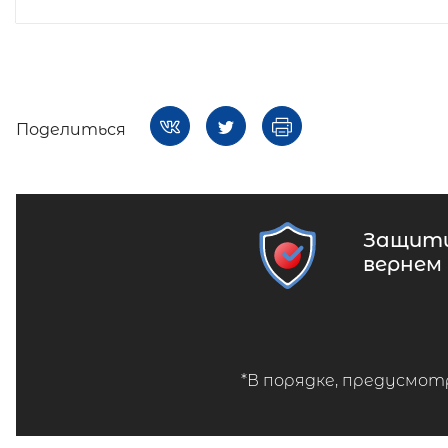
Поделиться
Защити
вернем
*В порядке, предусмот