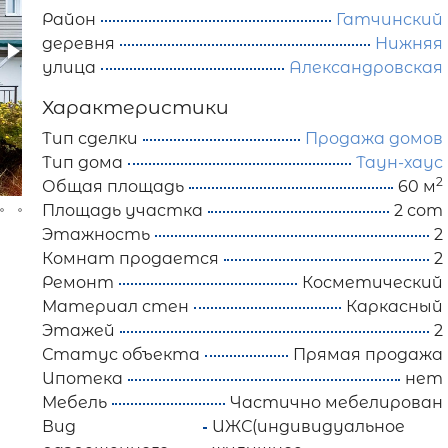
Район
Гатчинский
деревня
Нижняя
улица
Александровская
Характеристики
Тип сделки
Продажа домов
Тип дома
Таун-хаус
2
Общая площадь
60 м
Площадь участка
2 сот
Этажность
2
Комнат продается
2
Ремонт
Косметический
Материал стен
Каркасный
Этажей
2
Статус объекта
Прямая продажа
Ипотека
нет
Мебель
Частично мебелирован
Вид
ИЖС(индивидуальное