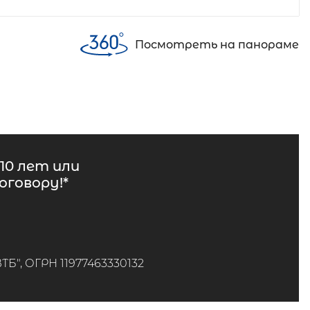
Посмотреть на панораме
10 лет или
говору!*
", ОГРН 11977463330132