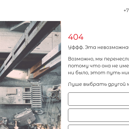
+7
404
Уффф. Эта невозможна
Возможно, мы перенесл
потому что она не имел
ни было, этот путь ни
Луше выбрать другой