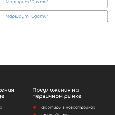
Маршрут "Снять"
Маршрут "Сдать"
жения
Предложения на
де
первичном рынке
р
квартиры в новостройках
т
застройщики