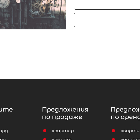
ите
Предложения
Предло
по продаже
по арен
иру
квартир
кварти
ту
комнат
комна