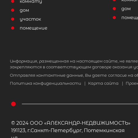
комнату
дом
дом
помещ
участок
помещение
Информация, размещенная на настоящем сайте, не являе
закрепляются в соответствующем договоре оказания ус
Отправляя контактные данные, Вы даете
согласие на 
Политика конфиденциальности
|
Карта сайта
|
Прое
© 2024 ООО «АЛЕКСАНДР-НЕДВИЖИМОСТЬ»
191123, г.Санкт-Петербург, Потемкинская
ул.,