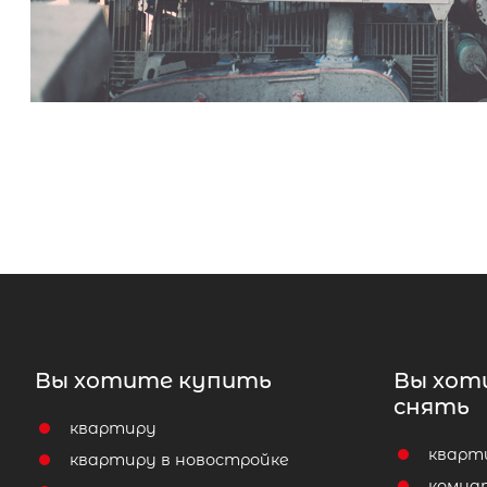
Вы хотите купить
Вы хот
снять
квартиру
кварт
квартиру в новостройке
комна