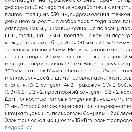
имитирует натуральный сланец. Гарантия пр
деформаций вследствие воздействия климати
плита, толщина 350 мм, гидроизоляция техноник
доме нет сырости в любое время года, есть в
разводки коммуникаций/ хранения по всему пе
LINE, толщина 0.5 мм Утепление крыши-перек
между этажами- брус 200х100 мм и 200х150 мм
черновым полом 235 мм. Межкомнатные перегоро
с обеих сторон 20 мм + влагостойкий гипрок 12
толщина перегородок 170 мм. Внутренняя не
200 мм + гипрок 12 мм с обеих сторон. Окна - 
теплоизоляцией и шумоподавлением. Планировка
спальня, 13м2, санузел, 4м2, прихожая, 6,7м2, бой
16,8+16,8+13,2 м2, просторный сан. узел, 8,2 м2, к
Дом полностью готов к отделке финишными мат
12 мм. Второй этаж, черновой пол - перекрестн
штукатурка и гипсокартон. Санузлы + бойлерн
Электрическая мощность 15 кВт, электропровод
подробнее