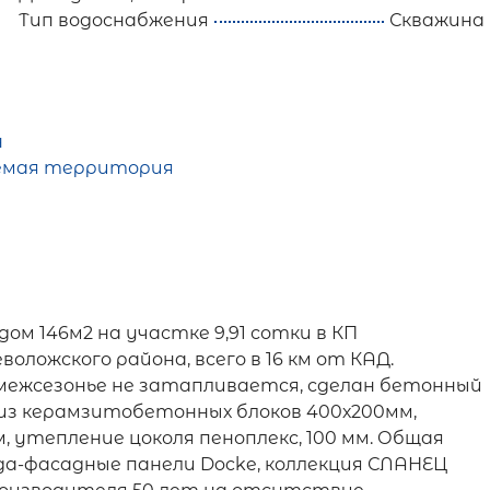
Тип водоснабжения
Скважина
н
емая территория
ом 146м2 на участке 9,91 сотки в КП
оложского района, всего в 16 км от КАД.
е межсезонье не затапливается, сделан бетонный
н из керамзитобетонных блоков 400х200мм,
 утепление цоколя пеноплекс, 100 мм. Общая
а-фасадные панели Docke, коллекция СЛАНЕЦ