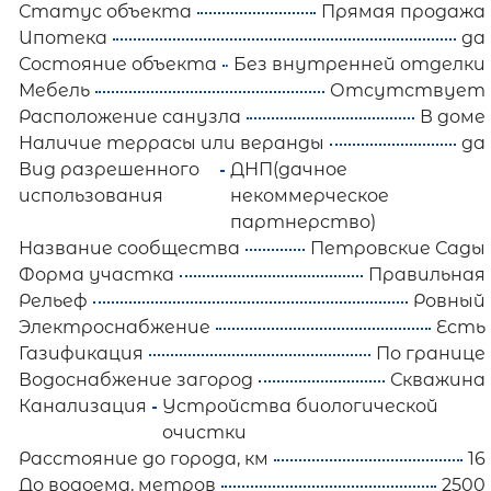
Статус объекта
Прямая продажа
Ипотека
да
Состояние объекта
Без внутренней отделки
Мебель
Отсутствует
Расположение санузла
В доме
Наличие террасы или веранды
да
Вид разрешенного
ДНП(дачное
использования
некоммерческое
партнерство)
Название сообщества
Петровские Сады
Форма участка
Правильная
Рельеф
Ровный
Электроснабжение
Есть
Газификация
По границе
Водоснабжение загород
Скважина
Канализация
Устройства биологической
очистки
Расстояние до города, км
16
До водоема, метров
2500