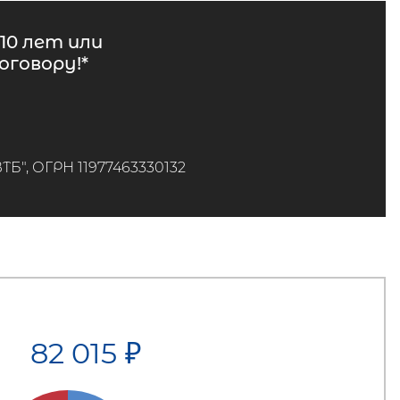
10 лет или
говору!*
", ОГРН 11977463330132
82 015
₽