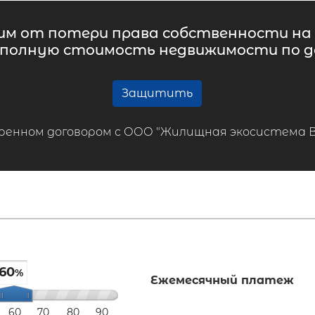
м от потери права собственности на 
 полную стоимость недвижимости по до
Защитить
ренном договором с ООО "Жилищная экосистема ВТБ
60
%
Ежемесячный платеж
60
70
80
90