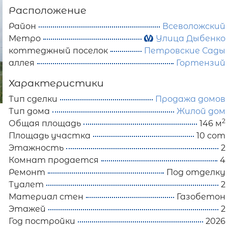
Расположение
Район
Всеволожский
Метро
Улица Дыбенко
коттеджный поселок
Петровские Сады
аллея
Гортензий
Характеристики
Тип сделки
Продажа домов
Тип дома
Жилой дом
2
Общая площадь
146 м
Площадь участка
10 сот
Этажность
2
Комнат продается
4
Ремонт
Под отделку
Туалет
2
Материал стен
Газобетон
Этажей
2
Год постройки
2026