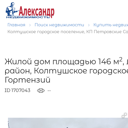
Главная
Поиск недвижимости
Купить недв
Колтушское городское поселение, КП Петровские Са
2
Жилой дом площадью 146 м
,
район, Колтушское городское
Гортензий
ID 1707043
--