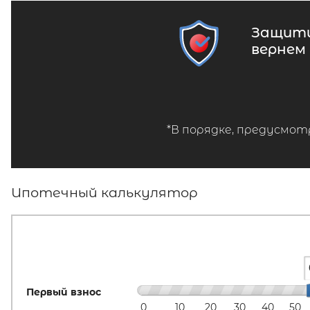
Защити
вернем
*В порядке, предусмот
Ипотечный калькулятор
Первый взнос
0
10
20
30
40
50