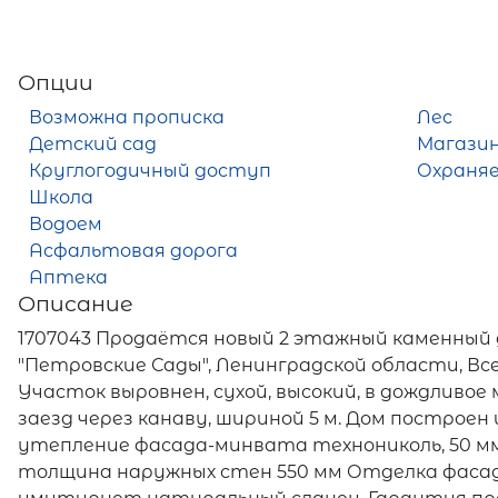
Опции
Возможна прописка
Лес
Детский сад
Магази
Круглогодичный доступ
Охраня
Школа
Водоем
Асфальтовая дорога
Аптека
Описание
1707043 Продаётся новый 2 этажный каменный д
"Петровские Сады", Ленинградской области, Всев
Участок выровнен, сухой, высокий, в дождливо
заезд через канаву, шириной 5 м. Дом построе
утепление фасада-минвата технониколь, 50 мм,
толщина наружных стен 550 мм Отделка фасад