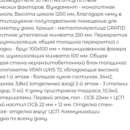
оизводителя 50 лет на отсутствие
ческих факторов. Фундамент - монолитная
оль. Высота цоколя 1200 мм, благодаря чему в
ентилируемое полуподвальное помещение для
риметру дома. Крыша - металлочерепица GRAND
рестное утепление минвата 250 мм. Перекрытия
+ шумоизоляция, общая толщина перекрытий с
дки - брус 100х100 мм + ламинированная фанера
 мм, шумоизоляция минвата 100 мм. Общая
сущая стена-керамзитобетонный блок толщиной
стеклопакеты VEKA WHS 72, обладающие высокой
 1-й этаж - большая кухня-гостиная, 34м2,
лерная, 3,8м2 (отдельный вход) 2-й этаж - 3 спальни:
оридор, 11 м2. К дому пристроена терраса, 10,5м2.
ериалами. Первый этаж, пол - ОСБ 22мм + ЦСП
ый настил ОСБ 22 мм + 12 мм. Отделка стен-
ая- отделка вкруг ЦСП. Коммуникации
ка по всему дому.