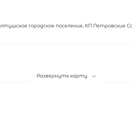
олтушское городское поселение, КП Петровские С
Развернуть карту