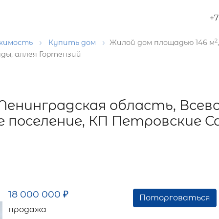
+7
2
ижимость
Купить дом
Жилой дом площадью 146 м
ды, аллея Гортензий
 Ленинградская область, Всев
 поселение, КП Петровские Са
18 000 000
₽
Поторговаться
продажа