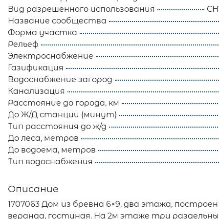
Вид разрешенного использования
СН
Название сообщества
Форма участка
Рельеф
Электроснабжение
Газификация
Водоснабжение загород
Канализация
Расстояние до города, км
До Ж/Д станции (минут)
Тип расстояния до ж/д
До леса, метров
До водоема, метров
Тип водоснабжения
Описание
1707063 Дом из бревна 6×9, два этажа, постро
веранда, гостиная. На 2м этаже три раздельн