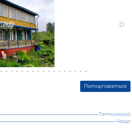
Поторговаться
Гатчинский
Чаща