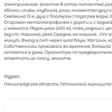
электрическое. Участок 8 соток полностью ра
яблони, сливы, клубника, розы, множество други
Скважина 15 м, душ с бойлером ( подогрев воды)
Огорожен металлопрофилем с дороги и с задней 
и комната. Рядом река (400 м), пляж, родник с це
(жд ст. Новинка), река Оредеж, на машине . От
минут. Въезд в снт через шлагбаум. Магазин, к
Собственники проживали во времянке, большой д
остается в доме. Просмотры по предваритель
ответить не смогу, звоните.
Адрес
Ленинградская область, Гатчинский муниципал