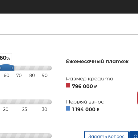
60
%
Ежемесячный платеж
60
70
80
90
Размер кредита
796 000
₽
Первый взнос
20
25
30
1 194 000
₽
Задать вопрос
О