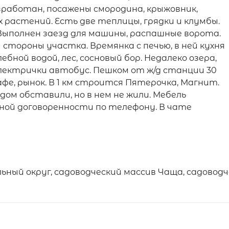
зработан, посажены смородина, крыжовник,
х растений. Есть две теплицы, грядки и клумбы.
. Выполнен заезд для машины, распашные ворота.
стороны участка. Времянка с печью, в ней кухня
лебной водой, лес, сосновый бор. Недалеко озера,
 электрички автобус. Пешком от ж/д станции 30
афе, рынок. В 1 км строится Пятерочка, Магнит.
ом обставили, но в нем не жили. Мебель
ной договоренности по телефону. В чате
ьный округ, садоводческий массив Чаща, садово