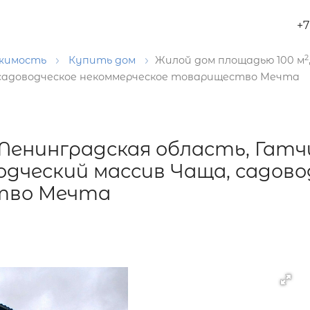
+7
2
ижимость
Купить дом
Жилой дом площадью 100 м
, садоводческое некоммерческое товарищество Мечта
 Ленинградская область, Гат
одческий массив Чаща, садово
тво Мечта