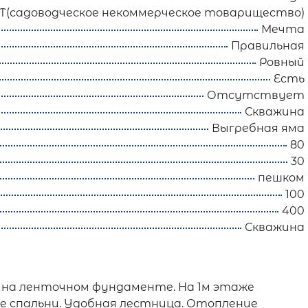
Т(садоводческое некоммерческое товарищество)
Мечта
Правильная
Ровный
Есть
Отсутствует
Скважина
Выгребная яма
80
30
пешком
100
400
Скважина
ен на ленточном фундаменте. На 1м этаже
ые спальни. Удобная лестница. Отопление