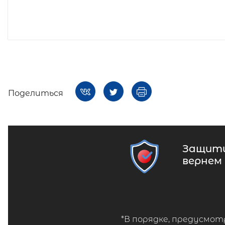
Поделиться
Защити
вернем
*В порядке, предусмот