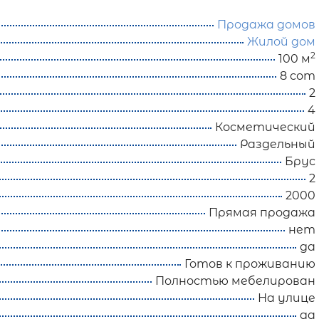
Продажа домов
Жилой дом
2
100 м
8 сот
2
4
Косметический
Раздельный
Брус
2
2000
Прямая продажа
нет
да
Готов к проживанию
Полностью мебелирован
На улице
да