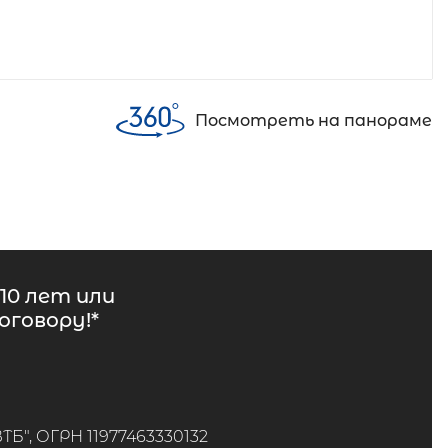
Посмотреть на панораме
10 лет или
говору!*
", ОГРН 11977463330132