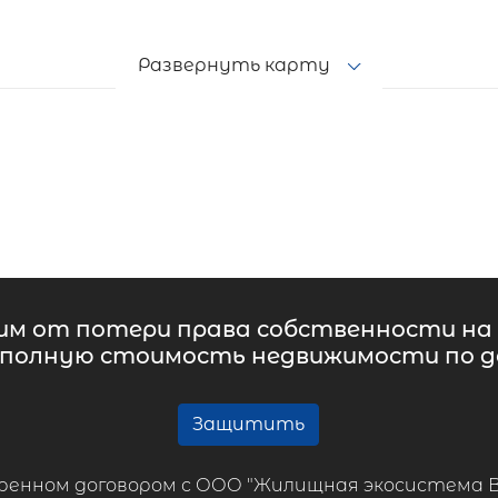
Развернуть карту
м от потери права собственности на 
 полную стоимость недвижимости по до
Защитить
ренном договором с ООО "Жилищная экосистема ВТБ