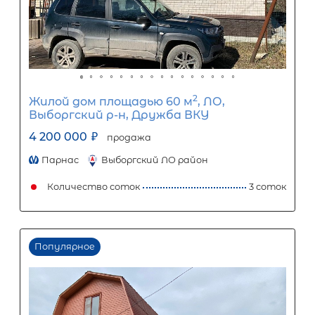
15
лет
1
5
10
15
20
25
30
Процентная
ставка
12
%
1
5
10
15
20
25
16 836
Ежемесячный платеж
Размер кредита
1 400 000
₽
3 500 000
₽