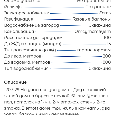
Форма участка
Не правильная
Рельеф
По границе
Электроснабжение
Есть
Газификация
Газовые баллоны
Водоснабжение загород
Скважина
Канализация
Отсутствует
Расстояние до города, км
100
До Ж/Д станции (минут)
15
Тип расстояния до ж/д
транспортом
До леса, метров
200
До водоема, метров
800
Тип водоснабжения
Скважина
Описание
1707129 На участке два дома. 1.Двухэтажный
жилой дом из бруса, с печкой, 61 кв.м. Утеплен
пол, потолок на 1-м и 2-м этажах, стены 2-го
этажа. В этом доме три жилые комнаты, два
холла, балкон. Окна - деревянные