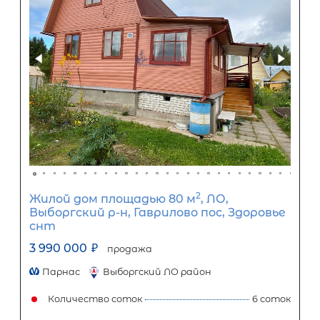
Первый взнос
2 100 000
₽
Задать вопрос
Отправить заявку
ООО «АЛЕКСАНДР-НЕДВИЖИМОСТЬ» не является кредитной
организацией. Кредит предоставляется банками-партнерам
носит информационный характер и не является окончатель
точного расчета платежей по кредиту и предоставления и
об условиях кредитования обратитесь к менеджерам нашей 
(Санкт-Петербург ул. Боткинская д. 15 тел. +7(812) 200-4000 )