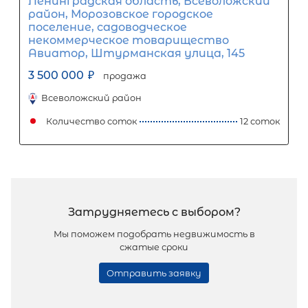
2
Жилой дом площадью 60 м
, ЛО,
Выборгский р-н, Дружба ВКУ
4 200 000
₽
продажа
Парнас
Выборгский ЛО район
Количество соток
Популярное