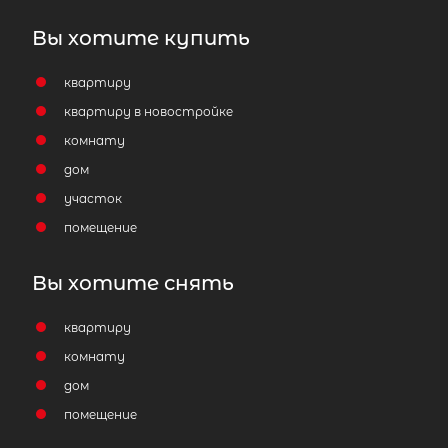
3 500 000
₽
продажа
Вы хотите купить
Всеволожский район
квартиру
Количество соток
1
квартиру в новостройке
комнату
дом
участок
помещение
Затрудняетесь с выбором?
Вы хотите снять
Мы поможем подобрать недвижимость
квартиру
сжатые сроки
комнату
Отправить заявку
дом
помещение