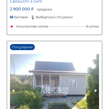
2
Жилой дом площадью 80 м
, ЛО,
Выборгский р-н, Гаврилово пос, Здо
снт
3 990 000
₽
продажа
Парнас
Выборгский ЛО район
Количество соток
Популярное