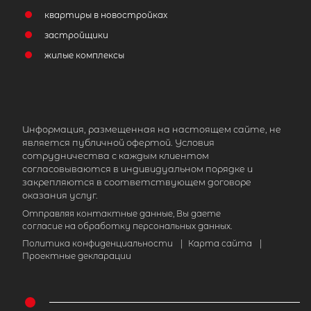
квартиры в новостройках
застройщики
2
Жилой дом площадью 96 м
, ЛО,
жилые комплексы
Выборгский р-н, Подгорное пос,
Связист-3 снт
2 900 000
₽
продажа
Информация, размещенная на настоящем сайте, не
Беговая
Выборгский ЛО район
является публичной офертой. Условия
сотрудничества с каждым клиентом
согласовываются в индивидуальном порядке и
Количество соток
закрепляются в соответствующем договоре
оказания услуг.
Отправляя контактные данные, Вы даете
согласие на обработку персональных данных.
Политика конфиденциальности
|
Карта сайта
|
Популярное
Проектные декларации