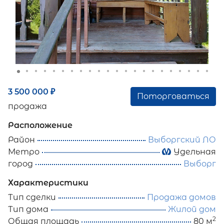
3 500 000
₽
Поторговаться
продажа
Расположение
Район
Выборгский ЛО
Метро
Удельная
город
Выборг
Характеристики
Тип сделки
Продажа домов
Тип дома
Жилой дом
2
Общая площадь
80 м