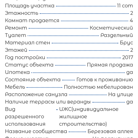
Площадь участка
11 сот
Этажность
2
Комнат продается
4
Ремонт
Косметический
Туалет
Раздельный
Материал стен
Брус
Этажей
2
Год постройки
2017
Статус объекта
Прямая продажа
Ипотека
да
Состояние объекта
Готов к проживанию
Мебель
Полностью мебелирован
Расположение санузла
На улице
Наличие террасы или веранды
да
Вид
ИЖС(индивидуальное
разрешенного
жилищное
использования
строительство)
Название сообщества
Березовая аллея