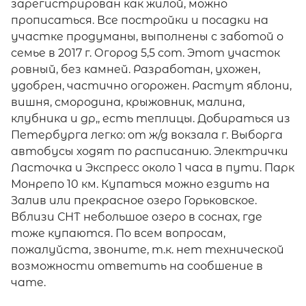
зарегистрирован как жилой, можно
прописаться. Все постройки и посадки на
участке продуманы, выполнены с заботой о
семье в 2017 г. Огород 5,5 сот. Этот участок
ровный, без камней. Разработан, ухожен,
удобрен, частично огорожен. Растут яблони,
вишня, смородина, крыжовник, малина,
клубника и др,, есть теплицы. Добираться из
Петербурга легко: от ж/д вокзала г. Выборга
автобусы ходят по расписанию. Электрички
Ласточка и Экспресс около 1 часа в пути. Парк
Монрепо 10 км. Купаться можно ездить на
Залив или прекрасное озеро Горьковское.
Вблизи СНТ небольшое озеро в соснах, где
тоже купаются. По всем вопросам,
пожалуйста, звоните, т.к. нет технической
возможности ответить на сообшение в
чате.